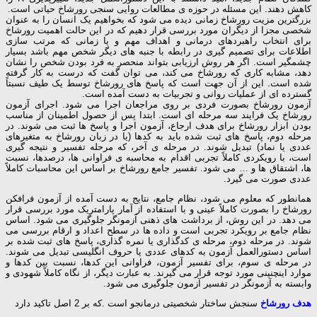
کاهش دهند. این مسئله در حوزه ی مطالعات روایی سنجی رورشاخ حیاتی است.
بزرگترین مزیت رورشاخ زمانی دیده می شود که بخواهیم یک انسان را به عنوان
شخصی مجزا از دیگران مورد بررسی قرار دهیم که در این حالت اهمیت رورشاخ
برای انتخاب راهبردهای درمانی و اهداف مهم و یا زمانی که مرتب سازی
اطلاعات برای تصمیم گیری در رابطه با جنبه های دیگر شخص مهم باشد بسیار
چشمگیر است. اگر هر روش ارزیابی بتواند منحصر به فرد بودن شخص را نشان
دهد، مشابه کاری که رورشاخ می کند، می توان گفت که درست به کار گرفته
شده است. این از آن جهت است که پاسخ های رورشاخ توسط یک طیف نسبتاً
گسترده ای از عملیات روانی و تجربیات به دست آمده است.
آزمون رورشاخ بصورت فردی بر روی مراجعان اجرا می شود. اجرای آزمون
رورشاخ یک فرایند سه مرحله ای است. ابتدا پس از حصول اطمینان از مناسب
بودن ابزار رورشاخ برای هدف ارجاع، آزمون اجرا و پاسخ ها ثبت می شوند. در
مرحله دوم، پاسخ های ثبت شده باید به کدها (یا در زبان رورشاخ به متغیرهای
عددی یا نماد) تبدیل شوند. در مرحله ی آخر، که مرحله تفسیر و نتیجه گیری
است، با رویکردی کاملاً تجربی اقدام به محاسبه ی فراوانی ها، درصدها، نسبت
ها، اشتقاق ها و … می شود. تفسیر جامع رورشاخ بر اساس این محاسبات کاملاً
عددی صورت می گیرد.
همانطور که معلوم می شود، نظام جامع، نتایج به دست آمده از آزمون فرافکن
رورشاخ را بصورت کاملاً عینی و با استفاده از آمار پارامتریک مورد بررسی قرار
می دهد. در این روش، از برداشت های ذهنی آزمونگر جلوگیری می شود. اساس
نظام جامع بر رویکرد تجربی است و داده ها در سطح اعداد و ارقام بررسی می
شوند. در مرحله دوم، مرحله ی کدگذاری یا نمره گذاری، پاسخ های ثبت شده بر
اساس دستورالعمل آزمون به کدهای عددی یا حروف انگلیسی تبدیل می شوند.
در مرحله ی سوم، برای تفسیر آزمون، فراوانی این کدها، نسبت بین کدها و
موارد اینچنینی مورد توجه قرار می گیرند. به عبارت دیگر، از نگاه کاملاً شهودی و
وابسته به آزمونگر در تفسیر آزمون جلوگیری می شود.
هدف
رورشاخ
سنجش ساختار شخصیتی درمانجو است .که بر 2 اصل تاکید دارد