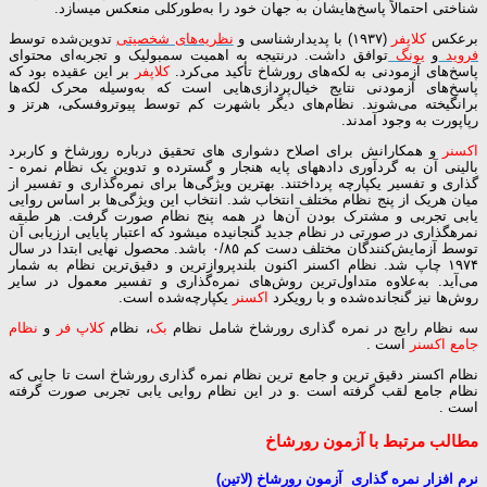
شناختی احتمالاً پاسخ‌هایشان به جهان خود را به‌طورکلی منعکس می­سازد.
برعکس
کلاپفر
(۱۹۳۷) با پدیدارشناسی و
نظریه‌های شخصیتی
تدوین‌شده توسط
فروید
و
یونگ
توافق داشت. درنتیجه به اهمیت سمبولیک و تجربه‌ای محتوای
پاسخ‌های آزمودنی به لکه‌های رورشاخ تأکید می‌کرد.
کلاپفر
بر این عقیده بود که
پاسخ‌های آزمودنی نتایج خیال‌پردازی‌هایی است که به‌وسیله محرک لکه‌ها
برانگیخته می‌شوند. نظام‌های دیگر باشهرت کم توسط پیوتروفسکی، هرتز و
رپاپورت به وجود آمدند.
اکسنر
و همکارانش برای اصلاح دشواری­ های تحقیق درباره رورشاخ و کاربرد
بالینی آن به گردآوری داده­های پایه هنجار و گسترده و تدوین یک نظام نمره ­
گذاری و تفسیر یکپارچه پرداختند. بهترین ویژگی‌ها برای نمره‌گذاری و تفسیر از
میان هریک از پنج نظام مختلف انتخاب شد. انتخاب این ویژگی‌ها بر اساس روایی
یابی تجربی و مشترک بودن آن‌ها در همه پنج نظام صورت گرفت. هر طبقه
نمره­گذاری در صورتی در نظام جدید گنجانیده می­شود که اعتبار پایایی ارزیابی آن
توسط آزمایش‌کنندگان مختلف دست کم ۰/۸۵ باشد. محصول نهایی ابتدا در سال
۱۹۷۴ چاپ شد. نظام اکسنر اکنون بلندپروازترین و دقیق‌ترین نظام به شمار
می‌آید. به‌علاوه متداول‌ترین روش‌های نمره‌گذاری و تفسیر معمول در سایر
روش‌ها نیز گنجانده‌شده و با رویکرد
اکسنر
یکپارچه‌شده است.
سه نظام رایج در نمره گذاری رورشاخ شامل نظام
بک
، نظام
کلاپ فر
و
نظام
جامع اکسنر
است .
نظام اکسنر دقیق ترین و جامع ترین نظام نمره گذاری رورشاخ است تا جایی که
نظام جامع لقب گرفته است .و در این نظام روایی یابی تجربی صورت گرفته
است .
مطالب مرتبط با آزمون رورشاخ
نرم افزار نمره گذاری آزمون رورشاخ (لاتین)