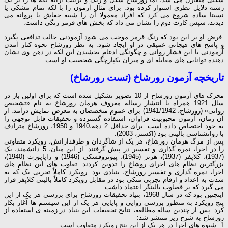
رشته دلایل نظری استوار کرده بود. برای مثال آزمون را با لکه تمام مشکی یا
نسبتا ساده شروع می کرد که افراد معمولا آن را شبیه خفاش یا پروانه می
دیدند، سپس کارت دوم را نشان می داد که بخش های قرمز رنگی داشت.
فرض او بر این بود که رنگ قرمز موجب می شود آزمودنی حالت تدافعی بگیرد
و پاسخ های هیجانی عمیقی در او ایجاد شود. به نظر رورشاخ نحوه کنار آمدن
آزمودنی با این فشار روانی و چگونگی ادغام بخشیدن این لکه در ذهن وی نشان
دهنده توانایی های مقابله ای و میزان یکپارچگی شخصیت او است .
تاریخچه آزمون رورشاخ (تست رورشاخ)
محرک های آزمون رورشاخ از 10 تصویر تشکیل شده است که برای اولین بار در
سال 1921 همراه با انتشار رساله معروف هرمان رورشاخ به نام «تشخیص
روانی» (رورشاخ، 1941/1942) برای عموم متخصصان به معرض نمایش درآمد. از
آن زمان، آزمون محبوبیت فراوان، استفاده گسترده و تحقیقات قابل توجهی را
به خود اختصاص داده است. برای حداقل 2 دهه،1940 و 1950، رورشاخ مترادف
با روانشناسی بالینی بود (اکسنر، 2003).
پس از مرگ هرمان رورشاخ، هر یک از شاگردان و طرفدارانش، رویکرد متفاوتی
را در اجرا، نمره گذاری و تفسیر در پیش گرفتند. از این میان، 5 دانشمند، بک
(1937)، کلاپفر (1937)، هرتز (1945)، پیوتروفسکی (1946) و راپاپورت (1940)،
بزرگترین نظام های اجرای روشاخ را تدوین کردند. تفاوت های این نظام های
اجرا، نمره گذاری و تفسیر رورشاخ، بنیادی بود. رویکرد کاملاً تجربی بک که به
شدت به اعداد و ارقام تجربی متکی بود در مقابل رویکرد کاملاً بالینی کلاپفر قرار
می گیرد که بر قضاوت بالینگر اعتماد داشت.
اینچنین بود که در سال 1968، بنیاد تحقیقات رورشاخ برای بررسی هر یک از این
پنج رویکرد به منظور بررسی روایی و پایایی هر یک از این سیستم ها آغاز بکار
کرد. پس از چندین ساله مطالعه، نتایج تحقیقات این بنیاد در زمینه ی استفاده از
رورشاخ به شرح زیر منتشر شد:
1. شیوه های اجرا در هر یک از این پنج رویکرد متفاوت است.