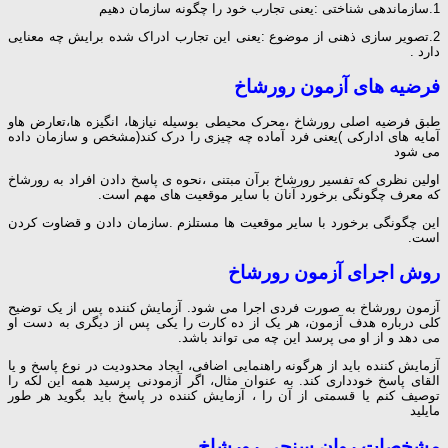
1.سازماندهی شناختی :یعنی تجارب خود را چگونه سازمان دهیم
2.تصویر سازی ذهنی از موضوع :یعنی این تجارب ادراک شده برایش چه معنایی
دارد .
فرضیه
های
آزمون
رورشاخ
طبق فرضیه اصلی رورشاخ ،محرک محیطی بوسیله نیازها، انگیزه ها،تعارض هاو
آمایه های ادارکی )یعنی فرد آماده چه چیزی را درک کند(مشخص و سازمان داده
می شود
اولین نظری که تفسیر رورشاخ برآن مبتنی ،نحوه ی پاسخ دادن افراد به رورشاخ
که معرف چگونگی برخورد آنان با سایر موقعیت های مهم است.
این چگونگی برخورد با سایر موقعیت ها مستلزم .سازمان دادن و قضاوت کردن
است.
روش
اجرای
آزمون
رورشاخ
آزمون رورشاخ به صورت فردی اجرا می شود. آزمایش کننده پس از یک توضیح
کلی درباره هدف آزمون، هر یک از ده کارت را یکی پس از دیگری به دست او
می دهد و از او می پرسد این چه می تواند باشد.
آزمایش کننده باید از هرگونه راهنمایی اضافی، ایجاد محدودیت در نوع پاسخ و یا
القای پاسخ خودداری کند. به عنوان مثال، اگر آزمودنی پرسید همه این لکه را
توصیف کنم یا قسمتی از آن را ، آزمایش کننده در پاسخ باید بگوید هر طور
مایلید
مشخصات
روان
سنجی
رورشاخ