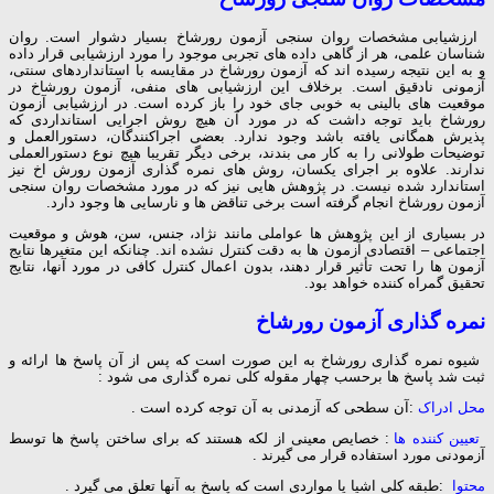
ارزشیابی مشخصات روان سنجی آزمون رورشاخ بسیار دشوار است. روان
شناسان علمی، هر از گاهی داده های تجربی موجود را مورد ارزشیابی قرار داده
و به این نتیجه رسیده اند که آزمون رورشاخ در مقایسه با استانداردهای سنتی،
آزمونی نادقیق است. برخلاف این ارزشیابی های منفی، آزمون رورشاخ در
موقعیت های بالینی به خوبی جای خود را باز کرده است. در ارزشیابی آزمون
رورشاخ باید توجه داشت که در مورد آن هیچ روش اجرایی استانداردی که
پذیرش همگانی یافته باشد وجود ندارد. بعضی اجراکنندگان، دستورالعمل و
توضیحات طولانی را به کار می بندند، برخی دیگر تقریبا هیچ نوع دستورالعملی
ندارند. علاوه بر اجرای یکسان، روش های نمره گذاری آزمون رورش اخ نیز
استاندارد شده نیست. در پژوهش هایی نیز که در مورد مشخصات روان سنجی
آزمون رورشاخ انجام گرفته است برخی تناقض ها و نارسایی ها وجود دارد.
در بسیاری از این پژوهش ها عواملی مانند نژاد، جنس، سن، هوش و موقعیت
اجتماعی – اقتصادی آزمون ها به دقت کنترل نشده اند. چنانکه این متغیرها نتایج
آزمون ها را تحت تأثیر قرار دهند، بدون اعمال کنترل کافی در مورد آنها، نتایج
تحقیق گمراه کننده خواهد بود.
نمره
گذاری
آزمون رورشاخ
شیوه نمره گذاری رورشاخ به این صورت است که پس از آن پاسخ ها ارائه و
ثبت شد پاسخ ها برحسب چهار مقوله کلی نمره گذاری می شود :
محل ادراک
:آن سطحی که آزمدنی به آن توجه کرده است .
تعیین کننده ها
: خصایص معینی از لکه هستند که برای ساختن پاسخ ها توسط
آزمودنی مورد استفاده قرار می گیرند .
محتوا
:طبقه کلی اشیا یا مواردی است که پاسخ به آنها تعلق می گیرد .