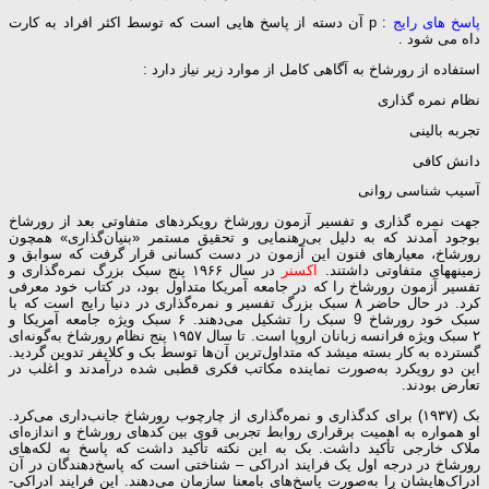
پاسخ های رایج
: p آن دسته از پاسخ هایی است که توسط اکثر افراد به کارت
داه می شود .
استفاده از رورشاخ به آگاهی کامل از موارد زیر نیاز دارد :
نظام نمره گذاری
تجربه بالینی
دانش کافی
آسیب شناسی روانی
جهت نمره­ گذاری و تفسیر آزمون رورشاخ رویکردهای متفاوتی بعد از رورشاخ
بوجود آمدند که به دلیل بی‌رهنمایی و تحقیق مستمر «بنیان‌گذاری» همچون
رورشاخ، معیارهای فنون این آزمون در دست کسانی قرار گرفت که سوابق و
زمینه­های متفاوتی داشتند.
اکسنر
در سال ۱۹۶۶ پنج سبک بزرگ نمره‌گذاری و
تفسیر آزمون رورشاخ را که در جامعه آمریکا متداول بود، در کتاب خود معرفی
کرد. در حال حاضر ۸ سبک بزرگ تفسیر و نمره‌گذاری در دنیا رایج است که با
سبک خود رورشاخ 9 سبک را تشکیل می‌دهند. ۶ سبک ویژه جامعه آمریکا و
۲ سبک ویژه فرانسه زبانان اروپا است. تا سال ۱۹۵۷ پنج نظام رورشاخ به‌گونه‌ای
گسترده به کار بسته می­شد که متداول‌ترین آن‌ها توسط بک و کلاپفر تدوین گردید.
این دو رویکرد به‌صورت نماینده مکاتب فکری قطبی شده درآمدند و اغلب در
تعارض بودند.
بک (۱۹۳۷) برای کدگذاری و نمره‌گذاری از چارچوب رورشاخ جانب‌داری می‌کرد.
او همواره به اهمیت برقراری روابط تجربی قوی بین کدهای رورشاخ و اندازه‌ای
ملاک خارجی تأکید داشت. بک به این نکته تأکید داشت که پاسخ به لکه‌های
رورشاخ در درجه اول یک فرایند ادراکی – شناختی است که پاسخ‌دهندگان در آن
ادراک‌هایشان را به‌صورت پاسخ‌های بامعنا سازمان می‌دهند. این فرایند ادراکی-