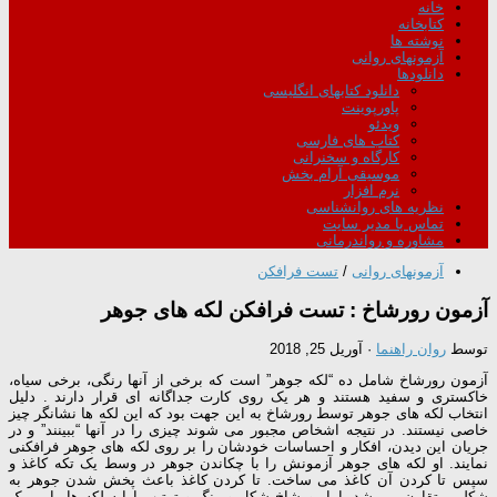
خانه
کتابخانه
نوشته ها
آزمونهای روانی
دانلودها
دانلود کتابهای انگلیسی
پاورپوینت
ویدئو
کتاب های فارسی
کارگاه و سخنرانی
موسیقی آرام بخش
نرم افزار
نظریه های روانشناسی
تماس با مدیر سایت
مشاوره و رواندرمانی
آزمونهای روانی
/
تست فرافکن
آزمون رورشاخ : تست فرافکن لکه های جوهر
توسط
روان راهنما
·
آوریل 25, 2018
آزمون رورشاخ شامل ده “لکه جوهر” است که برخی از آنها رنگی، برخی سیاه،
خاکستری و سفید هستند و هر یک روی کارت جداگانه ای قرار دارند . دلیل
انتخاب لکه های جوهر توسط رورشاخ به این جهت بود که این لکه ها نشانگر چیز
خاصی نیستند. در نتیجه اشخاص مجبور می شوند چیزی را در آنها “ببینند” و در
جریان این دیدن، افکار و احساسات خودشان را بر روی لکه های جوهر فرافکنی
نمایند. او لکه های جوهر آزمونش را با چکاندن جوهر در وسط یک تکه کاغذ و
سپس تا کردن آن کاغذ می ساخت. تا کردن کاغذ باعث پخش شدن جوهر به
شکلی متقارن می شد، اما رورشاخ شکل و رنگ و ترتیب ارایه لکه ها را بر یک