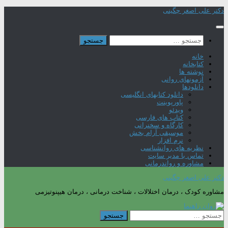
Skip
دکتر علی اصغر چگینی
to
content
جستجو
برای:
خانه
کتابخانه
نوشته ها
آزمونهای روانی
دانلودها
دانلود کتابهای انگلیسی
پاورپوینت
ویدئو
کتاب های فارسی
کارگاه و سخنرانی
موسیقی آرام بخش
نرم افزار
نظریه های روانشناسی
تماس با مدیر سایت
مشاوره و رواندرمانی
دکتر علی اصغر چگینی
مشاوره کودک ، درمان اختلالات ، شناخت درمانی ، درمان هیپنوتیزمی
جستجو
برای: