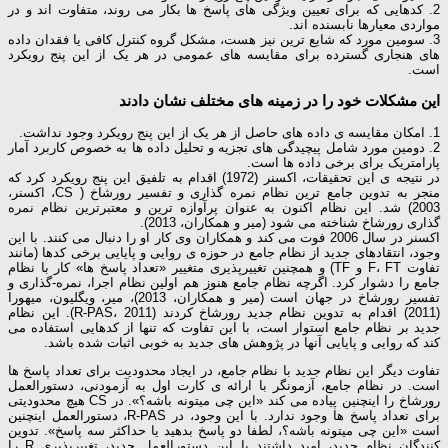
2. کدهایی که برای تعیین ویژگی های پاسخ ها بکار می روند، متفاوت اند و در
مواردی معیارها نابسنده اند.
3. سومین مورد که شایع ترین نیز هست، مشکل گروه کنترل کافی یا فقدان داده
های هنجاری گسترده برای مقایسه های عمومی در هر یک از این پنج رویکرد
است.
این مشکلات خود را در زمینه های مختلف نشان دادند
1. امکان مقایسه ی داده های حاصل از هر یک از این پنج رویکرد وجود نداشت.
2. دومین مورد شامل پیچیدگی های تجزیه و تحلیل داده ها به خصوص کاربرد آمار
پارامتریک برای برخی داده ها است.
در نتیجه ی این تحقیقات، اکسنر (1972) اقدام به تلفیق این پنج رویکرد کرد که
منجر به تدوین جامع ترین نظام نمره گذاری و تفسیر رورشاخ ( CS، اکسنر،
2003) شد. این نظام اکنون به عنوان پرآوازه ترین و معتبرترین نظام نمره
گذاری رورشاخ شناخته می شود (میر و همکاران، 2013).
اکسنر در سال 2006 فوت می کند و همکاران وی کار او را دنبال می کنند. با این
وجود، انتقادهای جدید از نظام جامع در حوزه ی روایی و پایایی برخی کدها (مانند
تفاوت F، FT و TF) و همچنین تغییرپذیری متغییر «تعداد پاسخ ها» کار با نظام
جامع را دشوار کرد. اگرچه نظام جامع هنوز هم اولین نظام اجرا، نمره-گذاری و
تفسیر رورشاخ در جهان است (میر و همکاران، 2013)، میر، ویگلیون، میهورا
(2011) اقدام به تدوین نظام جدید رورشاخ کردند (R-PAS، 2011). این نظام
جدید بر نظام جامع استوار است، با این تفاوت که تنها از کدهایی استفاده می
کند که روایی و پایایی آنها در پژوهش های جدید به خوبی اثبات شده باشد.
تفاوت دیگر این نظام جدید با نظام جامع، در ایجاد محدودیت برای تعداد پاسخ ها
است. در نظام جامع، آزمونگر با ارائه ی کارت اول به آزمودنی، دستورالعمل
رورشاخ را اینچنین پیاده می کند «این چی میتونه باشه؟». در CS هیچ محدودیتی
برای تعداد پاسخ ها وجود ندارد. با این وجود، در R-PAS، دستورالعمل اینچنین
است «این چی میتونه باشه؟، لطفا دو پاسخ بدهید یا حداکثر سه پاسخ». تدوین
کنندگان نظام جدید، امید داشتند با این دستورالعمل جدید، تغییرپذیری R را