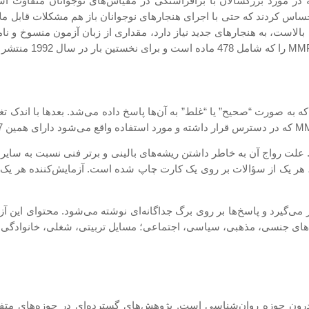
های برافراشته در مورد بزرگسالان با برافراشتگی در مقیاس‌های نوجوانان م
ساس کردند که حتی با اجرای هنجارهای نوجوانان باز هم مشکلات قابل ملا
است، به هنجارهای جدید نیاز دارد، مقداری از زبان آزمون منسوخ و نامر
ده بود که به صورت “صحیح” یا “غلط” به آن‌ها پاسخ داده می‌شد. بعدها با اندک 
اج دارد. علت رواج آن به خاطر داشتن ریشه‌های بالینی و برتر فنی نسبت به 
 هر یک از سؤالات بر روی یک کارت چاپ شده است. آزمایش‌کننده هر یک از 
می‌گیرد و پاسخ‌ها بر روی برگ جداگانه‌ای نوشته می‌شود. محتوای این آز
ش‌های جنسی، مذهبی، سیاسی، اجتماعی؛ مسایل تربیتی، شغلی، خانوادگی،
ترده با آن در درون حوزه روان‌شناسی است. پژوهش‌های گسترده‌ای در حوزه‌ها