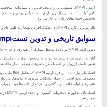
آزمون
MMPI، مشهورترین و پرمصرف‌ترین پرسش‌نامه شخصیت
“آری” یا “نه” است. این آزمون دارای سه مقیاس روایی و ده مقیا
تشخیص اختلال‌های روانی به کار می‌رود.
باارزش‌ترین کاربرد MMPI، در تفکیک افراد نابهنجار به طور عام و تعیین شدت کلی ناراحتی به طور خاص است. ولی MMPI در تمییز دقیق‌تر اشکال مختلف آسیب‌های روانی توفیق کمتری داشته است.
سوابق تاریخی و تدوین تستmmpi
تدوین اولیه MMPI در 1939 توسط استارک آر. هته وی و جی – چارنلی مک کین لی در دانشگاه مینه سوتا آغاز شد.
آنان به ابزاری نیاز داشتند که بتواند به سنجش بیماران بزرگسا
تغییر حاصل از روان‌درمانی یا دیگر متغیرهای زندگی بیمار علاقمند 
انتقادهای وارد شده بر فرم اولیه MMPI که شامل 504 ماده بود در درجه نخست به کهنگی فزاینده، اشکال در ساخت
معطوف بوده است. از جمله مشکلات مربوط به ماده‌ها، می‌توان 
هنجارهای اولیه فاقد نمونه کافی و معرف از اقلیت‌ها بوده و برای
تدوین شد.