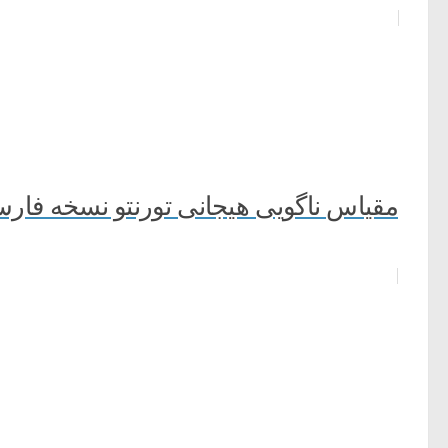
مقیاس ناگویی هیجانی تورنتو نسخه فارسی 20 ماد