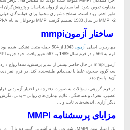
اجرا کنندگان MMPI متوجه شده بودند که مقیاس‌
متفاوت تدوین شود. اما بسیاری از روان‌شناسان و پژوهش‌گران اح
طور اخص زیاد است، سطح دشواری محتوا برای خوانندگان خیلی بال
2- MMPI در سال 1989 تصمیم گرفت MMPI نوجوانان به نام MMPI-A را که شامل 478 ماده است و برای نخستین بار در سال 1992 منتشر شد تدوین کند.
ساختار آزمونmmpi
چهارچوب اصلی
آزمون
1943 از 504 جمله مثبت تشکیل ش
فرم به 566 و در فرم سال 1989 به 567 تغییر یافت. خود جزوه MMPI که در دسترس قرار داشته و مورد استفاده واقع می‌شود دارای همین 567 ماده است.
آزمونmmpi در حال حاضر بیشتر از سایر پرسش‌نامه‌ها رو
سه گروه صحیح، غلط یا نمی‌دانم طبقه‌بندی کند. در فرم انفرادی،
آن‌ها پاسخ دهد.
در فرم گروهی، سؤالات به صورت دفترچه در اختیار آزمودنی قرار 
عصبی، تحرک و هماهنگی، علایم بیماری‌های روانی – بدنی، نگر
دیگر آزاری، اندیشه‌های ثابت و …
مزایای پرسشنامه
MMPI
یک امتیاز مهم MMPI، شهرت زیاد و آشنایی گس