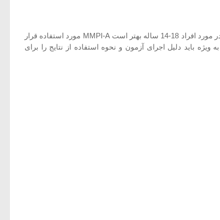
آزمونmmpi را می‌توان در مورد افرادی که سن‌شان 16 یا بالاتر است و از توانایی خواندن در سطح کلاس هشتم برخوردارند اجرا کرد. البته در مورد افراد 18-14 ساله بهتر است MMPI-A مورد استفاده قرار
 ویژه باید دلیل اجرای آزمون و نحوه استفاده از نتایج را برای