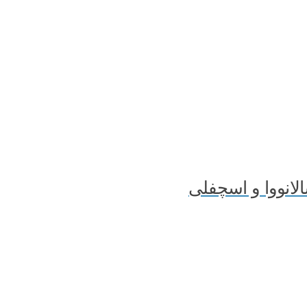
انووا و اسچفلی