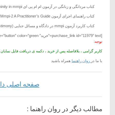
کتاب مردانگی و زنانگی در آزمون ام ام پی ای Masculinity and Femininity in mmpi
کتاب راهنمای اجرای آزمون Mmpi-2 A Practitioner’s Guide
کتاب کاربرد آزمون mmpi در دادگاه و مسائل جنایی (MMPI, MMPI-2, and MMPI-A in Court Testimony)
[purchase_link id=”11979″ text=”خرید” style=”button” color=”green”]
توجه
:
کاربر گرامی ، بلافاصله پس از خرید ، دکمه ی دریافت فایل نمایان ش
با ما در
روان راهنما
همراه باشید
صفحه اصلی دانل
مطالب دیگر در روان راهنما :