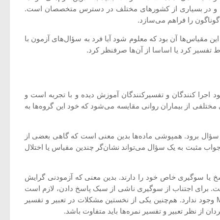
حرانی و نظام‌های تفسیر رایانه‌ای منجر شده است. آزمون MMPI به بیش از 50 زبان ترجمه شده و در بسیاری از کشورهای مختلف در دسترس متخصصان است.
وناگون را فراهم می‌سازد.
 این مقیاس‌ها آن بود که معلوم شود آیا فرد به سؤال‌های آزمون با
اط تفسیر کرد یا اساسا از آن‌ها صرفنظر کرد.
زم وجود اجرا کنندگان و تفسیرکنندگان آموزش دیده و با تجربه است و
مختلفی از بیماران روانی مقایسه می‌شود که خود این گروه‌ها به
زیر سؤال برود. همپوشی ماده‌ها بدین معنی است که گاهی بعضی از
 جواب مثبت به یک سؤال می‌تواند نشان‌گر چندین مقیاس یا اختلال
ینی، سبک پاسخ یا سوگیری خاص خود را دارند. بدین معنی که آزمودنی گرایش
ست. برای اجتناب از سوگیری ناشی از سبک پاسخ دادن، لازم است
که در همه مقیاس‌های آزمون، بین تعداد پاسخ‌های کلید آری و نه تعادل برقرار باشد، در صورتی که این تعادل در مقیاس‌های مختلف MMPI وجود ندارد. هم‌چنین یکی از نخستین مشکلات در تعبیر و تفسیر
ان از نظر تعبیر و تفسیر نمره‌ها باید متفاوت باشد.