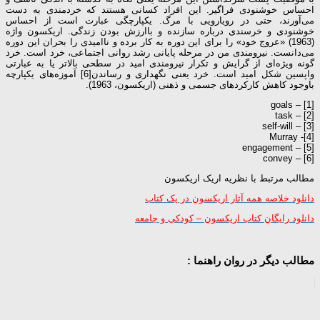
احساس خوشنودی فراگیر. این افراد کسانی هستند که خردمندی به دست
می‌آورند، حتی در رویارویی با مرگ. یکپارچگی عبارت است از احساس
خوشنودی و خرسندی درباره سازنده و باارزش بودن زندگی. اریکسون واژه
(1963) «عروج خود» را برای این دوره به کار ‌برده و ناامیدی را بحران این دوره
می‌دانست. نیرومندی من در مرحله پایانی رشد روانی اجتماعی، خرد است. خرد
گونه ویژه‌ای از گرایش و تکرار نیرومندی امید در سطحی بالاتر یا به عبارتی
واپسین شکل امید است. خرد یعنی نگهداری و رساندن[6] آموزه‌های یکپارچه
باوجود کاهش کارکردهای جسمی و ذهنی (اریکسون، 1963).
[1] – goals
[2] – task
[3] – self-will
[4]- Murray
[5] – engagement
[6] – convey
مطالب مرتبط با نظریه اریک اریکسون
دانلود خلاصه همه آثار اریکسون در یک کتاب
دانلود رایگان کتاب اریکسون – کودکی و جامعه
مطالب دیگر در روان راهنما :