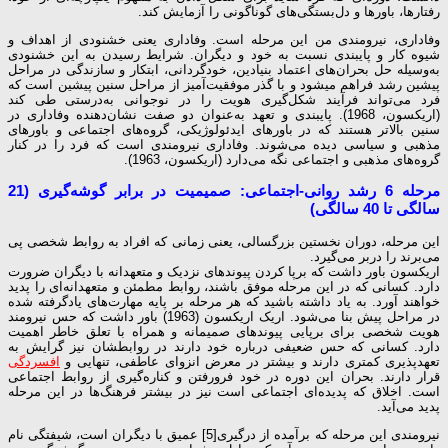
رفتارها، باورها و دل‌بستگی‌های گوناگونی را آزمایش کند.
وفاداری، نیرومندی من این مرحله است. وفاداری یعنی خشنودی از اهداف و
شیوه کار و پایبندی نسبت به خود و دیگران. شرایط رسیدن به این خشنودی
به‌وسیله حل بحران‌های اعتماد بنیادین، خود­گردانی، ابتکار و سازندگی در مراحل
پیشین رشد فراهم می­شود و با گذر موفقیت‌آمیز از مراحل سنین پیشین است که
فرد می‌تواند فرآیند شکل‌گیری هویت را در نوجوانی به‌درستی طی کند
(اریکسون، 1968). پایبندی و تعهد به‌عنوان دو صفت نشان‌دهنده وفاداری در
سنین بالاتر هستند که در باورهای ایدئولوژیکی، گروه‌های اجتماعی و باورهای
مذهبی و سیاسی دیده می‌شوند. وفاداری نیرومندی است که فرد را در کنار
گروه‌های مذهبی و اجتماعی نگه می‌دارد (اریکسون، 1963).
مرحله 6 رشد روانی-اجتماعی: صمیمیت در برابر گوشه‌گیری (21
سالگی تا 40 سالگی)
این مرحله، دوران نخستین بزرگسالی، یعنی زمانی که افراد به روابط شخصی پی
می‌برند را در­بر می‌گیرد.
اریکسون باور داشت که برپا کردن پیوندهای نزدیک و متعهدانه با دیگران ضرورت
دارد. کسانی که در این مرحله موفق باشند، روابط مطمئن و متعهدانه‌ای را پدید
خواهند آورد. به یاد داشته باشید که هر مرحله بر پایه مهارت‌های یادگرفته شده
در مراحل پیش بنا می‌شود. اریک اریکسون (1963) باور داشت که حس نیرومند
هویت شخصی برای برپایی پیوندهای صمیمانه و همراه با تعلق خاطر اهمیت
دارد. کسانی که حس ضعیفی درباره خود دارند در روابطشان نیز گرایش به
تعهدپذیری کمتری دارند و بیشتر در معرض انزوای عاطفی، تنهایی و
افسردگی
قرار دارند. بحران این دوره در خود فرورفتن و کناره‌گیری از روابط اجتماعی
است. اخلاق که پدیده‌ای اجتماعی است نیز در بیشتر فرهنگ‌ها در این مرحله
پدید می‌آید.
نیرومندی این مرحله که برآمده از درگیری[5] عمیق با دیگران است، شیفتگی نام