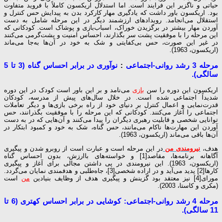
حیاتی و ناگزیر این فرایند است. اما استدلال اریکسون کاملاً با فروید متفاوت
بود. اریکسون باور داشت که یادگیری مهار کارکرد بدن به پیدایش حس کنترل و
استقلال می‌انجامد. رویدادهای ارزشمند دیگر در این مرحله شامل به دست
آوردن مهار بیشتر در برگزیدن خوراک، اسباب‌بازی و پوشاک است. کودکانی که
این مرحله را با موفقیت پشت سر بگذارند، احساس امنیت و پشت‌گرمی می‌کنند
در غیر این صورت، حس بی‌کفایتی و شک به خود در آن‌ها به‌جا می‌ماند
(اریکسون، 1963).
مرحله 3 رشد روانی-اجتماعی
:
نوآوری در برابر احساس گناه (3 تا 5
سالگی).
اریکسون این دوره را سن
بازی
می‌نامد و بر این باور است کودک در این دوره
شدیداً اجتماعی شده است. در خلال سال‌های پیش از مدرسه، کودکان
قدرت‌نمایی و اعمال کنترل بر دنیای خود از راه برخی بازی‌ها و دیگر تعاملات
اجتماعی را آغاز می‌کنند. کودکانی که این مرحله را با موفقیت بگذرانند، حس
توانایی شخصی و قابلیت رهبری دیگران را پیدا می‌کنند و آن‌هایی که در به دست
آوردن این مهارت‌ها ناکام می‌مانند، حس گناه، شک به خود و کمبود ابتکار در
آن‌ها باقی می‌ماند (اریکسون، 1963).
هدف،
نیرومندی من
در این مرحله است و عبارت است از روبرو شدن و پیگیری
آگاهانه برنامه‌ها، مقاصد[1] و خواسته‌های باارزش، بدون احساس گناه
(اریکسون، 1963). این نیرومندی در پی داشتن مجالی برای آغاز و پیگیری
کارها[2] پدید می‌آید و در اراده شخصی[3]، جاه‌طلبی و هدفمندی نمایان می‌گردد.
مورای[4] نیز معتقد بود گزینش و پی­گیری هدف از وظایف بنیادین
من
است
(مکری و کاستا، 2003).
مرحله 4 رشد روانی-اجتماعی: کوشایی در برابر احساس کهتری (6 تا
11 سالگی).