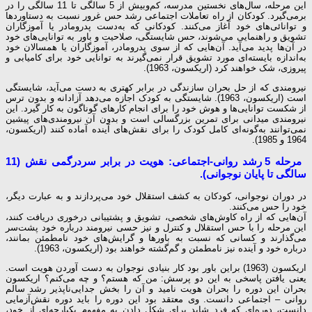
این مرحله، سال‌های نخستین مدرسه، کم‌وبیش از 5 سالگی تا 11 سالگی را در
برمی‌گیرد. کودکان از راه تعاملات اجتماعی رشد حس غرور نسبت به دستاوردها
و توانائی‌های خود آغاز می‌کنند. کودکانی که به‌دست پدرومادر یا آموزگاران
تشویق و راهنمایی می‌شوند، حس شایستگی، صلاحیت و باور به توانایی‌های خود
در آن‌ها پدید می‌آید. آن‌هایی که از سوی پدرومادر، آموزگاران یا همسالان خود
به‌اندازه بایسته‌ای مورد تشویق قرار نمی‌گیرند به توانایی خود برای کامیابی و
پیروزی، شک خواهند کرد (اریکسون، 1963).
نیرومندی که از حل بحران سازندگی در برابر کهتری به دست می‌آید، شایستگی
است (اریکسون، 1963). شایستگی به کودک اجازه می‌دهد آزادانه و بدون ترس
از شکست توانایی‌ها و هوش خود را برای انجام کارهای گوناگون به کار گیرد. این
نیرومندی میدانی برای تمرین بزرگسالی است و بدون آن نیرومندی‌های پیشین
نمی‌توانند به‌گونه‌ای کامل کودک را برای نقش‌های آینده آماده کنند (اریکسون،
1964 و 1985).
مرحله 5 رشد روانی-اجتماعی: هویت در برابر سردرگمی نقش (11
سالگی تا پایان نوجوانی).
در دوران نوجوانی، کودکان به کشف استقلال خود می‌پردازند و به عبارت دیگر،
خود را حس می‌کنند.
آن‌هایی که از راه کاوش‌های شخصی، تشویق و پشتیبانی درخوری دریافت کنند،
این مرحله را با حس استقلال و کنترل و نیز حسی نیرومند درباره خود پشت‌سر
می‌گذارند و کسانی که نسبت به باورها و گرایش‌های خود نامطمئن بمانند،
درباره خود و آینده نیز نامطمئن و گم‌گشته خواهند بود (اریکسون، 1963).
اریکسون (1963) براین باور بود کار بنیادی نوجوان به دست آوردن هویت است.
یعنی یافتن پاسخی به این دو پرسش: من که هستم؟ و چه می‌کنم؟ اریکسون
بحران این دوره را بحران هویت نامید و آن را بخش جدایی‌ناپذیر رشد سالم
روانی – اجتماعی دانست. وی معتقد بود این دوره را باید دوره نقش‌آزمایی
دانست، دوره‌ای که فرد شاید برای شکل دادن به مفهوم یکپارچه‌ای از خود،