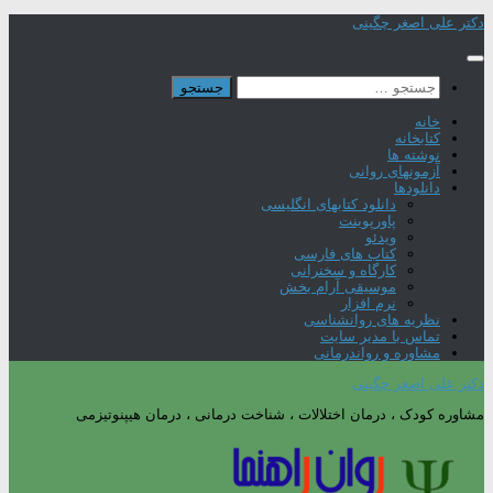
Skip
دکتر علی اصغر چگینی
to
content
جستجو
برای:
خانه
کتابخانه
نوشته ها
آزمونهای روانی
دانلودها
دانلود کتابهای انگلیسی
پاورپوینت
ویدئو
کتاب های فارسی
کارگاه و سخنرانی
موسیقی آرام بخش
نرم افزار
نظریه های روانشناسی
تماس با مدیر سایت
مشاوره و رواندرمانی
دکتر علی اصغر چگینی
مشاوره کودک ، درمان اختلالات ، شناخت درمانی ، درمان هیپنوتیزمی