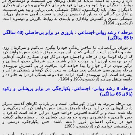
دارد و زمانی به دست می‌آید که تعادل ویژه‌ای بین صمیمیت و گوشه‌گیری در
روابط با دیگران برپا شود و درپی آن فرد هم برای کناره‌گیری و هم برای همکاری
با دیگران مجال یابد (اریکسون، 1963). شیفتگی یعنی برپایی و پیدایش صمیمیت
در آغاز بزرگسالی که به باور اریکسون بزرگ‌ترین فضیلت آدمی به شمار می‌آید.
شیفتگی تسری و گسترش وفاداری و پایبندی به روابط باارزش و دوسویه است
(اریکسون، 1964).
مرحله 7 رشد روانی-اجتماعی : باروری در برابر بی‌حاصلی (40 سالگی
تا 65 سالگی)
در دوران بزرگ‌سالی، ما ساختن زندگی خود را پیگیری می‌کنیم و تمرکزمان روی
پیشه و خانواده است. کسانی که در این مرحله موفق باشند، حس خواهند کرد
که از راه کوشا بودن در خانه و اجتماع خود، در کار جهان همکاری دارند. آن‌هایی
که در به­دست آوردن این مهارت ناکام باشند، حس غیرفعال بودن، ایستایی و
درگیر نبودن در کار جهان را پیدا خواهند کرد. مراقبت در پی گسترش نیرومندی
مرحله پیشین یعنی شیفتگی پدید می‌آید. به سخن دیگر گونه‌ای شیفتگی فراگیر و
پیشرفته است. این نیرومندی، امید، اراده، هدف و شایستگی فرد را به خانواده و
جامعه منتقل می‌کند (اریکسون،1963 و 1964).
مرحله 8 رشد روانی- اجتماعی: یکپارچگی در برابر پریشانی و رکود
(بالای 65 سالگی)
این مرحله مربوط به دوران کهن‌سالی است و بر بازتاب کارهای گذشته تمرکز
دارد. آن‌هایی که در این مرحله ناموفق هستند حس خواهند کرد که زندگی‌شان
تباه شده است و بر گذشته افسوس خواهند خورد. در این حالت است که فرد با
حس ناامیدی و ناخشنودی روبرو خواهد شد. کسانی که از دستاوردهای گذشته
خود در زندگی احساس غرور داشته باشند، حس یکپارچگی، درستی و
بزرگ‌منشی خواهند کرد (اریکسون، 1963).
با موفقیت پشت سرگذاشتن این مرحله یعنی نگاه به گذشته با اندکی تأسف و