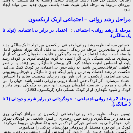
رضایت بخشی حل شده باشد. نیروهای بنیادی وابسته به هم هستند. تا وقتی
نیروهای مربوط به مرحله قبلی تثبیت نشده باشند، نیروی جدید نمی تواند ایجاد
شود.
مراحل رشد روانی – اجتماعی اریک اریکسون
مرحله 1 رشد روانی- اجتماعی
:
اعتماد در برابر بی‌اعتمادی (تولد تا
یک‌سالگی).
نخستین مرحله نظریه رشد روانی-اجتماعی اریکسون بین تولد تا یک‌سالگی پدید
می‌آید و بنیادی‌ترین مرحله در زندگی است. به دلیل آن‌که نوزاد به‌طور کامل
وابسته است، رشد اعتماد در او به چگونگی و قابلیت اطمینان کسی که از او
پرستاری می‌کند بستگی دارد. اگر اعتماد به گونه موفقیت‌آمیزی در کودک رشد
یابد، او احساس امنیت خواهد کرد. اگر پرستار ناسازگار، پس زننده یا از نظر
عاطفی غیرقابل‌دسترس باشد، به رشد حس بی‌اعتمادی در کودک کمک می‌کند.
شکست در رشد اعتماد، به ترس و باور این­که جهان ناسازگار و غیرقابل‌پیش‌بینی
است می‌انجامد. اریکسون بر این باور بود، زیربنای شخصیت سالم را احساس
اعتماد می‌سازد. اگر کودک حس اعتماد درونی و ژرفی داشته باشد، جهان را امن
و باثبات و مردم را شایسته اطمینان می‌بیند. این حس به چگونگی پیوند مادر و
کودک و شیوه نگهداری او از کودک بستگی دارد (اریکسون، 1963).
مرحله 2 رشد روانی-اجتماعی :
خودگردانی در برابر شرم و دودلی (1 تا
3 سالگی).
دومین مرحله نظریه رشد روانی-اجتماعی اریکسون در سرآغاز کودکی روی
می‌دهد و بر شکل‌گیری و رشد حس ژرف‌تری از کنترل شخصی در کودکان تمرکز
دارد. خودگردانی به احساس چیرگی کودک بر خود و تکانه‌هایش مربوط می‌گردد.
کودک در این دوره مستقل از پدرومادر مهارت‌های حرکتی را می‌آموزد.
اریکسون همانند فروید باور داشت که آموزش آداب دستشویی رفتن، بخش