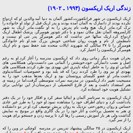
زندگی اریک اریکسون (۱۹۹۴ ـ ۱۹۰۲)
اریک اریکسون در شهر فرانکفورت،کشور آلمان به دنیا آمد.والدین او که ازدواج
نکرده بودند از دانمارک به آلمان آمده بودند و پدر اریک قبل از تولد او خانواده را
ترک کرد.مادر اریک هیچ وقت نام پدرش را به او نگفت.مادر اریک به شهر
کارلسروهه آلمان نقل مکان نمود و با دکتر تئودور هومبرگر، پزشک اطفال اریک
ازدواج کرد.اریک سالها خبر نداشت که دکتر هومبرگر پدر تنی او نیست و
نامطمئن از نام و هویت روان شناختی خویش بزرگ شد.او نام خانوادگی
هومبرگر را تا ۳۷ سالگی که شهروند ایالات متحده شد حفظ نمود و نام اریک
هومبرگر اریکسون را اختیار کرد.
بحران هویت دیگر زمانی روی داد که اریکسون مدرسه را آغاز کرد.او به رغم
اصل و نصب دانمارکی خود،خویشتن را آلمانی می دانست،ولی همکلاسی های
آلمانی او وی را به خاطر اینکه ناپدری اش یهودی بود طرد کردند.همکلاسی های
یهودی او نیز وی را طرد کردند زیرا که قد بلند بود و خصوصیات اسکاندیناوی
داشت.مادر او عضو کلیسای پروتستان بود و اریک بعدها مذهب خود را به
مسیحیت تغییر داد.اریکسون در مدرسه نمرات متوسطی گرفت،اما در زمینه ی
هنر استعداد داشت و بعد از فارغ التحصیلی از دبیرستان،از این توانایی برای
تشکیل هویت خود استفاده کرد.
اریک اریکسون به سرتاسر آلمان و ایتالیا سفر کرد و افکار خود را در یک دفتر
یادداشت کرد و دنیای اطراف خود را مشاهده نمود.او خود را به طرز غیر عادی
حساس و روان رنجور،حتی نزدیک به روان پریش توصیف کرد.او در دو دانشکده
ی هنر به تحصیل پرداخت و آثار خود را در یک گالری واقع در مونیخ به نمایش
گذاشت.ولی هر بار آموزش رسمی را رها کرد تا پرسه زدن و جستجو برای هویت
را از سر گیرد.
اریک اریکسون در ۲۵ سالگی پیشنهاد تدریس در مدرسه کوچکی در وین را که
برای فرزندان بیماران و دوستان
فروید
دایر شده بود دریافت کرد.
فروید
بیمارانی