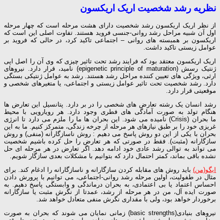
نظریه رشد شخصیت اریک اریکسون
از نظر اریک اریکسون رشد شخصیت دارای هشت مرحله است که چهار مرحله
اول آن شبیه مراحل رشد روانی-جنسی فروید هستند. تفاوت اصلی این است که
اریکسون بر همبسته های روانی – اجتماعی تاکید کرد، در حالی که فروید بر
عوامل زیستی تاکید داشت.
اریک اریکسون معتقد بود که فرایند رشد تحت تاثیر چیزی که وی آن را اصل اپی
ژنتیک رسش (epigenetic principle of maturation) نامید، قرار دارد. نیروهای
ارثی، ویژگی های تعیین کننده مراحل رشد هستند. رشد به عوامل ژنتیکی بستگی
دارد. رشد شخصیت تحت تاثیر عوامل زیستی و اجتماعی، یا متغیرهای شخصی و
موقعیتی قرار دارد.
رشد انسان یک رشته تعارض های شخصی را در بر دارد. پتانسیل این تعارض ها
هنگام تولد به صورت آمادگی های فطری وجود دارد. هر رویارویی با محیط
ما بحران (Crisis) نامیده می شود. این بحران ها ما را ملزم می دارد تا انرژی
غریزی خود را بر طبق نیازهای هر مرحله از چرخه زندگی، متمرکز کنیم. ما به این
بحران با یکی از این دو روش پاسخ می دهیم : روش ناسازگارانه (منفی) و روش
سازگارانه (مثبت). فقط در صورتی که هر تعارض را حل کرده باشیم شخصیت
می تواند به توالی رشد عادی خود ادامه دهد. اگر تعارض در هر مرحله ای حل
نشده باقی بماند، کمتر احتمال دارد که بتوانیم با مشکلات بعدی سازگار شویم.
ایگو(من)
باید روش های مقابله کردن سازگارانه و ناسازگارانه را ادغام کند. برای
مثال در طفولیت، اولین مرحله رشد روانی-اجتماعی، می توانیم با پرورش دادن
احساس اعتماد یا بی اعتمادی، به بحران درماندگی و وابستگی پاسخ دهیم. به
صورت ایده آل، من در هر مرحله از رشد، عمدتا از نگرش مثبت یا سازگارانه
برخوردار خواهد بود، ولی با مقداری نگرش منفی متعادل خواهد شد.
نیروهای بنیادی(basic strengths) زمانی نمایان می شوند که بحران به صورت