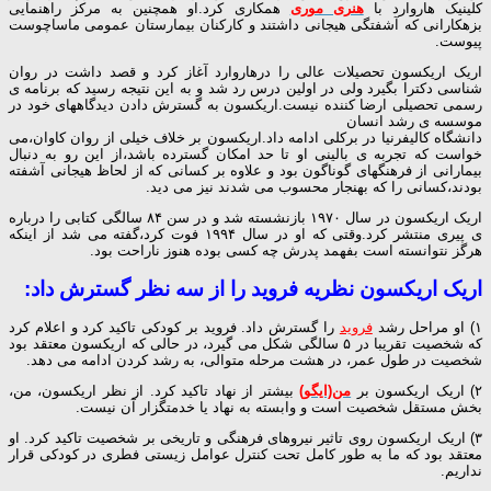
کلینیک هاروارد با
هنری موری
همکاری کرد.او همچنین به مرکز راهنمایی
بزهکارانی که آشفتگی هیجانی داشتند و کارکنان بیمارستان عمومی ماساچوست
پیوست.
اریک اریکسون تحصیلات عالی را درهاروارد آغاز کرد و قصد داشت در روان
شناسی دکترا بگیرد ولی در اولین درس رد شد و به این نتیجه رسید که برنامه ی
رسمی تحصیلی ارضا کننده نیست.اریکسون به گسترش دادن دیدگاههای خود در
موسسه ی رشد انسان
دانشگاه کالیفرنیا در برکلی ادامه داد.اریکسون بر خلاف خیلی از روان کاوان،می
خواست که تجربه ی بالینی او تا حد امکان گسترده باشد،از این رو به دنبال
بیمارانی از فرهنگهای گوناگون بود و علاوه بر کسانی که از لحاظ هیجانی آشفته
بودند،کسانی را که بهنجار محسوب می شدند نیز می دید.
اریک اریکسون در سال ۱۹۷۰ بازنشسته شد و در سن ۸۴ سالگی کتابی را درباره
ی پیری منتشر کرد.وقتی که او در سال ۱۹۹۴ فوت کرد،گفته می شد از اینکه
هرگز نتوانسته است بفهمد پدرش چه کسی بوده هنوز ناراحت بود.
اریک اریکسون نظریه فروید را از سه نظر گسترش داد:
۱) او مراحل رشد
فروید
را گسترش داد. فروید بر کودکی تاکید کرد و اعلام کرد
که شخصیت تقریبا در ۵ سالگی شکل می گیرد، در حالی که اریکسون معتقد بود
شخصیت در طول عمر، در هشت مرحله متوالی، به رشد کردن ادامه می دهد.
۲) اریک اریکسون بر
من(ایگو)
بیشتر از نهاد تاکید کرد. از نظر اریکسون، من،
بخش مستقل شخصیت است و وابسته به نهاد یا خدمتگزار آن نیست.
۳) اریک اریکسون روی تاثیر نیروهای فرهنگی و تاریخی بر شخصیت تاکید کرد. او
معتقد بود که ما به طور کامل تحت کنترل عوامل زیستی فطری در کودکی قرار
نداریم.