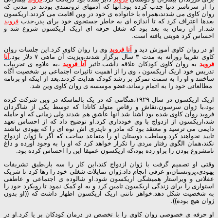
را از سرتاسر دنیا جذب کرده بود.آنها که آدمهای ثروتمندی بودند در مدتی که
روان کاوی می شدند،همراه با خانواده ی خود در وین اقامت می کردند.اریکسون
بعدها اعتراف کرد که تا اندازه ای به خاطر جستجوی خود برای پدر،جذب
فروید
شد.از آن زمان به بعد بود که شغل حرفه ای اریک اریکسون شروع شد و
احساس کرد هویتی یافته است.
او در روان کاوی آموزش دید و
آنا فروید
وی را روان کاوی کرد.این جلسات روان
کاوی تقریبا روزانه به مدت ۳ سال برگزار شدند،ویزیت آن ماهی ۷ دلار بود.
آنا
فروید
به روان کاوی کودکان علاقه داشت.تاثیر
آنا فروید
،به علاوه ی تجربیات
تدریس خود اریک اریکسون ، وی را از اهمیت تاثیرات اجتماعی بر شخصیت آگاه
ساختند و او را به سمت تمرکز بر رشد کودک هدایت کردند.بعد از اینکه او برنامه
مطالعاتی خود را به اتمام رساند،عضو موسسه ی روان کاوی وین شد.
اریک اریکسون در سال ۱۹۲۹،هنگامی که در یک بالماسکه در وین شرکت کرده
بود،با ژوان سرسون،نقاش و رقاص متولد کانادا که توسط یکی از شاگردان
فروید روان کاوی شده بود آشنا شد.آنها عاشق هم شدند ولی زمانی که او حامله
شد،اریکسون از ازدواج با وی خودداری کرد.او توضیح داد که از احساس تعهد
دایمی می ترسید و معتقد بود که مادر و ناپدری اش نوه ای را که یهودی نباشند
تایید نخواهند کرد.وساطت دوستان او را متقاعد ساخت که اگر با ژوان ازدواج
نکند،همان الگوی رفتار مردی را تکرار خواهد کرد که او را به وجود آورده و داغ
نامشروع بودن را براو زده بود،که اریکسون عمیقا این را احساس کرده بود.
وقتی او تصمیم گرفت با ژوان ازدواج کند،این کار را سه بار،طبق تشریفات
یهودی،پروتستان،و عرفی انجام داد.ژوان تمایلات شغلی خود را رها کرد تا شریک
عقلانی و ویراستار همیشگی اریکسون شود.او شالوده ی اجتماعی و عاطفی
استواری را برای زندگی اریکسون تامین کرد و به او کمک نمود تا رویکرد خود را
به شخصیت شکل دهد.خواهر ناتنی اریک اریکسون اظهار داشت که ((او بدون
ژوان هیچ بوده)).
او حرفه ی خصوصی روان کاوی را با تخصص در درمان کودکان بر پا کرد.او در