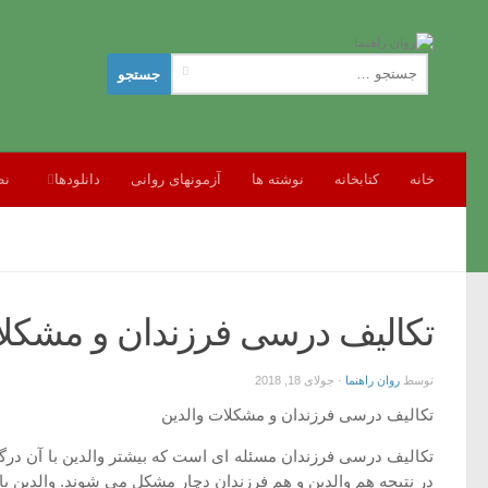
جستجو
برای:
خانه
کتابخانه
نوشته ها
آزمونهای روانی
دانلودها
نظ
تکالیف درسی فرزندان و مشکلا
توسط
روان راهنما
·
جولای 18, 2018
تکالیف درسی فرزندان و مشکلات والدین
تکالیف درسی فرزندان مسئله ای است که بیشتر والدین با آن درگیرن
در نتیجه هم والدین و هم فرزندان دچار مشکل می شوند. والدین ب