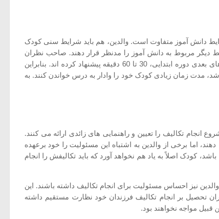
رایط دانش آموز متفاوت است. والدین، هم باید شرایط سنی کودک
ایط دیگر مربوط به دانش آموز را مدنظر قرار دهند. صاحب نظران
تعلیم و تربیت مدت زمان لازم برای انجام تکالیف را برای بچه های دوره آمادگی تا پایه دوم ابتدایی، 10تا 20 دقیقه در هر روز و برای پایه های بعدی دوره ابتدایی، 30 تا 60 دقیقه پیشنهاد کرده اند. بنابراین
شد، مدت زمان زیادی کودک خود را وادار به درس خواندن کنند. به
ع انجام تکالیف را تعیین و راهنمایی های زائدی ارائه می کنند.
ند، اما برخی از والدین به اشتباه این مسئولیت را خود برعهده
شد، کودک اصلاً به یاد هم نخواهد آورد که باید تکالیفش را انجام
 والدین نیز احساس مسئولیت برای انجام تکالیف داشته باشند. این
ران تحصیل بر انجام تکالیف فرزندان خود نظارت مستقیم داشته
 قبیل مواجه نخواهند بود.