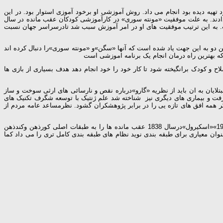
 تهیه دیده بود انجام می داد. روش آموزشی او برخود آموزی استوار بود. در این
ی دادند. به علت موفقیت «مونته سوری» در کارآموزشی کودکان عقب مانده در سال
فت. به این ترتیب موفقیت های او در امر آموزش سبب شد تادرسراسر جهان نسبت
 این دو به این جهت یاد شده است که آنها «سگن»و «مونته سوری»را دنبال کرده اند
 که بهترین راه درمان انجام یک برنامه اموزشی است
و کودک برانگیخته شود تا کار خود را خود انجام دهد هدف بسیاری از بازی ها
لایان به ان باید از نظریه «گارو»درباره نقص و نارسائی های ارثی سوخت و ساز
مورد بررسی قرار گرفت و بیماری های دیگری نیز شناخته شد علم ژنتیک با توسعه شگرف تکنیک های
و توفیق در درمان سیفلیس آسان ساختن زایمان و شناسایی سازگاری عامل RH خون پدر و مادر با یکدیگر همه افق های تازه یی را در برابر پژوهشکران گشود. نظرمساعد عامه مردم از
شاید اولین کوشش علمی برای طبقه بندی افراد عقب مانده ذهنی را«جی.ای.دی.اسکیرول»روانپزشک بزگ فرانسوی درقرن نوزدهم انجام داده است «بلانتون 1975»«اسکیرول»درسال 1838 عقب مانده ها را به طبقات اصلی کورذهن وکندذهن
وان معیاری برای طبقه بندی نوید نظام های طبقه بندی کامل تری را می داد کما