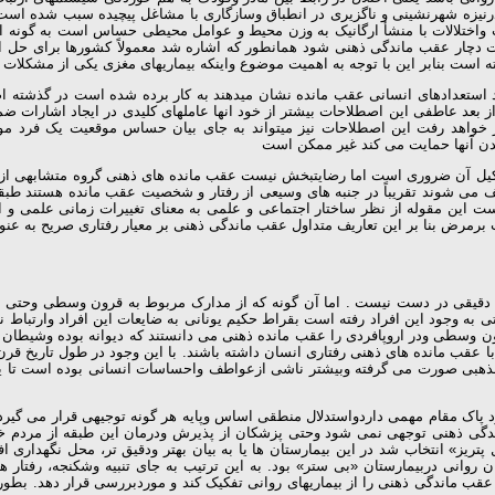
یزه شهرنشینی و ناگزیری در انطباق وسازگاری با مشاغل پیچیده سبب شده است 
 واختلالات با منشأ ارگانیک به وزن محیط و عوامل محیطی حساس است به گونه ای 
چار عقب ماندگی ذهنی شود همانطور که اشاره شد معمولاً کشورها برای حل این 
 است بنابر این با توجه به اهمیت موضوع واینکه بیماریهای مغزی یکی از مشکل
د استعدادهای انسانی عقب مانده نشان میدهند به کار برده شده است در گذشته 
از بعد عاطفی این اصطلاحات بیشتر از خود انها عاملهای کلیدی در ایجاد اشارات
به کار خواهد رفت این اصطلاحات نیز میتواند به جای بیان حساس موقعیت یک فر
دن آنها حمایت می کند غیر ممکن است
ل آن ضروری است اما رضایتبخش نیست عقب مانده های ذهنی گروه متشابهی از کو
صیف می شوند تقریباً در جنبه های وسیعی از رفتار و شخصیت عقب مانده هستند 
این مقوله از نظر ساختار اجتماعی و علمی به معنای تغییرات زمانی علمی و ا
 برمرض بنا بر این تعاریف متداول عقب ماندگی ذهنی بر معیار رفتاری صریح به عنوا
ع دقیقی در دست نیست . اما آن گونه که از مدارک مربوط به قرون وسطی وحتی ق
به وجود این افراد رفته است بقراط حکیم یونانی به ضایعات این افراد وارتباط نق
ون وسطی ودر اروپافردی را عقب مانده ذهنی می دانستند که دیوانه بوده وشیطان 
ب مانده های ذهنی رفتاری انسان داشته باشند. با این وجود در طول تاریخ قرن 
ذهبی صورت می گرفته وبیشتر ناشی ازعواطف واحساسات انسانی بوده است تا یک ا
د پاک مقام مهمی داردواستدلال منطقی اساس وپایه هر گونه توجیهی قرار می گی
گی ذهنی توجهی نمی شود وحتی پزشکان از پذیرش ودرمان این طبقه از مردم خودد
یز» انتخاب شد در این بیمارستان ها یا به بیان بهتر ودقیق تر، محل نگهداری اف
ن روانی دربیمارستان «بی ستر» بود. به این ترتیب به جای تنبیه وشکنجه، رفتار 
عقب ماندگی ذهنی را از بیماریهای روانی تفکیک کند و موردبررسی قرار دهد. بط