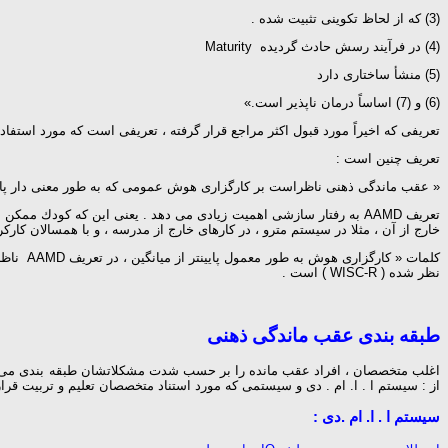
(3) كه از لحاظ تكوینی تثبیت شده .
(4) در فرآیند رسش حادث گردیده Maturity
(5) منشأ ساختاری دارد
(6) و (7) اساساً درمان ناپذیر است.»
تعریفی كه اخیراً مورد قبول اكثر مراجع قرار گرفته ، تعریفی است كه مورد استفاده انجمن امریكایی نقص ذهنی (A.A.M.D) یعنی عمده ترین سازمان
تعریف چنین است :
« عقب ماندگی ذهنی ناظراست بر كارگزاری هوش عمومی كه به طور معنی دار پایین تر از میانگین است ، یا به نقایصی در رفتار سازش
تعریف AAMD به رفتار سازشی اهمیت زیادی می دهد . یعنی این كه كودك ممكن است در یك
خارج از آن ، مثلا در سیستم مترو ، در كارهای خارج از مدرسه ، و با همسالان كارك
كلمات «
نظر شده ( WISC-R ) است .
طبقه بندی عقب ماندگی ذهنی
اغلب متخصصان ، افراد عقب مانده را بر حسب شدت مشكلاتشان طبقه بندی می كنند
از : سیستم ا . ا. ام . دی و سیستمی كه مورد استناد متخصصان تعلیم و تربیت قرار
سیستم ا . ا. ام .دی :