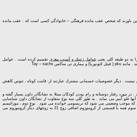
 این باورند كه شخص عقب مانده فرهنگی – خانوادگی كسی است كه : عقب مانده
عوامل ژنتیك و آسیب مغزی
تقسیم كرده است . عوامل
ول نیست . دیگر خصوصیات جسمانی مشترك عبارتند از: قامت كوتاه ، تنوس كاهش
در مورد رفتار دوستانه و رام بودن كودكان مبتلا به نشانگان داون بسیار گفته و
ها غلو آمیز می نماید . به طور كلی سه نوع متفاوت از نشانگان داون شناسایی
نوع می باشد ) یك كروموزم اضافی وجود دارد . در این نوع ، زوج كروموزوم 21 به جای دو تا ، سه تاست ، كه موجب وضعیتی می شود كه تریسومی خوانده می شود . نوع دوم ، موزائیسم
، هنگامی نتیجه می شود كه برخی از سلولهای فرد كه دارای كروموزوم اضافی است به خطا رشد می كند . دیگر سلولها نه . در جابجایی ( ترانسلوكاسون ) یا نوع سوم همه یا قسمتی از كروموزوم اضافی زوج 21 به زوجهای دیگر كروموزوم می