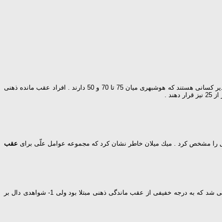
سیستم تحصیلی كودكان عقب مانده ذهنی را به سه دسته تعلیم پذیر ( EMR ) ، آموزش پذیر ( TMR ) و حمایت پذیر تقسیم می كند. افراد عقب مانده ذهنی تعلیم پذیر كسانی هستند كه هوشبهری میان 75 تا 70 و 50 دارند . افراد عقب مانده ذهنی
عقب
افراد عقب مانده خفیف اغلب به عنوان افرادی كه عقب ماندگی فرهنگی – خانوادگی دارند شناخته می شوند . زمانی از این اصطلاح در رابطه با شخصی استفاده می شد كه به درجه خفیفی از عقب ماندگی ذهنی مبتلا بود ولی 1- شواهدی دال بر