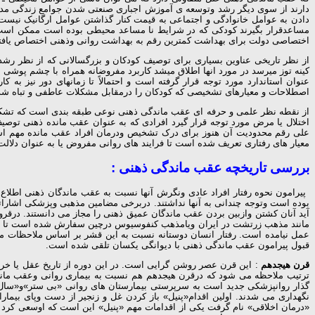
دارند از سوی دیگر رشد وتوسعه ی آموزش اجباری صنعتی شدن جوامع زندگی مدرن
دادن به عوامل خانوادگی و اجتماعی به قیمت کنار گذاشتن عوامل ارگانیک نیست
مساعدقرار بگیرند کودکی که در شرایط نا مساعد محیطی بوده است ممکن است د
اختصاصی دولت برای بهداشت کمترین رقم به بهداشت روانی وذهنی اختصاص یافته
از نظر تاریخی عناوین بسیاری برای توصیف کودکان و بزرگسالانی که از نظر رش
کینه توز میرسد در مورد انها اطلاق میشد کاربرد مفروضانه همراه با چشم پوشی 
عنوان استاندارد مورد توجه قرار گرفته است و احتمالاً تا زمانهای دور نیز 
اصطلاحات و معیارهای تشخیصی که کودکان را درمقابل مشکلات عاطفی و تباه ش
از نقطه نظر علمی و حرفه ای عقب ماندگی ذهنی نوعی طبقه بندی است که تشکی
اختلال یا مرض مورد توجه قرار گیرد افرادی که به عنوان عقب مانده ذهنی تو
علی رقم محدودیت آن هنوز برای درک تشخیص ودرمان افراد عقب مانده مهم است 
معیار های رفتاری تعریف شده است تا فرایند های روانی مفروض یا به عنوان دلالت
بررسی تاریخچه عقب ماندگی ذهنی :
پیرامون نحوه رفتار افراد عادی ونگرش آنها نسبت به عقب ماندگان ذهنی اطلا
بوده است وتوجه چندانی به آنها نداشتند. دربرخی مضامین مذهبی وپزشکی اشاراتی 
آید آنان کشتن وازبین بردن عقب ماندگان عمیق ذهنی را مجاز می دانستند. درقر
مانند مذهب زرتشت در ایران ویامذهب کنفوسیوس درچین سفارش شده است تا با عق
عمل نیامده است. رفتار انسان دوستانه نسبت به این قشر بر اساس ملاحظات م
قبول پیرامون عقب ماندگی ذهنی با دیوانگی یکسان تلقی شده است.
قرن هیجدهم
: این قرن عصر روشن گرایی است. در این دوره از تاریخ عقل یا خر
ترتیب ملاحظه می شود که درقرن هیجدهم هم نسبت به بیماری روانی وعقب ماند
گذار روانپزشکی جدید است به سرپرستی بیمارستان های روانی «بی ستر»و«سال پتر
نگهداری می شدند. اولین اقدام«پنیل» باز کردن غل و زنجیر از دست وپای بیمارا
«درمان اخلاقی» نام گرفت یکی از اقدامات مهم «پنیل» این است که اوسعی کرد 