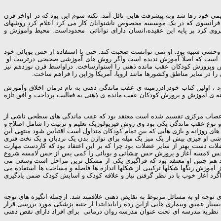
 خود رها شد وبه پیشرفت هایی نائل آمد. نکته سوم این بود که در اواخر قرن
شک فرانسوی که در یک موسسه مخصوص ناشنوایان کار می کرد اعلام کرد روشهای
روی کرد بر پایه این عقیده،انسان دارای توانائی محدوداست. محیط وآموزش و
وان وحشی شبیه بود. او نمی توانست صحبت کند. حتی با استفاده از حس بویائی خود
ی است که اصلاً آموزش ندیده است واگر روش های آموزشی صحیحی درتربیت او
وزش وپرورش کودکان عقب مانده ذهنی را استوارساخت. دراواسط قرن نوزدهم نیز
 در سایر مناطق وکشورها مانند اروپا، آمریکا وژاپن را فراهم ساخت.
، اولین کتاب خودرادرزمینه ی عقب ماندگی ذهنی به نام درمان اخلاق وآموزش
افکار تازه ی خود را منتشر کند در سال 1846به آمریکا مهاجرت کرد ودر آنجا در زمینه ی آموزش و پرورش کودکان عقب مانده ی ذهنی به فعالیت پرداخت و افق تازه
واعصاب مرکزی تقسیم شده است معتقد بود که عقب ماندگی های سطحی ناشی از
ع عقب ماندگی یکی بود وی روش فیزیولوژیک تعلیم و تربیت را شامل اصلاح و
ای روزانه و بازی هایی که بین تمام کودکان متداول است اقتباس شود منتهی این
شی او چیزی بیش از یک میز یک میله برای توازن بدن یک نردبان و یک تخت فنری
لات دست بهتر از سایر عضلات بود چرا که بر این اعتقاد بود که کاردست مهارت
ت حس لامسه آغاز و پرورش حس چشائی و بویائی را کمی پس از حس لامسه شروع
 هم چنین او معتقد بود که فراگیری یکی از مشکل ترین مراحل است وسعی می
اموزش رنگها شکلها ترکیبی از شکلها اندازه ها فاصله و مساحت ها استفاده می
د آغاز خوب با در نظر گرفتن نیاز و علاقه کودک و آسایش کودک ضمن یادگیری
نقائص ذهنی علاقمند شد. از جمله انگیزه های توجه او به مسائل مربوط به نقایص ذهنی علاقمند شد. ازجمله انگیزه های توجه
سیار عمیق وبیماری هایی ازاین رده رابایدابتدا از جنبه پزشکی مورد بررسی قرار
این نظریه مدرسه ای تحت عنوان مدرسه روان درمانی برای افراد دارای نقص ذهنی