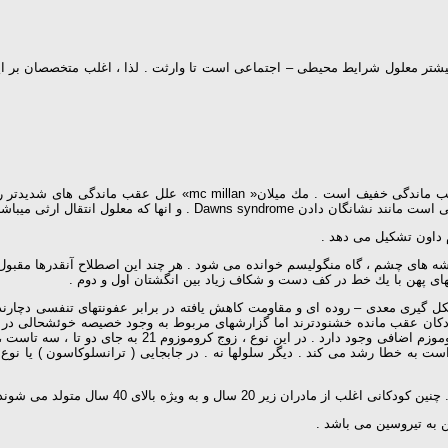
بیشتر معلول شرایط محیطی – اجتماعی است تا وارثت . لذا ، اغلب متخصصان بر
» علل عقب ماندگی های شدیدتر را به دو طبقه كلی یعنی
نند pku ( فیتل كتونوریا) و بیماری تی ساكس Tay – sachs .
وشه های چشم ، گاه منگولیسم خوانده می شود . هر چند این اصطلاح آنقدرها مقب
های پهن با یك خط در كف دست و شكاف زیاد بین انگشتان اول و دوم .
شكل گیری معدی – روده ای و مقاومت كاهش یافته در برابر عفونتهای تنفسی دچارند . 
كودكان عقب مانده خشنودترند اما گزارشهای مربوط به وجود خصیصه خوئشحالی در آن
شده است . در كودكان مبتلا به تریسومی 21 ( كه رایجترین 
 20 سال و به ویژه بالای 40 سال متولد می شوند .