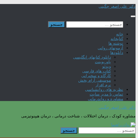
Skip
دکتر علی اصغر چگینی
to
content
جستجو
برای:
خانه
کتابخانه
نوشته ها
آزمونهای روانی
دانلودها
دانلود کتابهای انگلیسی
پاورپوینت
ویدئو
کتاب های فارسی
کارگاه و سخنرانی
موسیقی آرام بخش
نرم افزار
نظریه های روانشناسی
تماس با مدیر سایت
مشاوره و رواندرمانی
دکتر علی اصغر چگینی
مشاوره کودک ، درمان اختلالات ، شناخت درمانی ، درمان هیپنوتیزمی
جستجو
برای: