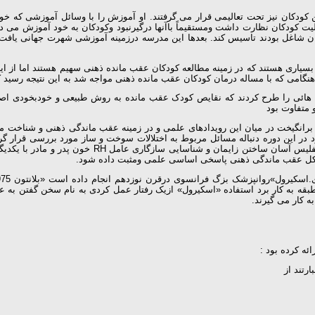
 کودکان نیز تحت تعالیمی قرار می گرفتند. او آموزش را با وسائل آموزشی که خود
عالیت کودکان نظارت داشت ومستقیماً باآنها درگیرنبود وکودکان به خود آموزش م
انشان شاغل بودند تاسیس کند. بعدها این مدرسه درزمینه آموزشی شهرت جهانی یا
فراد بسیاری هستند که در زمینه مطالعه کودکان عقب مانده ذهنی سهیم هستند اما از
و هنگامی که با مساله درمان کودکان عقب مانده ذهنی مواجه شد به این نتیجه رسید
 هائی را طرح کردند که نقایص کودک عقب مانده به روش طبیعی و خودبخودی اصلاح 
متفاوت بود
رانگیخت در میان این رویدادهای علمی و در زمینه عقب ماندگی ذهنی و شناخت مبت
باره بیماری « فنیل کتونوریا»یاد کرد در این دوره دنباله مسائل مربوط به اختلالات سوخت و ساز 
تازه تحقیق و بررسی پیشرفت های جدیدی را میسر ساخت 
کل عقب ماندگی ذهنی پاسخی اساسی علمی ومثبت داده شود.
قه به کار برد استفاده «اسکیرول» ازیک رفتار عمل کردی به نام سخن گفتن به عن
 کار می گیرند.
رتند از