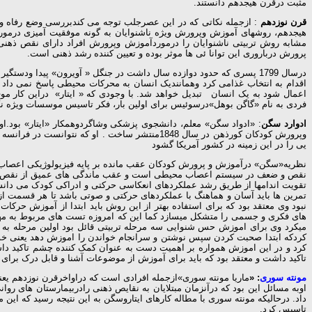
مثبت درقرن هیجدهم دانستند.
قرن نوزدهم
: ازجمله نکاتی که در این عصرجلب توجه می کندبررسی وضع رفاه ود
هیجدهم، روشهای آموزش وپرورش ویژه ناشنوایان به گونه موفقیت آمیزی درمورد
مشابه روش تربیتی ناشنوایان را درموردآموزش وپرورش افراد دارای نقص ذهنی 
پرورش درباروری این توانا ئی ها موثر بوده و تعیین کننده رشد ذهنی است.
درسال 1799 پسری که حدود دوازده سال داشت در جنگل « آویرون» پیدا 
اقدام به انتخاب غذامی کرد وهمانندیک انسان به محرکات محیطی پاسخ نمی د
اعمال شود به یک انسان تبدیل خواهد شد. با وجودی که « ایتار» دراین کار مو
فردی به نام «گاگن بوهل»درسوئیس برای اولین بار، فکر تاسیس موسسات ویژه نگهدا
ادوارد سگن
: «ادواد سگن» معلم، دانشجوی پزشکی وشاگردوهمکار «ایتار» بود.ا
یی را در این زمینه در کشور آمریکا گشود
نظریه«سگن» درآموزش و پرورش کودکان عقب مانده بر پایه فیزیولوژیکی اعصا
نقص و ضعف در سیستم اعصاب محیطی است و عقب ماندگی های عمیق از نقص و نار
تقویت اندامها از طریق رشد عملکردهای انعکاسی حرکتی و ادراکی کودک می دانست 
تمرین ها باید آسان و هماهنگ با عملکردهای حرکتی و صوتی باشد تا هر قسمت از
نبود وی معتقد بود که برای استفاده بهتر از این روش باید ابتدا از آموزش حر
های فکری و جسمی را متشکل میسازد کما این که امروزه تست های مربوط به مه
میکرد وی برای اموزش حس شنوایی سه مرحله تربیتی قائل بود اولین مرحله ب
کردکه ابتدا صحبت کردن سپس نوشتن و سرانجام خواندن را اموزش دهد یعنی خواند
کرد و در این اموزش همواره بر اهمیت دست به عنوان کمک کننده چشم تاکید دا
تاکید داشت و معتقد بود که باید برای آموزش از موضوعات آشنا و قابل درک برای 
مونته سوری
: «
اوبه مسائل این بود که درآنزمان مبتلایان به نقایص ذهنی رادربیمارستان های روا
داد. درحالیکه مونته سوری با مطاله کارهای ایتاروسگن به این نتیجه رسید که ا
تاسیس کرد.