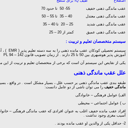
اصطلاح طیف IQ برای سطح
عقب ماندگی ذهنی خفیف 55- 50 تا حدود 70
عقب ماندگی ذهنی معتدل 40 – 35 تا 55 – 50
عقب ماندگی ذهنی شدید 25 – 20 تا 40 – 35
عقب ماندگی ذهنی عمیق كمتر از 20 – 25
سیستم متخصصان تعلیم و تربیت :
آموزش پذیر هوشبهری بین 50 تا 25 دارند . از زمان تصویب قانون 142 – 94 PL تا كنون مدارس ناگزیر شده اند كه خدمات خود را در اختیار كودكانی باهوشبهر كمتر از 25 نیز قرار دهند .
یكی از نقایص این سیستم آن است كه برخی از متخصصان تعلیم و تربیت از این م
علل عقب ماندگی ذهنی
طبقه بندی عقب ماندگی ذهنی بر حسب علل ، بسیار مشكل است . در واقع ، بسیاری از كارشناسان برآورد می كنند كه تنها در حدود 6 تا 15 درصد م
ماندگی خفیف
را می توان ناشی از دو عامل دانست:
الف) عوامل فرهنگی – خانوادگی
ب ) عوامل اجتماعی – محیطی
آسیب مغزی وجود نداشت .
2- حداقل یكی از والدین او عقب مانده بودند .