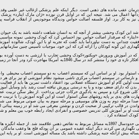
رمان عقب مانده های ذهنی است. دیگر اینکه علم پزشکی ازغالب غیر علمی وقدیمی
آنها اعمال می شد. نتیجه این که در اوایل قرن نوزده «ژان مارک ایتارد» پز
نیز به کار برد. اواز فلسفه اصالت حواس ودیدگاه موجودپس از انقلاب فراسه پی
ودستگیر شد این کودک وحشی بیشتر از آنچه که به انسان شباهت داشته باشد به یک حی
اد «ایتار» که صرفدار اصالت حواس بود احساس کرد که کودک وحشی نمونه مناسب
فقیت چندانی به دست نیاورداما باید گفت که تجربه او با این کودک، شالوده آم
ری این گونه کودکان را ارائه کرد که این خود، موجبات تأسیس چنین سازمانهایی را
و که در آموزش وپرورش «ویکتور»کودک وحشی تجارب با ارزشی به دست آورده بود 
وپرورش کودکان کورذهن در سال 1848منتشر ساخت . او که نتوانست در فرانسه 
ب استوار بود. او بر اساس این که سیستم اعصاب به دو سیستم اعصاب محیطی 
سائی در سیستم اعصاب مرکزی ناشی میشود نظام آموزشی او نیز برای هر دو نو
اولین گام او آموزش دستگاه عضلانی بود اعتقاد داشت تمرین ها باید از فعالیت ه
 بدن که دارای ضعف بوده و یا به درستی پرورش نیافته است رشد یابد وسایل آموز
کات کلی شروع کرد و سپس به یادگیری حرکات جزئی پرداخت .از نظر سگن تربیت عض
ارت های یدی بر پایه روشهای سگن استوار است او این گونه آموزش را با تربی
ه صدا مرحله دوم به وزن های موسیقی و مرحله سوم به بیان صوتی مربوط می شد
ن در قالب ترکیبی از صحبت کردن و نوشتن معرفی می شد او در زمینه بینائی از 
شت او بر آموزش کلی تدریس خصوصی و انفرادی ایجاد رابطه خوب بین معلم و شاگر
کودک استفاده کرد .
ماریا مونته سوری»ازجمله افرادی است که دراواخرقرن نوزدهم یعنی حدودسال 1897به مسائل مربوط به 
نی نگهداری می کردند دیگر اینکه عقیده عمومی بر آن بودکه فلج ها وعقب ماندگان ب
ین مساله بیش ازآنکه جنبه پزشکی داشته باشد یک مساله آموزشی است. او بر پایه 