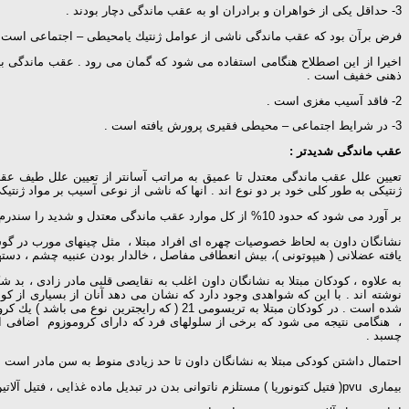
3- حداقل یكی از خواهران و برادران او به عقب ماندگی دچار بودند .
فرض برآن بود كه عقب ماندگی ناشی از عوامل ژنتیك یامحیطی – اجتماعی است
اخیرا از این اصطلاح هنگامی استفاده می شود كه گمان می رود . عقب ماندگی 
ذهنی خفیف است .
2- فاقد آسیب مغزی است .
3- در شرایط اجتماعی – محیطی فقیری پرورش یافته است .
عقب ماندگی شدیدتر :
تعیین علل عقب ماندگی معتدل تا عمیق به مراتب آسانتر از تعیین علل طیف عقب ماندگی خفیف است . مك میلان« mc millan
ژنتیكی به طور كلی خود بر دو نوع اند . انها كه ناشی از نوعی آسیب بر مواد ژنتیكی است مانند نشانگان دادن Dawns syndrome . و انها كه معلول انتقال ارثی میباشند . ما
بر آورد می شود كه حدود 10% از كل موارد عقب ماندگی معتدل و شدید را سندرم داون تشكیل می دهد .
نشانگان داون به لحاظ خصوصیات چهره ای افراد مبتلا ، مثل چینهای مورب در گ
یافته عضلانی ( هیپوتونی )، بیش انعطافی مفاصل ، خالدار بودن عنبیه چشم ، دست
به علاوه ، كودكان مبتلا به نشانگان داون اغلب به نقایصی قلبی مادر زادی ، بد 
نوشته اند . با این كه شواهدی وجود دارد كه نشان می دهد آنان از بسیاری از 
چسبد .
احتمال داشتن كودكی مبتلا به نشانگان داون تا حد زیادی منوط به سن مادر است . چنین كودكانی اغلب از مادران زیر
بیماری pvu( فتیل كتونوریا ) مستلزم ناتوانی بدن در تبدیل ماده غذایی ، فتیل آلاتین به تیروسین می باشد .