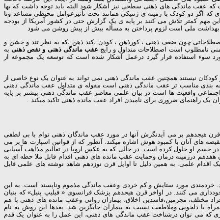
که عقب ماندگی های ذهنی سطحی نیز آشکار شود البته باید توجه داشت که بها
که اگر دو کودک با زمینه ی ژنتیکی همانند تحت تأثیرعوامل محیطی مساعد ونا
مهم کمتر تلاش می کنند بر پایه ی یک گزارش حتی در کشور آمریکا از بودجه
ات بهداشت ملی است لزوم پرداختن به مسأله بیش از پیش روشن می شود
اصطلاحاتی چون ضعف ذهنی ، کورذهن ، کودن ،کند ذهن ،که به نظر تند و خشن و
 ضمنی نامطلوب است اصطلاحات متداول و رایج
عقب ماندگی ذهنی و نقص ذهنی
به
د مورد سوء استفاده قرار گیرد درعمل آشکار شده است که توسعه یک مجموعه از
دکان نیستند همچنین عقب ماندگی ذهنی نمی تواند به عنوان یک نوع خاصی از
طبقه بندی مناسب تر عقب ماندگی ذهنی است مقوله ی متداول عقب ماندگی ذهنی
جتماعی واقعیت ها است در بیان علمی معاصر عقب ماندگی ذهنی بیشتر بر پایه
ن یک راهنمای ضروری برای نامیدن افراد عقب مانده ذهنی تاکید میکند .
رن هیجدهم بر می آیدنگرش آنها در مورد عقب ماندگان ذهنی توام با بی لطفی
یصه های آنان با کمبود هوش اشاره میکند. آنطور که از قوانین اسپارت ها بر می
در جسم او حلول کرده است. در حالی که به عکس اروپا در تعالیم مذاهب آسیایی
هفدهم درزمینه درمان وحمایت عقب مانده های ذهنی اقدام قابل ملا حظه ای به
قدام علمی. به همین دلیل تا اوایل قرن نوزدهم شاهد نوشته های علمی قابل
رد. خردمندی مورد ستایش و کم خردی وعقب ماندگی مذموم وناپسند است. به این
اری می کنند. در اواخر قرن هیجدهم پزشک فرانسوی « فیلیپ پنیل» که بنیان
راد مختلف، مجرمین،فاسدین اخلاق، بیماران روانی وعقب مانده های ذهنی با هم
همراه با دلجویی وملاطفت نسبت به بیماران جایگزین شد. بعدها این روش به نام
وری که می توان درشناخت عقب ماندگی های ذهنی، این عمل را به عنوان یک قدم