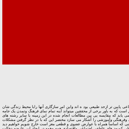
 پایین تر ازحد طبیعی بود ه اند واین امر سازگاری آنها رابا محیط زندگی شان
ت که به باور برخی از محققین میتواند آینه تمام نمای فرهنگ وتمدن یک جامه
 یابد که مقایسه یی بین مطالعات انجام شده در این زمینه با سایر رشته های
 وفرهنگی وآموزشی را آشکار می سازد مختصر این که با در نظر گرفتن مشکلات
هنی که اساساً همراه با عوارض عضوی و قطعی مغز است خارج شویم خواهیم دید
طی کمبود های عاطفی اجتماعی واقتصادی همه وهمه در ایجاد این عارضه دخالت