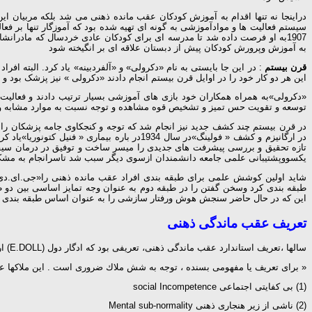
دراینجا نه تنها اقدام به آموزش کودکان عقب مانده ذهنی می شد بلکه مربیان این
سیستم فعالیت ها و موادآموزشی به گونه ای تهیه شده بود که آموزگار تنها بر ف
1907به او فرصت داده شد تا مدرسه ای برای کودکان عادی خردسال که مادر
به آموزش وپرورش کودکان پیش از دبستان علاقه ای بر انگیخته شود
قرن بیستم
: در این جا بایستی به نام «دکرولی» و «آلفردبینه» یاد کرد. البته ا
این هر دو کار خود را در اوایل قرن بیستم انجام دادند «دکرولی » نیز پزشک بود 
«دکرولی»به همراه همکاران خود بازی های آموزشی بسیار ترتیب دادند و فعالیت
توسعه و تقویت حس تمیز و تشخیص قوه مشاهده و توجه نسبت به موارد مشابه و 
در قرن بیستم چند کشف جدید نیز انجام شد که توجه و کنجکاوی جامه پزشکان را ب
در ارگانیزم و کشف « فولینگ»در سال 1934در 
یکسووپشتیبانی علمی جامعه دانشمندان ازسوی دیگر سبب شد تاسرانجام به مش
طبقه بندی کرد وسخن گفتن را در طبقه دوم به عنوان وجه تمایز اساسی بین دو طب
این که در حال حاضر سنجش هوش ورفتار سازشی را به عنوان اساس طبقه بندی به
تعریف عقب ماندگی ذهنی
سالها ،تعریف استاندارد عقب ماندگی ذهنی، تعریفی بود كه ادگار دول (E.DOLL) ارائه كرده بود :
« برای تعریف یا مفهومی بسنده ، توجه به شش ملاك ضروری است . این ملاكها عبا
(1) بی كفایتی اجتماعی social Incompetence
(2) ناشی از زیر هنجاری ذهنی Mental sub-normality