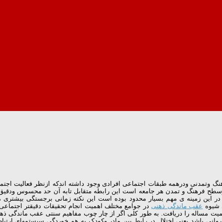
گ وتمدنی ودرهمه طبقات اجتماعی افرادی وجود داشته اندکه ازنظر فعالیت اجتماعی
سطح فرهنگ و تمدن هر جامعه است این رابطه متقابل تابه آن حد محسوس ودقیق اس
در این زمینه ی مهم بسیار محدود بوده است این نکته زمانی برجستگی بیشتری می
ی شیوه
عقب ماندگی ذهنی
در جوامع مختلف اهمیت انجام تحقیقات دقیقتر اجتماعی
یت مساله را دریافت. به طور کلی اگر از چار چوب مفاهیم سنتی عقب ماندگی ذ
وانی باشد یعنی اختلال در رابط بین مادر وکودک به هم خوردگی سیستمهای ارتبا