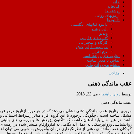
خانه
کتابخانه
نوشته ها
آزمونهای روانی
دانلودها
دانلود کتابهای انگلیسی
پاورپوینت
ویدئو
کتاب های فارسی
کارگاه و سخنرانی
موسیقی آرام بخش
نرم افزار
نظریه های روانشناسی
تماس با مدیر سایت
مشاوره و رواندرمانی
مقالات
عقب ماندگی ذهنی
توسط
روان راهنما
·
می 22, 2018
عقب ماندگی ذهنی
مروری برتاریخ عقب ماندگی ذهنی نشان می دهد که در هر دوره ازتاریخ درهر فرهن
مشکل ساخته است . چگونگی برخورد با این گروه افراد متاثرازشرایط اجتماعی و
باشد. در عین حال باید اذعان داشت که تاکنون پژوهش ها و بررسی های بالینی 
روانشناسی وروانپزشکی به عمل آید نگاهی به اماروارقام منتشر شده در زمینه 
کودکان عقب مانده ی ذهنی از نظرنگهداری درمان وآموزش به خوبی می توان اهم
که عقب ماندگی ذهنی علل متفاوتی دارد که می توان ناشی از عوامل محیطی ـ ر