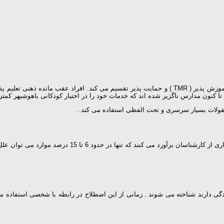
قولات بسیار سرسری و تحت الفظی استفاده می كند .
وارد می توان علل را مشخص كرد . میك میلان خاطر نشان كرد كه مجموعه عوامل علّی برای