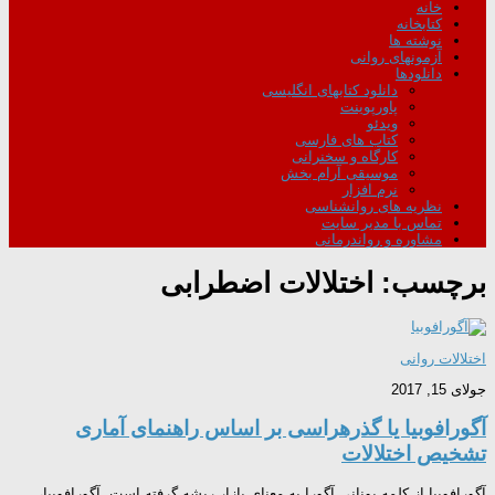
خانه
کتابخانه
نوشته ها
آزمونهای روانی
دانلودها
دانلود کتابهای انگلیسی
پاورپوینت
ویدئو
کتاب های فارسی
کارگاه و سخنرانی
موسیقی آرام بخش
نرم افزار
نظریه های روانشناسی
تماس با مدیر سایت
مشاوره و رواندرمانی
برچسب:
اختلالات اضطرابی
اختلالات روانی
جولای 15, 2017
آگورافوبیا یا گذرهراسی بر اساس راهنمای آماری
تشخیص اختلالات
آگورافوبیا از کلمه یونانی آگورا به معنای بازار ریشه گرفته است. آگورافوبیا،