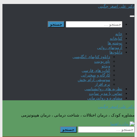
Skip
دکتر علی اصغر چگینی
to
content
جستجو
برای:
خانه
کتابخانه
نوشته ها
آزمونهای روانی
دانلودها
دانلود کتابهای انگلیسی
پاورپوینت
ویدئو
کتاب های فارسی
کارگاه و سخنرانی
موسیقی آرام بخش
نرم افزار
نظریه های روانشناسی
تماس با مدیر سایت
مشاوره و رواندرمانی
دکتر علی اصغر چگینی
مشاوره کودک ، درمان اختلالات ، شناخت درمانی ، درمان هیپنوتیزمی
جستجو
برای: