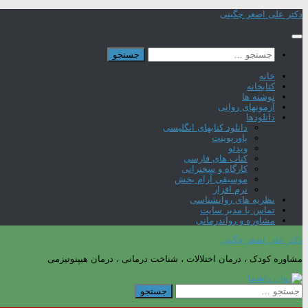
Skip
دکتر علی اصغر چگینی
to
content
جستجو
برای:
خانه
کتابخانه
نوشته ها
آزمونهای روانی
دانلودها
دانلود کتابهای انگلیسی
پاورپوینت
ویدئو
کتاب های فارسی
کارگاه و سخنرانی
موسیقی آرام بخش
نرم افزار
نظریه های روانشناسی
تماس با مدیر سایت
مشاوره و رواندرمانی
دکتر علی اصغر چگینی
مشاوره کودک ، درمان اختلالات ، شناخت درمانی ، درمان هیپنوتیزمی
جستجو
برای: