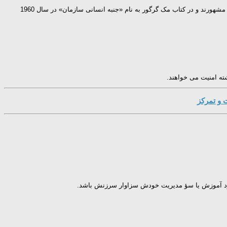
یک دیدگاه درباره طبیعت انسان در مواجهه با کار، در دو مجموعه متفاوت از مفروضات توسط داگلاس مک گرگور خلق شدند و توسعه یافتند که به نظریه X و نظریه Y مشهورند و در کتاب مک گرگور به نام «جنبه انسانی سازمان» در سال 1960
شته امنیت می خواهند.
و تمرکز