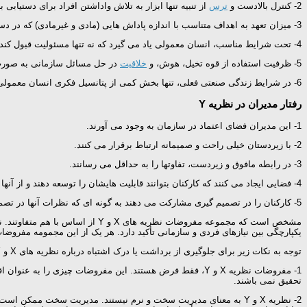
2- کنترل بالادست و
ترس
از تنبیه تنها ابزار به تلاش واداشتن افراد برای دستیا
3- میزان تعهد به اهداف متناسب با اندازه پاداش هایی (مادی و غیرمادی) که در دستیابی به آن اهداف ارائه می شود، افزایش می یابد.
4- تحت شرایط مناسب، انسان معمولی یاد می گیرد که نه تنها مسئولیت قبول کند بلکه خود به دنبال آن باشد.
5- ظرفیت استفاده از قوه تخیل، هوش، و
خلاقیت
در حل مسائل سازمانی به صورت 
6- در شرایط زندگی صنعتی فعلی، تنها بخش کمی از پتانسیل فکری انسان معمولی بکار گرفته می شود.
رفتار مدیران در نظریه Y
1- این مدیران فضای اعتماد در سازمان به وجود می آورند.
2- با زیردستان خیلی راحت و صمیمانه ارتباط برقرار می کنند.
3- در رابطه مافوق و زیردست، تفاوتها را به حداقل می رسانند.
4- فضایی ایجاد می کنند که کارکنان بتوانند قابلیت هایشان را توسعه دهند و از آنها استفاده کنند.
5- کارکنان را در تصمیم گیری مشارکت می دهند به گونه ای که نظرات آنها در تصمیم گیری نقش داشته باشند.
یکپارچگی بین نیازهای فردی و سازمانی تأکید دارد. هر یک از این مجمومه مفروضا
توجه به نکات زیر برای جلوگیری از برداشت یا درک اشتباه درباره نظریه های X و Y ضروری است:
1- مفروضات نظریه X و Y، فقط فرض هستند. این مفروضات چیزی 
تحقیق نمی باشند.