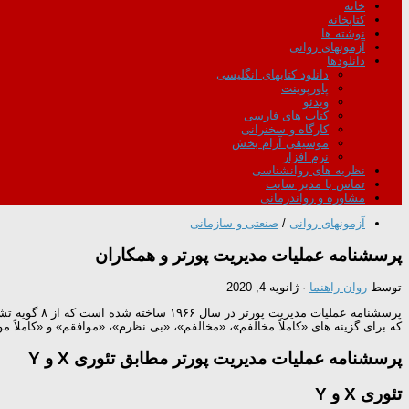
خانه
کتابخانه
نوشته ها
آزمونهای روانی
دانلودها
دانلود کتابهای انگلیسی
پاورپوینت
ویدئو
کتاب های فارسی
کارگاه و سخنرانی
موسیقی آرام بخش
نرم افزار
نظریه های روانشناسی
تماس با مدیر سایت
مشاوره و رواندرمانی
آزمونهای روانی
/
صنعتی و سازمانی
پرسشنامه عملیات مدیریت پورتر و همکاران
توسط
روان راهنما
·
ژانویه 4, 2020
پرسشنامه عملیات مدیریت پورتر در سال ۱۹۶۶ ساخته شده است که از ۸ گویه تشکیل شده است و به منظور بررسی تمایل فرد به اداره دیگران مطابق تئوری X و Y بکار می رود.نمره گذاری
که برای گزینه های «کاملاً مخالفم»، «مخالفم»، «بی نظرم»، «موافقم» و «کاملاً موافقم» به ترتیب امتیازات ۱،
پرسشنامه عملیات مدیریت پورتر مطابق تئوری X و Y
تئوری X و Y