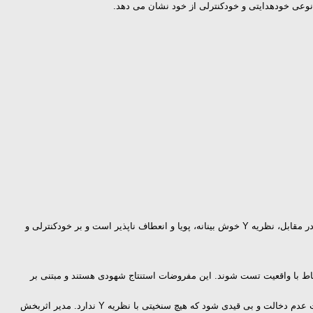
 نوعی خودهدایتی و خودکنترلی از خود نشان می دهد.
مشخص است که مجموعه مفروضات نظریه های X و Y از اساس با هم متفاوتند. نظریه X بدبینانه، خشک و سخت است. اعمال کنترل از بالادست به زیردست است. در مقابل، نظریه Y خوش بینانه، پویا و انعطاف ناپذیر است و بر خودکنترلی و
د در ارتباط با واقعیت تست شوند. این مفروضات استنتاج شهودی هستند و مبتنی بر
2- نظریه X و Y به معنای مدیریت سخت و نرم نیستند. مدیریت سخت ممکن است باعث به وجود آمدن مقاومت و مخالفت شوند. مدیریت نرم ممکن است به مدیریت عدم دخالت و بی قیدی شود که هیچ سنخیتی با نظریه Y ندارد. مدیر اثربخش