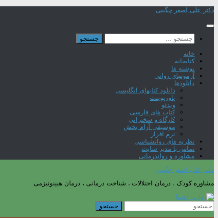
Skip
دکتر علی اصغر چگینی
to
content
جستجو
برای:
خانه
کتابخانه
نوشته ها
آزمونهای روانی
دانلودها
دانلود کتابهای انگلیسی
پاورپوینت
ویدئو
کتاب های فارسی
کارگاه و سخنرانی
موسیقی آرام بخش
نرم افزار
نظریه های روانشناسی
تماس با مدیر سایت
مشاوره و رواندرمانی
دکتر علی اصغر چگینی
مشاوره کودک ، درمان اختلالات ، شناخت درمانی ، درمان هیپنوتیزمی
جستجو
برای: