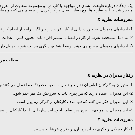
منتشر شدند. این نظریه ها نوع رفتار انسان در کار کردن را ترسیم می کنند و مبنا
مفروضات نظریه X
1- انسانهای معمولی به صورت ذاتی از کار نفرت دارند و اگر بتوانند از انجام کار خودداری می کنند.
2- به دلیل مشخصه نفرت از کار در انسان، بیشتر افراد باید مجبور، کنترل، هدایت و با تنبیه ترسانده شوند تا برای رسیدن به اهداف سازمانی تلاش کافی کنند.
3- انسانهای معمولی ترجیح می دهند توسط شخص دیگری هدایت شوند، تمایل دارند از قبول
مطلب مرتب
رفتار مدیران در نظریه X
1- مدیران به کارکنان اطمینان ندارند و نظارت شدید محدودکننده اعمال می کنند و یک فضای ترس از تنبیه به وجود می آورند.
2- این مدیران اعتقاد دارند که هر چیزی باید به سرزنش یک نفر ختم شود.
3- این مدیران فکر می کنند که تنها هدف کارکنان از کارکردن، پول است.
4- این مدیران در مواجهه با بروز هر اتفاق ناخوشایند سازمانی، ابتدا کارکنان را سرزنش می کنند بدون اینکه از خود بپرسند که آیا ممکن است سیستمها، سیاستها، نبود آموزش یا سؤ مدیریت خودش سزاوار سرزنش باشد.
مفروضات نظریه Y
1- کار فیزیکی و فکری به اندازه بازی و تفریح خوشایند هستند.