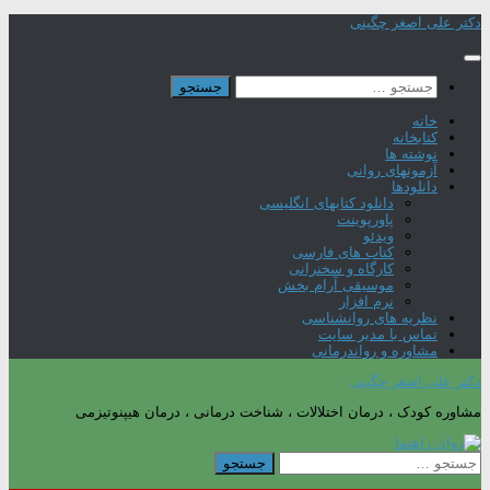
Skip
دکتر علی اصغر چگینی
to
content
جستجو
برای:
خانه
کتابخانه
نوشته ها
آزمونهای روانی
دانلودها
دانلود کتابهای انگلیسی
پاورپوینت
ویدئو
کتاب های فارسی
کارگاه و سخنرانی
موسیقی آرام بخش
نرم افزار
نظریه های روانشناسی
تماس با مدیر سایت
مشاوره و رواندرمانی
دکتر علی اصغر چگینی
مشاوره کودک ، درمان اختلالات ، شناخت درمانی ، درمان هیپنوتیزمی
جستجو
برای: