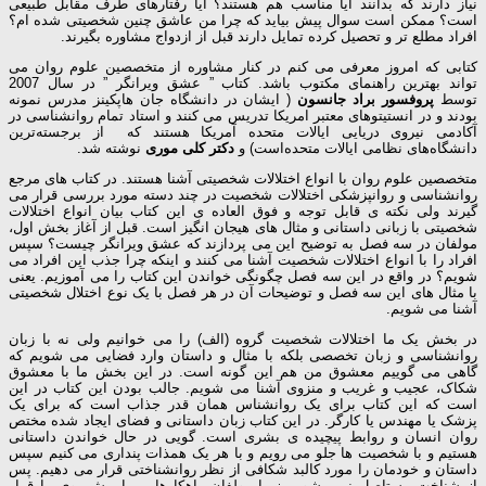
نیاز دارند که بدانند آیا مناسب هم هستند؟ آیا رفتارهای طرف مقابل طبیعی
است؟ ممکن است سوال پیش بیاید که چرا من عاشق چنین شخصیتی شده ام؟
افراد مطلع تر و تحصیل کرده تمایل دارند قبل از ازدواج مشاوره بگیرند.
کتابی که امروز معرفی می کنم در کنار مشاوره از متخصصین علوم روان می
تواند بهترین راهنمای مکتوب باشد. کتاب ” عشق ویرانگر ” در سال 2007
توسط
پروفسور براد جانسون
( ایشان در دانشگاه جان هاپکینز مدرس نمونه
بودند و در انستیتوهای معتبر امریکا تدریس می کنند و استاد تمام روانشناسی در
آکادمی نیروی دریایی ایالات متحده آمریکا هستند که از برجسته‌ترین
دانشگاه‌های نظامی ایالات متحده‌است) و
دکتر کلی موری
نوشته شد.
متخصصین علوم روان با انواع اختلالات شخصیتی آشنا هستند. در کتاب های مرجع
روانشناسی و روانپزشکی اختلالات شخصیت در چند دسته مورد بررسی قرار می
گیرند ولی نکته ی قابل توجه و فوق العاده ی این کتاب بیان انواع اختلالات
شخصیتی با زبانی داستانی و مثال های هیجان انگیز است. قبل از آغاز بخش اول،
مولفان در سه فصل به توضیح این می پردازند که عشق ویرانگر چیست؟ سپس
افراد را با انواع اختلالات شخصیت آشنا می کنند و اینکه چرا جذب این افراد می
شویم؟ در واقع در این سه فصل چگونگی خواندن این کتاب را می آموزیم. یعنی
با مثال های این سه فصل و توضیحات آن در هر فصل با یک نوع اختلال شخصیتی
آشنا می شویم.
در بخش یک ما اختلالات شخصیت گروه (الف) را می خوانیم ولی نه با زبان
روانشناسی و زبان تخصصی بلکه با مثال و داستان وارد فضایی می شویم که
گاهی می گوییم معشوق من هم این گونه است. در این بخش ما با معشوق
شکاک، عجیب و غریب و منزوی آشنا می شویم. جالب بودن این کتاب در این
است که این کتاب برای یک روانشناس همان قدر جذاب است که برای یک
پزشک یا مهندس یا کارگر. در این کتاب زبان داستانی و فضای ایجاد شده مختص
روان انسان و روابط پیچیده ی بشری است. گویی در حال خواندن داستانی
هستیم و با شخصیت ها جلو می رویم و با هر یک همذات پنداری می کنیم سپس
داستان و خودمان را مورد کالبد شکافی از نظر روانشناختی قرار می دهیم. پس
از شناخت مستاصل نمی شویم زیرا مولفان راهکارهایی را پیش روی ما قرار