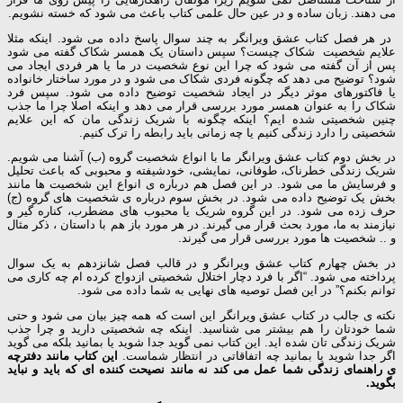
می دهند. زبان ساده و در عین حال علمی کتاب باعث می شود که خسته نشویم.
در هر فصل کتاب عشق ویرانگر به چند سوال پاسخ داده می شود. اینکه مثلا
علایم شخصیت شکاک چیست؟ سپس داستان یک همسر شکاک گفته می شود
پس از آن گفته می شود که چرا این نوع شخصیت در ما یا هر فردی ایجاد می
شود؟ توضیح می دهد که چگونه فردی شکاک می شود و در مورد ساختار خانواده
یا فاکتورهای موثر دیگر در ایجاد شخصیت توضیح داده می شود. سپس فرد
شکاک را به عنوان همسر مورد بررسی قرار می دهد و اینکه اصلا چرا ما جذب
چنین شخصیتی شده ایم؟ اینکه چگونه با شریک زندگی مان که این علایم
شخصیتی را دارد زندگی کنیم یا چه زمانی باید رابطه را ترک کنیم.
در بخش دوم کتاب عشق ویرانگر ما با انواع شخصیت گروه (ب) آشنا می شویم.
شریک زندگی خطرناک، طوفانی، نمایشی، خودشیفته و محبوبی که باعث تحلیل
و فرسایش ما می شود. در این فصل هم درباره ی انواع این شخصیت ها مانند
بخش یک توضیح داده می شود. در بخش سوم درباره ی شخصیت های گروه (ج)
حرف زده می شود. در این گروه شریک یا محبوب های مضطرب، کناره گیر و
نیازمند به ما، مورد بحث قرار می گیرند. در هر مورد باز هم با داستان ، ذکر مثال
و .. شخصیت ها مورد بررسی قرار می گیرند.
در بخش چهارم کتاب عشق ویرانگر و در قالب فصل شانزدهم به یک سوال
پرداخته می شود. “اگر با فرد دچار اختلال شخصیتی ازدواج کرده ام چه کاری می
توانم بکنم؟” در این فصل توصیه های نهایی به شما داده می شود.
نکته ی جالب در کتاب عشق ویرانگر این است که همه چیز بیان می شود و حتی
شما خودتان را هم بیشتر می شناسید. اینکه چه شخصیتی دارید و چرا جذب
شریک زندگی تان شده اید. این کتاب نمی گوید جدا شوید یا بمانید بلکه می گوید
اگر جدا شوید یا بمانید چه اتفاقاتی در انتظار شماست.
این کتاب مانند دفترچه
ی راهنمای زندگی شما عمل می کند نه مانند نصیحت کننده ای که باید و نباید
بگوید.