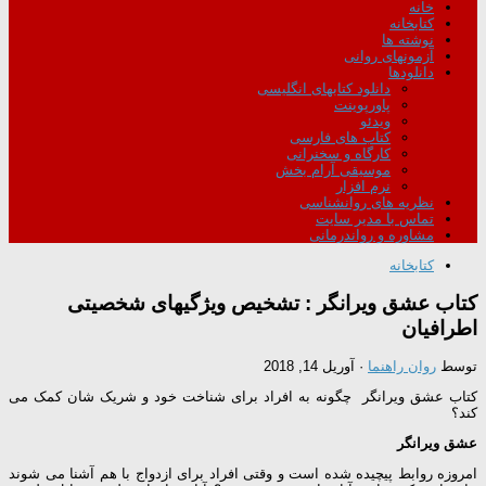
خانه
کتابخانه
نوشته ها
آزمونهای روانی
دانلودها
دانلود کتابهای انگلیسی
پاورپوینت
ویدئو
کتاب های فارسی
کارگاه و سخنرانی
موسیقی آرام بخش
نرم افزار
نظریه های روانشناسی
تماس با مدیر سایت
مشاوره و رواندرمانی
کتابخانه
کتاب عشق ویرانگر : تشخیص ویژگیهای شخصیتی
اطرافیان
توسط
روان راهنما
·
آوریل 14, 2018
کتاب عشق ویرانگر چگونه به افراد برای شناخت خود و شریک شان کمک می
کند؟
عشق ویرانگر
امروزه روابط پیچیده شده است و وقتی افراد برای ازدواج با هم آشنا می شوند