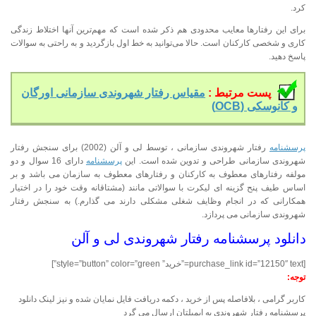
کرد.
برای این رفتارها معایب محدودی هم ذکر شده است که مهم‌ترین آنها اختلاط زندگی
کاری و شخصی کارکنان است. حالا می‌توانید به خط اول بازگردید و به راحتی به سوالات
پاسخ دهید.
پست مرتبط :
مقیاس رفتار شهروندی سازمانی اورگان
و کانوسکی (OCB)
پرسشنامه
رفتار شهروندی سازمانی ، توسط لی و آلن (2002) برای سنجش رفتار
شهروندی سازمانی طراحی و تدوین شده است. این
پرسشنامه
دارای 16 سوال و دو
مولفه رفتارهای معطوف به کارکنان و رفتارهای معطوف به سازمان می باشد و بر
اساس طیف پنح گزینه ای لیکرت با سوالاتی مانند (مشتاقانه وقت خود را در اختیار
همکارانی که در انجام وظایف شغلی مشکلی دارند می گذارم.) به سنجش رفتار
شهروندی سازمانی می پردازد.
دانلود پرسشنامه رفتار شهروندی لی و آلن
[purchase_link id=”12150″ text=”خرید” style=”button” color=”green”]
توجه:
کاربر گرامی ، بلافاصله پس از خرید ، دکمه دریافت فایل نمایان شده و نیز لینک دانلود
پرسشنامه رفتار شهروندی به ایمیلتان ارسال می گرد