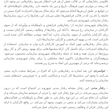
علاوه‌بر رفتارهایی که در قالب نقش از هر فرد انتظار می‌رود رفتارهایی نیز وجود دارد
که ریشه در مواردی چون فرهنگ، تاریخ و دین یک جامعه دارد. رفتارهای داوطلبانه‌ای که
در جوامع بر طبق ارزش‌ها انجام می‌شود که برای مثال می‌توان احترام به افراد مسن در
جامعه را نام برد که در قالب فرانقش‌ها تجلی می‌یابد. این رفتارها را در درون سازمان‌ها
رفتار سازمانی شهروندی می‌نامند.
رفتارهای شهروندی عبارتند از؛ رفتارهایی فرانقش و داوطلبانه و نوآورانه که از سوی
کارکنان در سازمان رخ می‌دهد. با آنکه این رفتارها از وظایف رسمی کارکنان نیست و
برای کارکنان پاداشی از سوی سازمان ندارد، اما آنچه موجب مطالعه آنان شده است
تاثیراتی است که بر بهبود اثربخشی و کارآیی سازمان‌ها دارد.
برای مثال رفتار‌هایی چون کمک به آموزش کارکنان تازه وارد به سازمان، استفاده از
زمان‌های استراحت برای تکمیل کار، ارائه پیشنهادهایی برای بهبود روش کار و کار روی
پروژه‌ها در منزل همه و همه از جمله رفتارهای شهروندی سازمانی محسوب می‌شود.
پژوهشگران و صاحبنظران تاکنون ابعاد مختلفی را برای رفتار شهروندی سازمانی
برشمرده‌اند که برخی از مهم‌ترین این ابعاد به شرح زیر هستند:
–
جوانمردی
: این بعد اشاره به رفتارهایی دارد که افراد در شرایط سخت دارند سعی
می‌کنند با وجود این سختی‌ها کار کرده و شکایتی نکنند و با خوش‌بینی جنبه‌های مثبت
سازمان را برجسته کنند.
–
رفتار مدنی
: این رفتار مشابه رفتار مدنی شهروند در اجتماع است که در درون
سازمان بروز می‌یابد. در این نوع رفتار فرد خود را جزئی از سیستم سازمان می‌داند و از
عملکرد آن دفاع می‌کند. در این نوع رفتار فرد به طور فعال و داوطلبانه در فعالیت‌های
سازمان مشارکت می‌کند و سعی در تقویت وجهه آن می‌کند. در واقع کارکنان با ارائه
این رفتار، فراتر از وظایف رسمی خود در سازمان عمل می‌کنند.