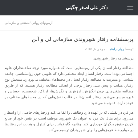
دکتر علی اصغر چگینی
Skip to content
آزمونهای روانی
/
صنعتی و سازمانی
پرسشنامه رفتار شهروندی سازمانی لی و آلن
توسط
روان راهنما
·
جولای 6, 2018
پرسشنامه رفتار شهروندی
مطالعه رفتار انسان یکی از زمینه‌هایی است که همواره مورد توجه صاحبنظران علوم
اجتماعی بوده است. رفتار انسان ابعاد مختلفی دارد که علومی چون روانشناسی، جامعه
شناسی و مدیریت به مطالعه رفتار انسان در محیط‌های مختلف می‌پردازد. سنجش نوع
رفتار، هدایت و پیش بینی رفتار برخی از اهداف مطالعه رفتار هستند که از طریق
مطالعه متغیرهایی چون انگیزش، ارزش‌ها و نگرش‌ها، ادراک، شخصیت، احساس و
غیره میسر می‌شود. رفتار انسان‌ها در قالب نقش‌هایی که در محیط‌های مختلف بر
عهده دارند، قانونمند می‌شود.
هر فرد در نقشی که بر عهده دارد وظایفی را ایفا می‌کند و رفتارهای خاصی از او انتظار
می‌رود. برای مثال یک فرد به عنوان یک شهروند موظف است در نقش خود از ضایع
کردن حقوق دیگران خودداری کند. چنانچه گاه قوانین برای کنترل و هدایت این رفتارها
در جوامع خط قرمزهایی را برای شهروندان ترسیم می‌کند.