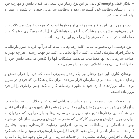
–
ابتکار عمل و توسعه توانایی
: در این نوع رفتار فرد سعی می‌کند تا دانش و مهارت خود
را در راستای وظایف خود گسترش دهد و وظایف سازمانی خود را با شیوه‌ای بهتر و
نوآورانه عرضه کند.
–
ادب و مهربان
ی: این متغیر مجموعه‌ای از رفتارها است که موجب کاهش مشکلات بین
افراد می‌شود. مشورت و مشارکت با افراد و هماهنگی قبل از تصمیم‌گیری و عملکرد از
جمله اقداماتی است که می‌توان آن را جزو این رفتارها دانست.
–
نوع دوستی
: این مجموعه شامل کلیه رفتارهایی است که در آنها فرد به طور داوطلبانه
به دیگر افراد سازمان کمک می‌کند، با آنها تعامل می‌کند، در جهت رسیدن هر چه بهتر به
اهداف سازمانی به آنها مساعدت می‌دهد، مشکلات آنها را کاهش می‌دهد، دانش خود را
به آنها انتقال می‌دهد یا اختلاف بین آنها را رفع می‌کند.
–
وجدان کاری
: این نوع رفتار نیز یک رفتار بصیرتی است که فرد را فرای نقش و
وظایف تعریف شده برای سازمان قرار می‌دهد. برای مثال هنگامی که فردی در منزل
برای اتمام پروژه‌های کاری خود به طور داوطلبانه کار می‌کند چنین رفتاری را از خود
بروز داده است.
– اما آنچه که بیش از همه حائز اهمیت است مزایایی است که از خلال این رفتارها نصیب
سازمان می‌شود. بررسی پژوهش‌های مختلف در زمینه رفتار شهروندی سازمانی نشان
می‌دهد که این رفتارها نتایج مثبت زیر را در سازمان‌ها به بار می‌آورد که می‌توان به
مواردی چون افزایش بهره‌وری کارکنان که منجر به افزایش بهره‌وری سازمان می‌شود،
بهبود هماهنگی و ارتباطات سازمانی، افزایش رضایت کارمندان، بهبود وفاداری
کارمندان به سازمان و افزایش تعهد کاری، افزایش بازارمحوری، بهبود و ثبات عملکرد
سازمان، افزایش رضایت مشتریان از خدمات سازمان و افزایش وجهه سازمان اشاره