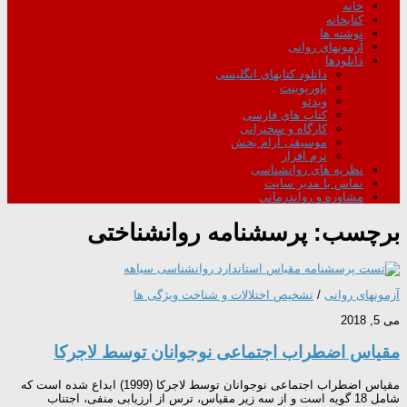
خانه
کتابخانه
نوشته ها
آزمونهای روانی
دانلودها
دانلود کتابهای انگلیسی
پاورپوینت
ویدئو
کتاب های فارسی
کارگاه و سخنرانی
موسیقی آرام بخش
نرم افزار
نظریه های روانشناسی
تماس با مدیر سایت
مشاوره و رواندرمانی
برچسب:
پرسشنامه روانشناختی
آزمونهای روانی
/
تشخیص اختلالات و شناخت ویژگی ها
می 5, 2018
مقياس اضطراب اجتماعی نوجوانان توسط لاجركا
مقياس اضطراب اجتماعی نوجوانان توسط لاجركا (1999) ابداع شده است که
شامل 18 گويه است و از سه زير مقياس، ترس از ارزيابی منفی، اجتناب