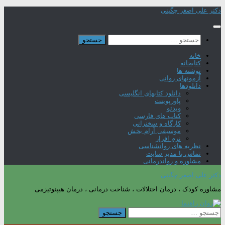
Skip
دکتر علی اصغر چگینی
to
content
جستجو
برای:
خانه
کتابخانه
نوشته ها
آزمونهای روانی
دانلودها
دانلود کتابهای انگلیسی
پاورپوینت
ویدئو
کتاب های فارسی
کارگاه و سخنرانی
موسیقی آرام بخش
نرم افزار
نظریه های روانشناسی
تماس با مدیر سایت
مشاوره و رواندرمانی
دکتر علی اصغر چگینی
مشاوره کودک ، درمان اختلالات ، شناخت درمانی ، درمان هیپنوتیزمی
جستجو
برای: