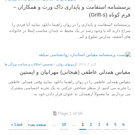
پرسشنامه استقامت و پایداری داک ورث و همکاران –
فرم کوتاه (Grift-s)
پرسشنامه استقامت و پایداری را در روان راهنما دانلود نمایید آیا فردی را
سراغ دارید که با وجود رشد در یک محیط نه چندان مناسب (مثلا در خانواده
های آشفته، مدارس شلوغ و کم...
اکتبر 2, 2019
آزمونهای روانی
/
تشخیص اختلالات و شناخت ویژگی ها
مقیاس همدلی عاطفی (هیجانی) مهرابیان و اپستین
مقیاس همدلی عاطفی را در روان راهنما دانلود نمایید وقتی همدلی عاطفی
را تجربه می کنیم، از منظر شناختی حرکتی به یک تجربه احساسی مشترک
می پردازیم. ما معمولاً ازهمدلی به عنوان قرار دادن خود به...
Page 1 of 16
6
5
4
3
2
1
...
10
...
صفحه بعد»
Last »