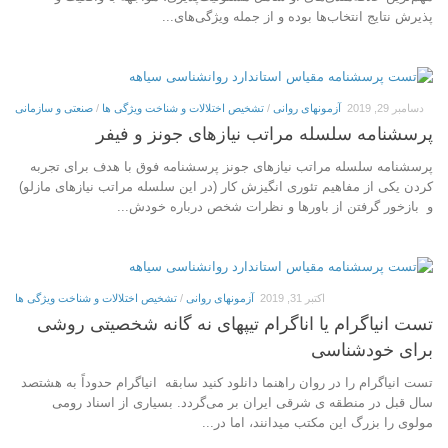
پذیرش نتایج انتخاب‌ها بوده و از جمله ویژگی‌های...
دسامبر 29, 2019
آزمونهای روانی
/
تشخیص اختلالات و شناخت ویژگی ها
/
صنعتی و سازمانی
پرسشنامه سلسله مراتب نیازهای جونز و فیفر
پرسشنامه سلسله مراتب نیازهای جونز پرسشنامه فوق با هدف برای تجربه
کردن یکی از مفاهیم تئوری انگیزش کار (در این سلسله مراتب نیازهای مازلو)
و بازخور گرفتن از باورها و نظرات شخص درباره خودش...
اکتبر 31, 2019
آزمونهای روانی
/
تشخیص اختلالات و شناخت ویژگی ها
تست انیاگرام یا اناگرام تیپهای نه گانه شخصیتی روشی
برای خودشناسی
تست انیاگرام را در روان راهنما دانلود کنید سابقه‏ انیاگرام حدوداً به هشتصد
سال قبل در منطقه ی شرقی ایران بر می‌گردد. بسیاری از اسناد رومی
مولوی را بزرگ این مکتب می‏دانند، اما در...