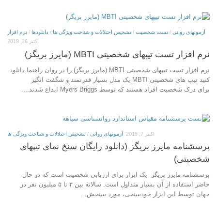
آزمونهای روانی
/
تست شخصیت
/
تشخیص اختلالات و شناخت ویژگی ها
/
دانلودها
/
نرم افزار
اکتبر 26, 2019
نرم افزار تست تیپهای شخصیتی MBTI (مایرز بریگز)
نرم افزار تست تیپهای شخصیتی MBTI (مایرز بریگز) را در روان راهنما دانلود
کنید تیپ های شخصیتی MBTI یک مدل بسیار قدرتمند و شگفت انگیز
برای درک شخصیت افراد هستند که توسط Myers Briggs ابداع شدند....
اکتبر 7, 2019
آزمونهای روانی
/
تشخیص اختلالات و شناخت ویژگی ها
پرسشنامه مایرز بریگز (دانلود رایگان سنخ نمای تیپهای
شخصیتی)
پرسشنامه مایرز بریگز یک ابزار برای ارزیابی شخصیت است که در حال
حاضر استفاده از آن بسیار متداول است. سالانه بین ۳ تا ۵ میلیون نفر در
جهان توسط این ابزار خودسنجی، مورد سنجش...