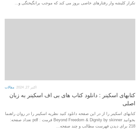
تكرار كليشه وار رفتارهاى خاصى بروز مى كند كه موجب برانگيختگى و...
اکتبر 27, 2024
مقالات
کتابهای اسکینر : دانلود کتاب های بی اف اسکینر به زبان
اصلی
کتابهای اسکینر را از در این صفحه دانلود کنید نظریه اسکینر را در روان راهنما
بخوانید Beyond Freedom & Dignity by skinner فرمت : pdf تعداد صفحه:
218 برای دیدن فهرست مطالب و چند صفحه...