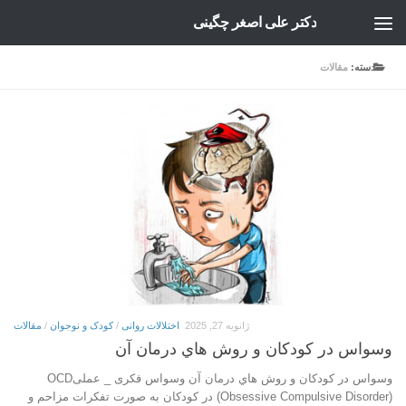
دکتر علی اصغر چگینی
Skip to content
دسته:
مقالات
ژانویه 27, 2025
اختلالات روانی
/
کودک و نوجوان
/
مقالات
وسواس در كودكان و روش هاي درمان آن
وسواس در كودكان و روش هاي درمان آن وسواس فكرى _ عملىOCD
(Obsessive Compulsive Disorder) در كودكان به صورت تفكرات مزاحم و