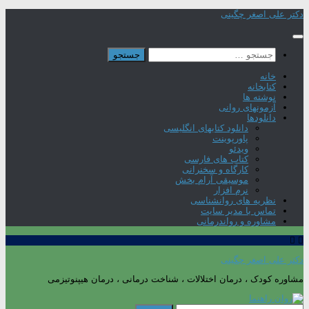
Skip
دکتر علی اصغر چگینی
to
content
جستجو
برای:
خانه
کتابخانه
نوشته ها
آزمونهای روانی
دانلودها
دانلود کتابهای انگلیسی
پاورپوینت
ویدئو
کتاب های فارسی
کارگاه و سخنرانی
موسیقی آرام بخش
نرم افزار
نظریه های روانشناسی
تماس با مدیر سایت
مشاوره و رواندرمانی
دکتر علی اصغر چگینی
مشاوره کودک ، درمان اختلالات ، شناخت درمانی ، درمان هیپنوتیزمی
جستجو