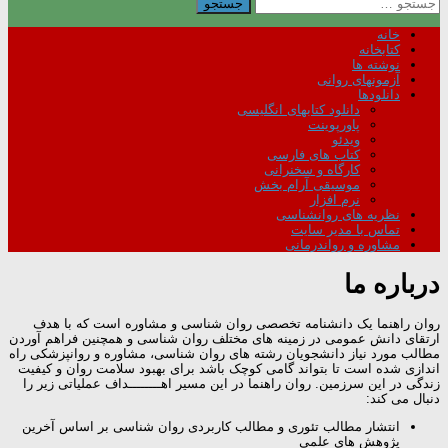
برای:
خانه
کتابخانه
نوشته ها
آزمونهای روانی
دانلودها
دانلود کتابهای انگلیسی
پاورپوینت
ویدئو
کتاب های فارسی
کارگاه و سخنرانی
موسیقی آرام بخش
نرم افزار
نظریه های روانشناسی
تماس با مدیر سایت
مشاوره و رواندرمانی
درباره ما
روان راهنما یک دانشنامه تخصصی روان شناسی و مشاوره است که با هدف
ارتقای دانش عمومی در زمینه های مختلف روان شناسی و همچنین فراهم آوردن
مطالب مورد نیاز دانشجویان رشته های روان شناسی، مشاوره و روانپزشکی راه
اندازی شده است تا بتواند گامی کوچک باشد برای بهبود سلامت روان و کیفیت
زندگی در این سرزمین. روان راهنما در این مسیر اهــــــــداف عملیاتی زیر را
دنبال می کند:
انتشار مطالب تئوری و مطالب کاربردی روان شناسی بر اساس آخرین
پژوهش های علمی