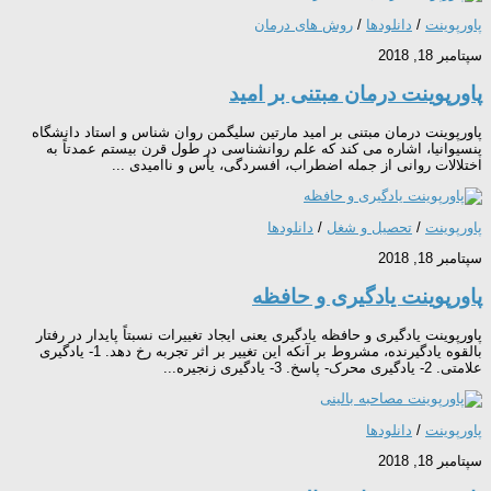
پاورپوینت
/
دانلودها
/
روش های درمان
سپتامبر 18, 2018
پاورپوینت درمان مبتنی بر امید
پاورپوینت درمان مبتنی بر امید مارتین سلیگمن روان شناس و استاد دانشگاه
پنسیوانیا، اشاره می کند که علم روانشناسی در طول قرن بیستم عمدتاً به
اختلالات روانی از جمله اضطراب، افسردگی، یأس و ناامیدی ...
پاورپوینت
/
تحصیل و شغل
/
دانلودها
سپتامبر 18, 2018
پاورپوینت يادگيری و حافظه
پاورپوینت يادگيری و حافظه یادگیری یعنی ایجاد تغییرات نسبتاً پایدار در رفتار
بالقوه یادگیرنده، مشروط بر آنکه این تغییر بر اثر تجربه رخ دهد. 1- یادگیری
علامتی. 2- یادگیری محرک- پاسخ. 3- یادگیری زنجیره...
پاورپوینت
/
دانلودها
سپتامبر 18, 2018