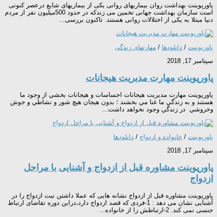
پاورپوینت بهداشت روان بیماریهای روانی یکی از بیماریهای شایع درعصر کنونی
است سازمان بهداشت جهانی تخمین می زندکه در حدود 500میلیون نفر از مردم
دنیا مبتلا به یکی از اختلالات روانی هستند. تاکنون بررسی...
پاورپوینت
/
دانلودها
/
مهارتهای زندگی
سپتامبر 17, 2018
پاورپوینت مهارت مديريت هيجانات
پاورپوینت مهارت مديريت هيجانات احساسات و هيجانات بخشي از وجود ما
هستند و به زندگي ما غنا مي بخشند ؛ بدون هيجان هيچ شور و نشاطي و جوش
وخروشي در زندگي وجود نخواهد داشت...
پاورپوینت
/
خانواده و ازدواج
/
دانلودها
سپتامبر 17, 2018
پاورپوینت مشاوره قبل از ازدواج و آشنایی با مراحل
ازدواج
پاورپوینت مشاوره قبل از ازدواج نشانه هایی که عملا داشتن نیت ازدواج را در
آشنایی نشان می دهد : 1-فردی که قصد ازدواج دارد،دراین دوره تقاضای ارتباط
جنسی نمی کند. 2-ارتباطش را از خانواده...