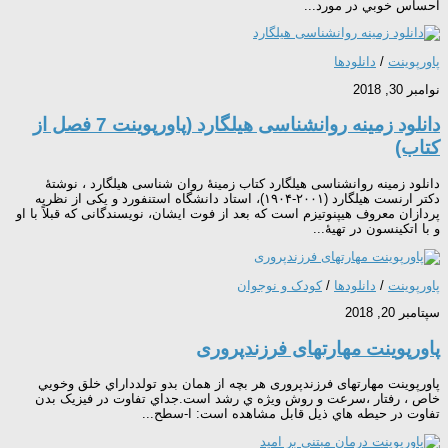
احساس خوبي در مورد...
پاورپوینت
/
دانلودها
نوامبر 30, 2018
دانلود زمینه روانشناسی هیلگارد (پاورپوینت 7 فصل از
کتاب)
دانلود زمینه روانشناسی هیلگارد کتاب زمینهٔ روان شناسی هیلگارد ، نوشتهٔ
دکتر ارنست هیلگارد (۲۰۰۱-۱۹۰۴)، استاد دانشگاه استنفورد و یکی از نظریه
پردازان معروف هیپنوتیزم است که بعد از فوت ایشان، نویسندگانی که قبلاً با او
و با اتکینسون در تهیهٔ...
پاورپوینت
/
دانلودها
/
کودک و نوجوان
سپتامبر 20, 2018
پاورپوینت مهارتهای فرزندپروری
پاورپوینت مهارتهای فرزندپروری هر بچه از همان بدو تولدداراي خلق وخويي
خاص ، رفتار ،سرعت و روش ويژه ي رشد است.جداي تفاوت در فيزيک بدن
تفاوت در حيطه هاي ذيل قابل مشاهده است: ا-سطح...