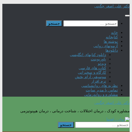
Skip
دکتر علی اصغر چگینی
to
content
جستجو
برای:
خانه
کتابخانه
نوشته ها
آزمونهای روانی
دانلودها
دانلود کتابهای انگلیسی
پاورپوینت
ویدئو
کتاب های فارسی
کارگاه و سخنرانی
موسیقی آرام بخش
نرم افزار
نظریه های روانشناسی
تماس با مدیر سایت
مشاوره و رواندرمانی
دکتر علی اصغر چگینی
مشاوره کودک ، درمان اختلالات ، شناخت درمانی ، درمان هیپنوتیزمی
جستجو
برای: