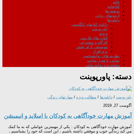
خانه
کتابخانه
نوشته ها
آزمونهای روانی
دانلودها
دانلود کتابهای انگلیسی
پاورپوینت
ویدئو
کتاب های فارسی
کارگاه و سخنرانی
موسیقی آرام بخش
نرم افزار
نظریه های روانشناسی
تماس با مدیر سایت
مشاوره و رواندرمانی
دسته:
پاورپوینت
پاورپوینت
/
دانلودها
/
مطالب ویژه
/
مهارتهای زندگی
آگوست 27, 2019
آموزش مهارت خودآگاهی به کودکان با اسلاید و انیمیشن
آموزش مهارت خودآگاهی به کودکان : يكي از مهمترين عواملي كه به ما كمك
مي كند زندگي خوب و موفقي داشته باشيم ، اين است كه خود را بشناسيم ،