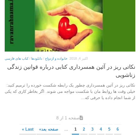
اکتبر 4, 2018
خانواده و ازدواج
/
دانلودها
/
کتاب های فارسی
نکاتی ریز در آئین ھمسرداری کتابی درباره قوانین زندگی
زناشویی
نکاتی ریز در آئین ھمسرداری چطور یک رابطه شکست خورده را ترمیم کنید:
خیلی وقت ھا روابط مان با شکست مواجه می شوند. اگر بخاطر کاری که یکی
از شما انجام داده یا حرفی که...
صفحه 1 از 8
6
5
4
3
2
1
...
صفحه بعد»
Last »