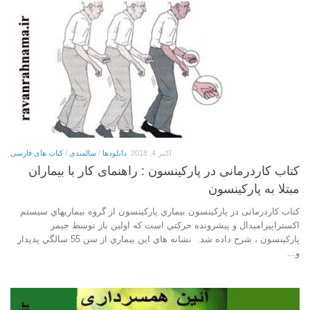
اکتبر 4, 2018
دانلودها
/
سالمندی
/
کتاب های فارسی
کتاب کاردرمانی در پارکینسون : راهنمای کار با بیماران
مبتلا به پارکینسون
کتاب کاردرمانی در پارکینسون بيماري پاركينسون از گروه بيماريهاي سيستم
اكستراپيراميدال و پيشرونده حركتي است كه اولين بار توسط جيمز
پاركينسون ، شرح داده شد. نشانه هاي اين بيماري از سن 55 سالگي پديدار
و...