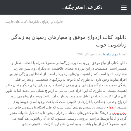
دکتر علی اصغر چگینی
Skip to content
خانواده و ازدواج
/
دانلودها
/
کتاب های فارسی
دانلود کتاب ازدواج موفق و معیارهای رسیدن به زندگی
زناشویی خوب
توسط
روان راهنما
·
سپتامبر 29, 2018
دانلود کتاب ازدواج موفق : ورود به دوره بزرگسالی معمولا همراه با انتخاب شغل و
همسر است. صمیمیت در این دوره به معنای علاقمندی به دیگران و داشتن تجارب
مشترک با آنها است که از اهمیت ویژهای برخوردار است. از لحاظ این ویژگی نیز بین
افراد تفاوت وجود دارد، به طوری که با توجه به ویژگیهای شخصیتی و تجارب قبلی
زندگی صمیمیت جایگاه ویژه ای برای برخی از افراد دارد و برای برخی دیگر چندان حائز
اهمیت نیست، به طوری که این افراد حتی تمایلی به ازدواج نشان نمی دهند. اما به طور
کلی برای اکثریت افراد در اوایل صمیمیت و نیاز به آن، باعث پیوند و ازدواج می شود.
ازدواج وحدتی اجتماعی یا قراردادی قانونی است که باعث بوجود آمدن خویشاوندی
میشود.
ازدواج
یا پیوند زناشویی پیوندی آیینی است که طی احکام یا رسومی خاص بین
زن
و
مرد
در فرهنگ ها و کشورهای مختلف برقرار میشود تا به تشکیل خانواده منجر
گردد و غالباً توسط مراسم عروسی رسمی میشود، که به آن زناشویی هم گفته می
شود. معمولاً عمل ازدواج باعث بوجود آمدن، هنجار یا الزامات قانونی میشود.