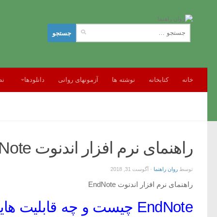
جستجو
برای:
خانه
کتابخانه
نوشته ها
آزمونهای روانی
دانلودها
نظ
راهنمای نرم افزار اندنوت EndNote
توسط
روان راهنما
·
آگوست 31, 2018
راهنمای نرم افزار اندنوت EndNote
EndNote چیست و چه قابلیت هایی دارد؟