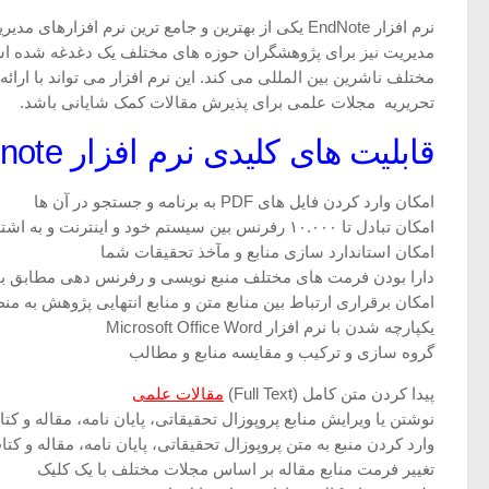
نرم افزار EndNote یکی از بهترین و جامع ترین نرم افزارهای مدیریتی اطلاعات و استنادها در روند
مختلف ناشرین بین المللی می کند. این نرم افزار می تواند با ارائه ی بیش از ۲۳۰۰ استاندارد نشر مقاله و انواع قالب های پذیر
تحریریه مجلات علمی برای پذیرش مقالات کمک شایانی باشد.
قابلیت های کلیدی نرم افزار Endnote
امکان وارد کردن فایل های PDF به برنامه و جستجو در آن ها
امکان تبادل تا ۱۰.۰۰۰ رفرنس بین سیستم خود و اینترنت و به اشتراک گذاری منابع
امکان استاندارد سازی منابع و مآخذ تحقیقات شما
دارا بودن فرمت های مختلف منبع نویسی و رفرنس دهی مطابق با ا
امکان برقراری ارتباط بین منابع متن و منابع انتهایی پژوهش به من
یکپارچه شدن با نرم افزار Microsoft Office Word
گروه سازی و ترکیب و مقایسه منابع و مطالب
پیدا کردن متن کامل (Full Text)
مقالات علمی
نوشتن یا ویرایش منابع پروپوزال تحقیقاتی، پایان نامه، مقاله و ک
وارد کردن منبع به متن پروپوزال تحقیقاتی، پایان نامه، مقاله و 
تغییر فرمت منابع مقاله بر اساس مجلات مختلف با یک کلیک