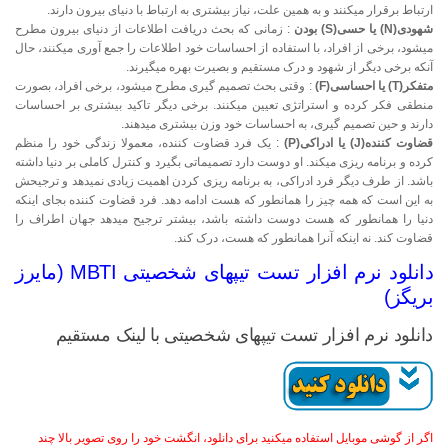
ارتباط برقرار میکنند و به همین علت، نیاز بیشتری به ارتباط با دنیای بیرون دارند.
شهودی(N) یا حسی(S) بودن
: زمانی که بحث دریافت اطلاعات از دنیای بیرون مطرح
میشود، برخی از افراد، با استفاده از احساسات خود اطلاعات را جمع آوری میکنند، حال
آنکه برخی دیگر از شهود و درک مستقیم و بصیرت بهره میگیرند.
متفکر(T) یا احساسی(F)
: وقتی بحث تصمیم گیری مطرح میشود، برخی افراد، بصورت
منطقی فکر کرده و استراتژی تعیین میکنند. برخی دیگر تاکید بیشتری بر احساسات
دارند و حین تصمیم گیری، به احساسات خود وزن بیشتری میدهند.
قضاوت کننده(J) یا ادراکی(P)
: یک فرد قضاوت کننده، معمولا زندگی خود را منظم
کرده و برنامه ریزی میکند. او دوست دارد تصمیماتی بگیرد و کنترل کاملی بر دنیا داشته
باشد. از طرف دیگر فرد ادراکی، به برنامه ریزی کردن اهمیت زیادی نمیدهد و ترجیحش
به این است که همه چیز را همانطور که هست ادامه دهد. فرد قضاوت کننده بجای اینکه
دنیا را همانطور که هست دوست داشته باشد، بیشتر ترجیح میدهد جهان اطراف را
قضاوت کند. نه اینکه آنرا همانطور که هست، درک کند.
دانلود نرم افزار تست تیپهای شخصیتی MBTI (مایرز
بریگز)
دانلود نرم افزار تست تیپهای شخصیتی با لینک مستقیم
اگر از گوشی موبایل استفاده میکنید برای دانلود، انگشت خود را روی تصویر بالا چند