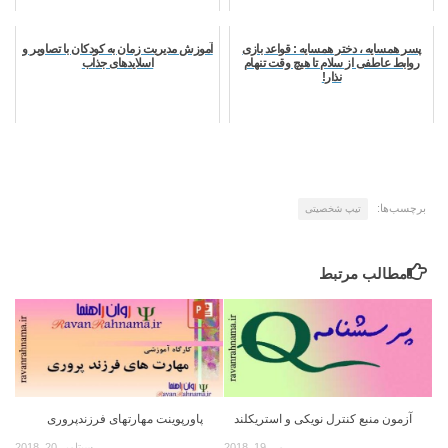
پسر همسایه ، دختر همسایه : قواعد بازی
آموزش مدیریت زمان به کودکان با تصاویر و
روابط عاطفی از سلام تا هیچ وقت تنهام
اسلایدهای جذاب
نذار!
برچسب‌ها:
تیپ شخصیتی
مطالب مرتبط
آزمون منبع کنترل نویکی و استریکلند
پاورپوینت مهارتهای فرزندپروری
می 19, 2018
سپتامبر 20, 2018