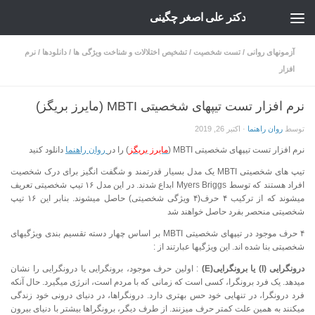
دکتر علی اصغر چگینی
Skip to content
آزمونهای روانی
/
تست شخصیت
/
تشخیص اختلالات و شناخت ویژگی ها
/
دانلودها
/
نرم
افزار
نرم افزار تست تیپهای شخصیتی MBTI (مایرز بریگز)
توسط
روان راهنما
·
اکتبر 26, 2019
نرم افزار تست تیپهای شخصیتی MBTI (
مایرز بریگز
) را در
روان راهنما
دانلود کنید
تیپ های شخصیتی MBTI یک مدل بسیار قدرتمند و شگفت انگیز برای درک شخصیت
افراد هستند که توسط Myers Briggs ابداع شدند. در این مدل ۱۶ تیپ شخصیتی تعریف
میشوند که از ترکیب ۴ حرف(۴ ویژگی شخصیتی) حاصل میشوند. بنابر این ۱۶ تیپ
شخصیتی منحصر بفرد حاصل خواهند شد
۴ حرف موجود در تیپهای شخصیتی MBTI بر اساس چهار دسته تقسیم بندی ویژگیهای
شخصیتی بنا شده اند. این ویژگیها عبارتند از :
درونگرایی (I) یا برونگرایی(E)
: اولین حرف موجود، برونگرایی یا درونگرایی را نشان
میدهد. یک فرد برونگرا، کسی است که زمانی که با مردم است، انرژی میگیرد. حال آنکه
فرد درونگرا، در تنهایی خود حس بهتری دارد. درونگراها، در دنیای درونی خود زندگی
میکنند به همین علت کمتر حرف میزنند. از طرف دیگر، برونگراها بیشتر با دنیای بیرون