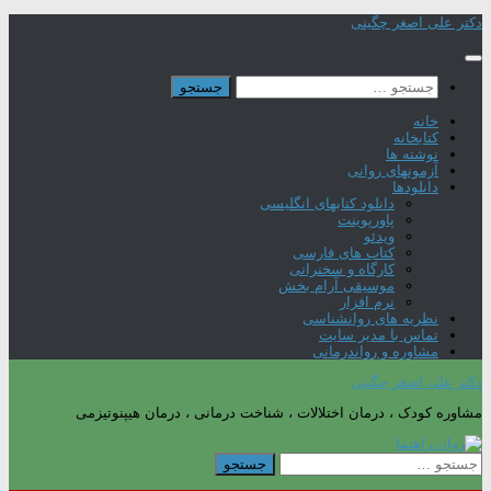
Skip
دکتر علی اصغر چگینی
to
content
جستجو
برای:
خانه
کتابخانه
نوشته ها
آزمونهای روانی
دانلودها
دانلود کتابهای انگلیسی
پاورپوینت
ویدئو
کتاب های فارسی
کارگاه و سخنرانی
موسیقی آرام بخش
نرم افزار
نظریه های روانشناسی
تماس با مدیر سایت
مشاوره و رواندرمانی
دکتر علی اصغر چگینی
مشاوره کودک ، درمان اختلالات ، شناخت درمانی ، درمان هیپنوتیزمی
جستجو
برای: