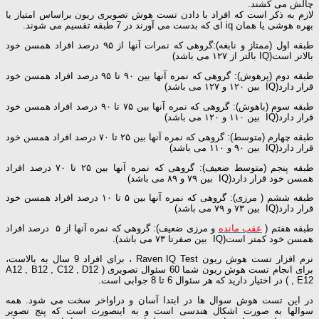
چالش می کشند.
لازم به ذکر است که افراد با دادن تست هوش تصویری ریون براساس امتیاز یا
بهره هوشی یا همان iq ای که بدست می آورند در 7 طبقه تقسیم می شوند.
طبقه اول (ممتاز و نابغه):گروهی که نمرات آنها از ۹۵ درصد افراد همسن خود
بالاتر است(IQ بالتر از ۱۲۷ می باشد)
طبقه دوم (پرهوش): گروهی که نمره آنها بین ۹۰ تا ۹۵ درصد افراد همسن خود
قرار دارد(IQ بین ۱۲۰ و ۱۲۷ می باشد)
طبقه سوم (باهوش): گروهی که نمره آنها بین ۷۵ تا ۹۰ درصد افراد همسن خود
قرار دارد(IQ بین ۱۱۰ و ۱۲۰ می باشد)
طبقه چهارم (متوسط): گروهی که نمره آنها بین ۲۵ تا ۷۰ درصد افراد همسن خود
قرار دارد(IQ بین ۹۰ و ۱۱۰ می باشد)
طبقه پنجم (متوسط ضعیف): گروهی که نمره آنها بین ۲۵ تا ۷۰ درصد افراد
همسن خود قرار دارد(IQ بین ۷۹ و ۸۹ می باشد)
طبقه ششم ( مرزی): گروهی که نمره آنها بین ۵ تا ۱۰ درصد افراد همسن خود
قرار دارد(IQ بین ۷۳ و ۷۹ می باشد)
طبقه هفتم (
عقب مانده
و مرزی ضعیف): گروهی که نمره آنها از ۵ درصد افراد
همسن خود کمتر است(IQ بین صفرتا ۷۳ می باشد).
نرم افزار تست هوش ریون Raven IQ Test ، برای افراد 9 سال به بالاست،
برای انجام تست هوش ریون شما 60 سئوال تصویری ( A12 , B12 , C12 , D12
, E12 ) در اختیار دارید که هر سئوال 6 تا 8 جوابی است.
در این تست هوش سوال ها در ابتدا آسان و دراواخر سخت می شود. همه
سوالها به صورت اشکال هندسی است و به اینصورت است که پنج تصویر