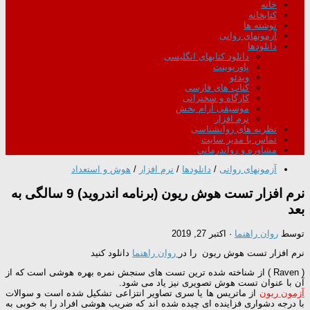
خانه
کتابخانه
نوشته ها
آزمونهای روانی
دانلودها
دانلود کتابهای انگلیسی
پاورپوینت
ویدئو
کتاب های فارسی
کارگاه و سخنرانی
موسیقی آرام بخش
نرم افزار
نظریه های روانشناسی
تماس با مدیر سایت
مشاوره و رواندرمانی
آزمونهای روانی
/
دانلودها
/
نرم افزار
/
هوش و استعداد
نرم افزار تست هوش ریون (برنامه اندروید) 9 سالگی به
بعد
توسط
روان راهنما
·
اکتبر 27, 2019
نرم افزار تست هوش ریون را در
روان راهنما
دانلود کنید
( Raven ) از شناخته شده ترین تست های سنجش نمره بهره هوشی است که از
آن با عنوان تست هوش تصویری نیز یاد می شود.
آزمون ریون
از ماتریس ها یا سری تصاویر انتزاعی تشکیل شده است و سوالات
با درجه دشواری فزاینده ای چیده شده اند که ضریب هوشی افراد را به خوبی به