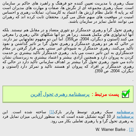
سبک رهبری یا مدیریت تعیین کننده جو فرهنگ و راهبرد های حاکم بر سازمان
است. سبک رهبری مجموعه ای از نگرش ها، صفات و مهارت های مدیران است
که بر پایه 4 عامل نظام ارزش ها، اعتماد به کارمندان، تمایلات رهبری و احساس
امنیت در موقعیت های مبهم شکل می گیرد. محققان ثابت کرده اند که رهبران
می توانند عامل تمایز در سازمان باشند.
رهبري تحول گرا و رهبري خدمتگزار دو تئوري متضاد و در مقابل هم نيستند. بلکه
آنها ايدئولوژي هاي مکمل هستند. زيرا هر دو آنها شکلهاي عالي رهبري را معرفي
مي کنند (استون و ديگران، 2004، ص359). اما اين دو مفهوم تفاوتهايي نيز دارند،
در حالي که هر دو رهبري خدمتگزار و رهبري تحول گرا بر تاثير گذاشتن و نفوذ
تاکيد مي‌کنند، رهبري خدمتگزار به شيوه‌‌اي غير سنتي يعني قرار گرفتن در مقام
خدمتگزاري به اين تاثير دست مي يابد. رهبري خدمتگزار تاکيد بيشتري بر خدمت
کردن به پيروان دارد و همچنين آزادي بيشتر و اعتماد بيشتري به زيردستان نشان
داده مي شود. رهبري تحول گرا بيشتر بر اهداف سازماني تاکيد دارد در حالي که
رهبري خدمتگزار بر افراد که پيروان او هستند تاکيد و تمرکز دارد (استون و
ديگران، 2004، ص 359).
.
پست مرتبط :
پرسشنامه رهبری تحول آفرین
پرسشنامه
سبک رهبری توسط وارنر بارک
[1]
ساخته شده است. این
پرسشنامه
از 10 گویه تشکیل شده است که به منظور ارزیابی میزان تمایل فرد
به رهبری تحول گرا و یا رهبری تعاملی بکار می رود.
. W. Warner Barke
[1]