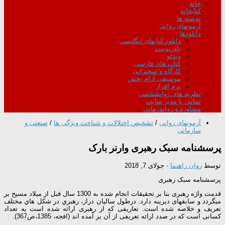
خانه
کتابخانه
نوشته ها
آزمونهای روانی
دانلودها
دانلود کتابهای انگلیسی
پاورپوینت
ویدئو
کتاب های فارسی
کارگاه و سخنرانی
موسیقی آرام بخش
نرم افزار
نظریه های روانشناسی
تماس با مدیر سایت
مشاوره و رواندرمانی
آزمونهای روانی
/
تشخیص اختلالات و شناخت ویژگی ها
/
صنعتی و
سازمانی
پرسشنامه سبک رهبری وارنر بارک
توسط
روان راهنما
·
جولای 7, 2018
پرسشنامه سبک رهبری
قدمت واژه رهبری بنا بر تحقیقات انجام شده به 1300 سال قبل از میلاد مسیح بر
می‏گردد و سابقه­ای دیرینه دارد. درطول ساليان دراز، رهبري در شكل هاي مختلف
تعريف و خلاصه شده است. تعاریفی که از رهبری ارائه شده است به تعداد
کسانی است که در صدد ارائه تعریفی از آن بر آمده اند (افجه، 1385،ص367).