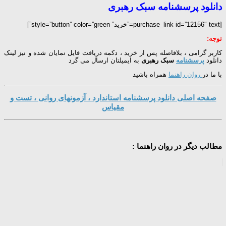
دانلود پرسشنامه سبک رهبری
[purchase_link id=”12156″ text=”خرید” style=”button” color=”green”]
توجه:
کاربر گرامی ، بلافاصله پس از خرید ، دکمه دریافت فایل نمایان شده و نیز لینک
دانلود
پرسشنامه
سبک رهبری
به ایمیلتان ارسال می گرد
با ما در
روان راهنما
همراه باشید
صفحه اصلی دانلود پرسشنامه استاندارد ، آزمونهای روانی ، تست و
مقیاس
مطالب دیگر در روان راهنما :