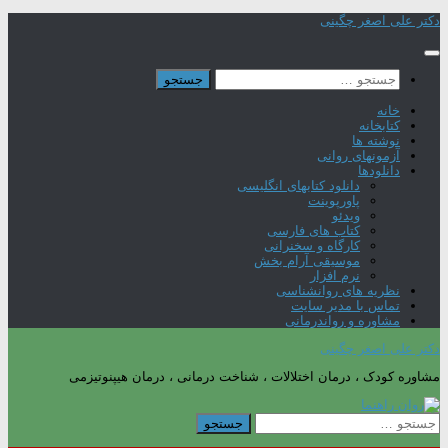
Skip
دکتر علی اصغر چگینی
to
content
جستجو
برای:
خانه
کتابخانه
نوشته ها
آزمونهای روانی
دانلودها
دانلود کتابهای انگلیسی
پاورپوینت
ویدئو
کتاب های فارسی
کارگاه و سخنرانی
موسیقی آرام بخش
نرم افزار
نظریه های روانشناسی
تماس با مدیر سایت
مشاوره و رواندرمانی
دکتر علی اصغر چگینی
مشاوره کودک ، درمان اختلالات ، شناخت درمانی ، درمان هیپنوتیزمی
جستجو
برای: