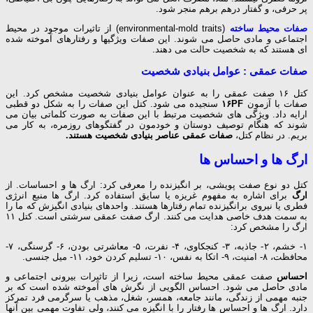
پر حرفی، و گفتار درهم برهم منجر شود.
صفات محیط ساخته
(environmental-mold traits) از تاثیرات موجود در محیط
اجتماعی و مادی حاصل می شوند. این صفات ویژگیها و رفتارهای آموخته شده
ای هستند که به شخصیت حالت می دهند.
صفات عمقی : عوامل بنیادی شخصیت
کتل ۱۶ صفت عمقی را به عنوان عوامل بنیادی شخصیت مشخص کرد. این
صفات با آزمون
۱۶PF
سنجیده می شود. کتل این صفات را به شکل دو قطبی
ارایه داد. ویژگی های شخصیت مرتبط با این صفات به صورت کلماتی بیان می
شوند که هنگام توصیف دوستان و خودمون در گفتگوهای روزمره، به کار می
بریم. در نظام کتل،
صفات عمقی عناصر بنیادی شخصیت هستند.
ارگ ها و احساس ها
کتل دو نوع صفت پویشی، بر انگیزنده را معرفی کرد: ارگ ها و احساسات. از
ارگ
برای اشاره به مفهوم غریزه یا سایق استفاده کرد. ارگ ها منبع انرژی
فطری یا نیروی برانگیزنده تمام رفتارها هستند. واحدهای بنیادی انگیزش که ما را
به سمت هدف خاصی هدایت می کنند. ارگ صفت عمقی سرشتی است. کتل ۱۱
ارگ را مشخص کرد:
۱- خشم، ۲- جاذبه، ۳- کنجکاوی، ۴- نفرت، ۵- معاشرتی بودن، ۶- گرسنگی، ۷-
محافظت، ۸- امنیت، ۹- اتکا به نفس، ۱۰- تسلیم کردن خود، ۱۱- میل جنسی.
احساس
صفت عمقی محیط ساخته است، زیرا از تاثیرات بیرونی اجتماعی و
مادی حاصل می شود. احساس الگویی از نگرش های آموخته شده است که بر
جنبه مهمی از زندگی، مانند جامعه، همسر، شغل، مذهب یا سرگرمی فرد تمرکز
دارد. ارگ ها و احساس ها رفتار را با انگیزه می کنند، ولی تفاوت مهمی بین آنها