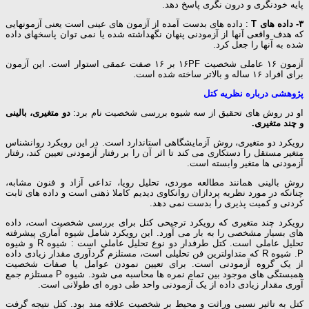
پایه خودنگری و درون نگری پاسخ دهد.
۳- داده های T
: داده های بدست آمده از آزمون های عینی است یعنی آزمونهایی
که هدف واقعی آنها از آزمودنی پنهان نگهداشته شده یا نمی توان پاسخهای داده
شده به آنها را جعل کرد.
آزمون ۱۶ عاملی شخصیت ۱۶PF بر ۱۶ صفت عمقی استوار است. این آزمون
برای افراد ۱۶ ساله و بالاتر ساخته شده است.
پژوهشی درباره نظریه کتل
او در روش های تحقیق از سه شیوه بررسی شخصیت نام برد:
دو متغیری، بالینی
و چند متغیری.
رویکرد دو متغیری، روش آزمایشگاهی استاندارد است. در این رویکرد روانشناس
متغیر مستقل را دستکاری می کند تا اثر آن را بر رفتار آزمودنی تعیین کند، رفتار
آزمودنی ها متغیر وابسته است.
روش بالینی همانند مطالعه موردی، تحلیل رویا، تداعی آزاد و فنون مشابه،
چنانکه در مورد نظریه پردازان روانکاوی دیدیم کاملا ذهنی است و داده های ثابت
کردنی و کمیت پذیری را بدست نمی دهد.
رویکرد چند متغیری که رویکرد ترجیحی کتل برای بررسی شخصیت است، داده
های بسیار مشخصی را به بار می آورد. این رویکرد شامل شیوه آماری پیشرفته
تحلیل عاملی است. کتل طرفدار دو نوع تحلیل عاملی است : شیوه R و شیوه
P. شیوه R که متداولترین فن تحلیلی است، مستلزم گردآوری مقدار زیادی داده
از یک گروه آزمودنی است. برای تعیین نمودن عوامل یا صفات شخصیت
همبستگی های موجود بین تمام نمره ها محاسبه می شود. شیوه P مستلزم جمع
آوری مقدار زیادی داده از یک آزمودنی واحد طی دوره ای طولانی است.
کتل به تاثیر نسبی وراثت و محیط بر شخصیت علاقه مند بود. کتل نتیجه گرفت