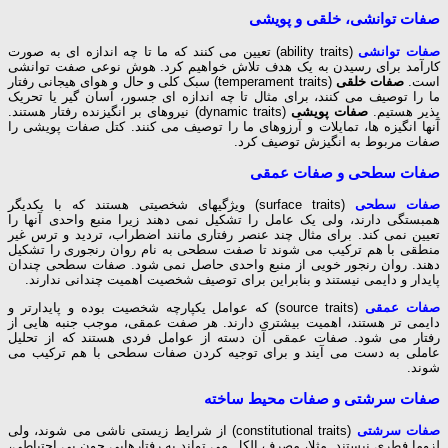
صفات توانشی، خلقی و پویشی
صفات توانشی
(ability traits) تعیین می کنند که ما تا چه اندازه ای به صورت
کارآمد برای رسیدن به یک هدف تلاش خواهیم کرد. هوش نوعی صفت توانشی
است.
صفات خلقی
(temperament traits) سبک کلی و حال و هوای هیجانی رفتار
ما را توصیف می کنند، برای مثال تا چه اندازه ای جسور، آسان گیر یا تحریک
پذیر هستیم.
صفات پویشی
(dynamic traits) نیروهای بر انگیزنده رفتار هستند.
آنها انگیزه ها، تمایلات و آرزوهای ما را توصیف می کنند. کتل صفات پویشی را
صفات مربوط به انگیزش توصیف کرد.
صفات سطحی و صفات عمقی
صفات سطحی
(surface traits) ویژگیهای شخصیتی هستند که با یکدیگر
همبستگی دارند، ولی یک عامل را تشکیل نمی دهند زیرا منبع واحدی آنها را
تعیین نمی کند. برای مثال چند عنصر رفتاری مانند اضطراب، تردید و ترس غیر
منطقی با هم ترکیب می شوند تا صفت سطحی به نام روان رنجوری را تشکیل
دهند. روان رنجور خویی از منبع واحدی حاصل نمی شود. صفات سطحی چندان
پایدار و دایمی نیستند و بنابراین برای توصیف شخصیت اهمیت چندانی ندارند.
صفات عمقی
(source traits) که عوامل یکپارچه شخصیت بوده و پایدارتر و
دایمی تر هستند، اهمیت بیشتری دارند. هر صفت عمقی، موجب جنبه هایی از
رفتار می شود. صفات عمقی آن دسته از عوامل فردی هستند که از تحلیل
عاملی به دست می آیند و برای توجیه کردن صفات سطحی با هم ترکیب می
شوند.
صفات سرشتی و صفات محیط ساخته
صفات سرشتی
(constitutional traits) از شرایط زیستی ناشی می شوند، ولی
لزوما فطری نیستند. مثلا، مصرف الکل می تواند به رفتارهایی چون بی احتیاطی،