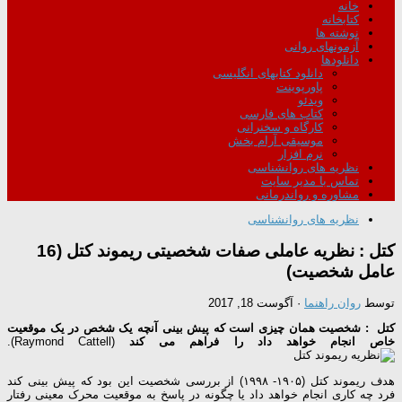
خانه
کتابخانه
نوشته ها
آزمونهای روانی
دانلودها
دانلود کتابهای انگلیسی
پاورپوینت
ویدئو
کتاب های فارسی
کارگاه و سخنرانی
موسیقی آرام بخش
نرم افزار
نظریه های روانشناسی
تماس با مدیر سایت
مشاوره و رواندرمانی
نظریه های روانشناسی
کتل : نظریه عاملی صفات شخصیتی ریموند کتل (16
عامل شخصیت)
توسط
روان راهنما
·
آگوست 18, 2017
کتل : شخصیت همان چیزی است که پیش‌ بینی آنچه یک شخص در یک موقعیت
خاص انجام خواهد داد را فراهم می کند
(Raymond Cattell).
هدف ریموند کتل (۱۹۰۵- ۱۹۹۸) از بررسی شخصیت این بود که پیش بینی کند
فرد چه کاری انجام خواهد داد یا چگونه در پاسخ به موقعیت محرک معینی رفتار