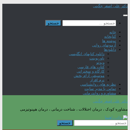
Skip
دکتر علی اصغر چگینی
to
content
جستجو
برای:
خانه
کتابخانه
نوشته ها
آزمونهای روانی
دانلودها
دانلود کتابهای انگلیسی
پاورپوینت
ویدئو
کتاب های فارسی
کارگاه و سخنرانی
موسیقی آرام بخش
نرم افزار
نظریه های روانشناسی
تماس با مدیر سایت
مشاوره و رواندرمانی
دکتر علی اصغر چگینی
مشاوره کودک ، درمان اختلالات ، شناخت درمانی ، درمان هیپنوتیزمی
جستجو
برای: