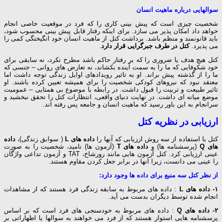
سوالهایی درباره ماهیت انسان
شخصیت چیزی است که پیش بینی کاری را که فرد در موقعیت خاصی انجام
خواهد داد امکان پذیر می سازد. برای اینکه رفتار قابل پیش بینی محسوب شود،
باید قانونمند و منظم باشد. برداشت کتل از ماهیت انسان خود انگیختگی کمی را
می پذیرد.
کتل در طرف جبرگرایی قرار دارد
.
کتل هیچ هدف یا ضروری را که بر رفتار حاکم باشد مطرح نکرد، نه سایقی برای
خود شکوفایی که ما را به سمت آینده بکشاند، نه تعارض های روانی – جنسی که
ما را از گذشته پیش براند. او به تاثیر رویدادهای اوایل زندگی توجه داشت اما
معتقد نبود که نیروهای کودکی شخصیت را برای همیشه تعیین کرده باشند. او
تاثیر طبیعت و تربیت را قبول داشت. در رابطه با موضوع بی همتایی – عمومیت
موضع میانه ای داشت. در نهایت دنیای واقعی، انتظارات کتل را تحقق نبخشید و
سرانجام به این باور رسید که ماهیت انسان و جامعه پس رفته اند.
ارزیابی در نظریه کتل
کتل با استفاده از سه روش ارزیابی که آنها را
داده های L
( سوابق زندگی)،
داده
های Q
(پرسشنامه ها) و
داده های T
(آزمون ها) نامید، شخصیت را به صورت
عینی ارزیابی کرد. کتل آزمون هایی مانند رورشاخ، TAT و آزمون تداعی واژگان
را عینی می دانست، زیرا آنها در برابر جعل کردن مقاوم هستند.
از نظر کتل سه منبع برای داده ها وجود دارد:
۱- داده های L
: داده های مربوط به سابقه زندگی فرد هستند که از مشاهدات
انجام شده توسط دیگران بدست می آید.
۲- داده های Q
: داده های مربوط به خودسنجی های فرد است که بر اساس
پرسشنامه هایی استوار هستند که از فرد می خواهند به سوالها یا اظهاراتی بر