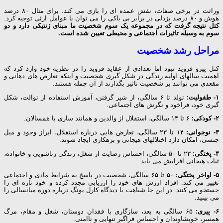
وراثت در برخی صفات، نقش عمده ای را بازی می کند. برای مثال ۸۰ درصد
هوش و ۸۰ درصد بزدلی در برابر بی باکی را می توان با عوامل ارثی توجیه کرد.
کتل نتیجه گرفت که در مجموعه یک سوم شخصیت ما مبنای ژنتیکی دارد و دو
سوم به وسیله تاثیرات اجتماعی و محیطی تعیین شده است.
مراحل رشد شخصیت
کتل پیرو فروید نبود اما تعدادی از عقاید فروید را در نظریه خود وارد کرد که
اهمیت سالهای اولیه زندگی در شکل گیری شخصیت و اینکه تعارض های دهانی و
مقعدی می توانند بر شخصیت تاثیر بگذارند از آن جمله هستند.
۱- طفولیت:
تولد تا ۶ سالگی، از شیر گرفتن، آموزش استفاده از توالت، شکل
گیری خود، فراخود و نگرش های اجتماعی.
۲- کودکی:
۶ تا ۱۴ سالگی، استقلال از والدین و همانند سازی با همسالان.
۳- نوجوانی:
۱۴ تا ۲۳ سالگی، تعارض هایی درباره استقلال، ابراز وجود و میل
جنسی، امکان دارد اختلالهای هیجانی و بزهکاری ایجاد شوند.
۴- پختگی:
۲۳ تا ۵۰ سالگی، احساس رضایت از شغل، زندگی زناشویی و خانواده،
ثبات هیجانی افزایش می یابد.
۵- اواخر پختگی:
۵۰ تا ۶۵ سالگی، شخصیت در پاسخ به شرایط مادی و اجتماعی
تغییر می کند. افراد ارزش های خود را ارزیابی مجدد کرده و خود تازه ای را
جستجو می کنند. در این جا شباهت با دیدگاه کارل یونگ درباره دوره میانسالی را
می بینید.
۶- پیری:
۶۵ سالگی به بعد، سازگاری با فقدان دوستان، شغل و مقام، مرگ
همسر، خویشاوندان و احساس فراگیر تنهایی و ناامنی.