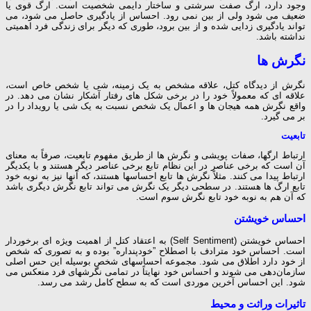
وجود دارد، ارگ صفت سرشتی و ساختار دایمی شخصیت است. ارگ قوی یا
ضعیف می شود ولی از بین نمی رود. احساس از یادگیری حاصل می شود، می
تواند یادگیری زدایی شده و از بین برود، طوری که دیگر برای زندگی فرد اهمیتی
نداشته باشد.
نگرش ها
نگرش از دیدگاه کتل، علاقه مشخص به یک زمینه، شی یا شخص خاص است،
علاقه ای که معمولاً خود را در برخی شکل های رفتار آشکار نشان می دهد. در
واقع نگرش همه هیجان ها و اعمال یک شخص نسبت به یک شی یا رویداد را در
بر می گیرد.
تابعیت
ارتباط ارگها، صفات پویشی و نگرش ها از طریق مفهوم تابعیت، صرفاً به معنای
آن است که برخی عناصر در این نظام تابع برخی عناصر دیگر هستند و با یکدیگر
ارتباط پیدا می کنند. مثلاً نگرش ها تابع احساسها هستند، که آنها نیز به نوبه‌ خود
تابع ارگ ها هستند. در سطحی دیگر یک نگرش می تواند تابع نگرش دیگری باشد
که آن هم به نوبه ‌خود تابع نگرش سوم است.
احساس خویشتن
احساس خویشتن (Self Sentiment) به اعتقاد کتل از اهمیت ویژه ای برخوردار
است. احساس خود مترادف با اصطلاح ”خودپنداره” بوده و به تصوری که شخص
از خود دارد اطلاق می شود. مجموعه احساسهای شخص بوسیله این حس اصلی
سازمان‌دهی می شوند و احساس خود نهایتاً در تمامی نگرشهای فرد منعکس می
شود. این احساس آخرین موردی است که به سطح کامل رشد می رسد.
تاثیرات وراثت و محیط