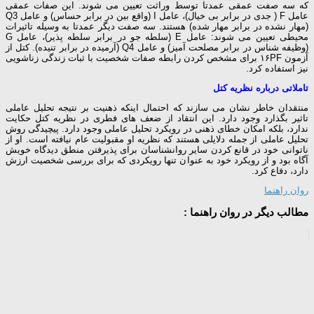
که سه صفت عمقی عمدتا توسط وراثت تعیین می شوند. این صفات عمقی
عامل F ( جدی در برابر بی خیال)، عامل I (واقع بین در برابر حساس) و عامل Q3
(مهار نشده در برابر مهار شده) هستند. سه صفت دیگر عمدتا به وسیله تاثیرات
محیطی تعیین می شوند: عامل E (سلطه جو در برابر سلطه پذیر)، عامل G
(وظیفه شناس در برابر مصلحت آمیز) و عامل Q4 (آرمیده در برابر تنیده). کتل از
آزمون ۱۶PF برای مشخص کردن رابطه صفات شخصیت با ثبات زندگی زناشویی
نیز استفاده کرد.
تاملاتی درباره نظریه کتل
منتقدان خاطر نشان می سازند که احتمال اینکه ذهنیت بر نتیجه تحلیل عاملی
تاثیر بگذارد وجود دارد. این انتقاد از ضعف های فطری در نظریه کتل حکایت
ندارد، بلکه امکان خطای ذهنی در رویکرد تحلیل عاملی وجود دارد. پیچیدگی روش
تحلیل عاملی از جمله دلایلی هستند که نظریه او مقبولیت عام نیافته است. او از
ناتوانی خود در قانع کردن سایر روانشناسان برای پذیرفتن منطق دیدگاه خویش
آگاه بود و از رویکرد خود به عنوان تنها رویکردی که برای بررسی شخصیت ارزش
دارد، دفاع کرد.
روان راهنما
مطالب دیگر در روان راهنما :