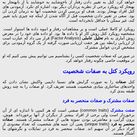
خواهد کرد. کتل به تغییر دادن رفتار از ناخوشایند به خوشایند یا از نابهنجار به
بهنجار که رویکرد برخی از نظریه پردازان دیگر بود، اشاره ای نکرد. آزمودنی های
کتل افراد بهنجار بودند. هدف او بررسی کردن شخصیت آنها نه درمان کردن آن
بود. سعی در تغییر دادن شخصیت قبل از آگاه شدن از اینکه چه چیزی باید تغییر
کند، غیر ممکن یا حداقل نابخردانه است.
رویکرد او کاملا عملی است و بر مشاهدات رفتار و انبوه داده ها استوار است.
مشخصه رویکرد کتل روش کار او با داده ها بود. او داده های خود را در معرض
روش آماری به نام
تحلیل عاملی
(Factor Analysis) قرار می داد که عبارت است
از ارزیابی رابطه بین هر جفت ارزیابی صورت گرفته از یک گروه آزمودنی برای
مشخص کردن عوامل مشترک.
در صورتی که صفات شخصیت کسی را بشناسیم می توانیم پیش بینی کنیم که او
در موقعیت خاصی چگونه رفتار خواهد کرد.
رویکرد کتل به صفات شخصیت
کتل
صفات
را به صورت گرایش های نسبتا دایمی واکنش نشان دادن که
واحدهای ساختاری بنیادی شخصیت هستند تعریف کرد. او صفات را به چند روش
طبقه بندی کرد.
صفات مشترک و صفات منحصر به فرد
صفت مشترک
(common traits) صفتی است که هر کسی تا اندازه ای از آن
برخوردار است ولی برخی از افراد بیشتر از دیگران از آنها برخورداند. هوش،
برون گرایی، و معاشرتی بودن نمونه هایی از صفات مشترک هستند.
صفات
منحصر به فرد
(unique traits) یعنی آن جنبه های شخصیت که تعداد معدودی از
افراد دیگر در آن سهیم اند. صفات منحصر به فرد در تمایلات و نگرشهای ما
آشکار هستند.