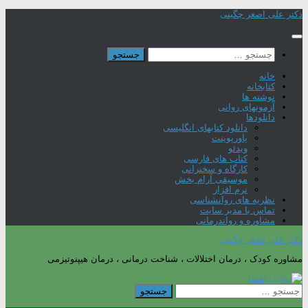
Skip
دکتر علی اصغر چگینی
to
content
جستجو
برای:
خانه
کتابخانه
نوشته ها
آزمونهای روانی
دانلودها
دانلود کتابهای انگلیسی
پاورپوینت
ویدئو
کتاب های فارسی
کارگاه و سخنرانی
موسیقی آرام بخش
نرم افزار
نظریه های روانشناسی
تماس با مدیر سایت
مشاوره و رواندرمانی
دکتر علی اصغر چگینی
مشاوره کودک ، درمان اختلالات ، شناخت درمانی ، درمان هیپنوتیزمی
جستجو
برای: