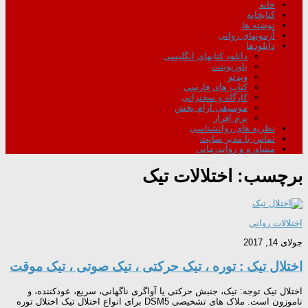
خانه
کتابخانه
نوشته ها
آزمونهای روانی
دانلودها
دانلود کتابهای انگلیسی
پاورپوینت
ویدئو
کتاب های فارسی
کارگاه و سخنرانی
موسیقی آرام بخش
نرم افزار
نظریه های روانشناسی
تماس با مدیر سایت
مشاوره و رواندرمانی
برچسب:
اختلالات تیک
اختلالات روانی
جولای 14, 2017
اختلال تیک : توره ، تیک حرکتی ، تیک صوتی ، تیک موقت
اختلال تیک توجه: تیک، جنبش حرکتی یا آواگری ناگهانی، سریع، عودکننده، و
ناموزون است. ملاک های تشخیصی DSM5 برای انواع اختلال تیک اختلال توره