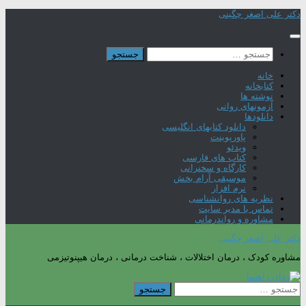
Skip
دکتر علی اصغر چگینی
to
content
جستجو
برای:
خانه
کتابخانه
نوشته ها
آزمونهای روانی
دانلودها
دانلود کتابهای انگلیسی
پاورپوینت
ویدئو
کتاب های فارسی
کارگاه و سخنرانی
موسیقی آرام بخش
نرم افزار
نظریه های روانشناسی
تماس با مدیر سایت
مشاوره و رواندرمانی
دکتر علی اصغر چگینی
مشاوره کودک ، درمان اختلالات ، شناخت درمانی ، درمان هیپنوتیزمی
جستجو
برای: