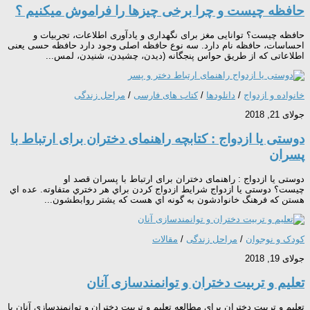
حافظه چیست و چرا برخی چیزها را فراموش میکنیم ؟
حافظه چیست؟ توانایی مغز برای نگهداری و یادآوری اطلاعات، تجربیات و
احساسات، حافظه نام دارد. سه نوع حافظه اصلی وجود دارد حافظه حسی یعنی
اطلاعاتی که از طریق حواس پنجگانه (دیدن، چشیدن، شنیدن، لمس...
خانواده و ازدواج
/
دانلودها
/
کتاب های فارسی
/
مراحل زندگی
جولای 21, 2018
دوستی یا ازدواج : کتابچه راهنمای دختران برای ارتباط با
پسران
دوستی یا ازدواج : راهنمای دختران برای ارتباط با پسران قصد او
چیست؟ دوستی یا ازدواج شرایط ازدواج کردن براي هر دختري متفاوته. عده اي
هستن که فرهنگ خانوادشون به گونه اي هست که یشتر روابطشون...
کودک و نوجوان
/
مراحل زندگی
/
مقالات
جولای 19, 2018
تعلیم و تربیت دختران و توانمندسازی آنان
تعلیم و تربیت دختران برای مطالعه تعلیم و تربیت دختران و توانمندسازی آنان با