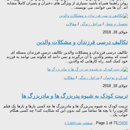
روان راهنما همراه باشید بسیاری از ویژگی های دختران و پسران کاملاً مشابه
اند. آن ها می خوانند، می نویسند،...
تحصیل و شغل
/
مراحل زندگی
/
مقالات
جولای 18, 2018
تکالیف درسی فرزندان و مشکلات والدین
تکالیف درسی فرزندان و مشکلات والدین تکالیف درسی فرزندان مسئله ای
است که بیشتر والدین با آن درگیرند و نمی دانند که چگونه می توانند به فرزند
خود کمک کنند. راه کارهایی که والدین...
کودک و نوجوان
/
مراحل زندگی
/
مقالات
جولای 18, 2018
تربیت کودک به شیوه پدربزرگ ها و مادربزرگ ها
تربیت کودک به شیوه پدربزرگ ها و مادربزرگ ها چه کسی بارها و بارها یک فیلم
کارتون را با بچه ها تماشا می کند بدون این که شکایت کند؟ چه کسی هنگام
خواب یک...
6
5
4
3
2
1
Page 1 of 7
...
صفحه بعد»
Last »