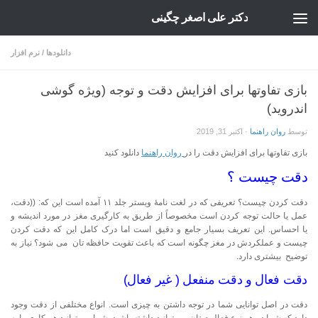
دکتر علی اصغر چگینی
Skip to content
دانلودها
/
نرم افزار
بازی تفاوتها برای افزایش دقت و توجه (ویژه گوشی
اندروید)
توسط
روان راهنما
·
اکتبر 31, 2019
بازی تفاوتها برای افزایش دقت را در
روان راهنما
دانلود کنید
دقت چیست ؟
دقت کردن چیست؟ تعریفی که در لغت نامۀ وبستر جلد ۱۱ آمده است این که: ((دقت،
عمل یا حالت توجه کردن است مخصوصاً از طریق به کارگیری مغز در مورد اندیشه و
یا احساس. این تعریف بسیار جامع و دقیق است اما درک کامل این که دقت کردن
چیست و عملکردش در مغز چگونه است که باعث تقویت حافظه تان می شود؟ نیاز به
توضیح بیشتری دارد.
دقت فعال و دقت منفعل ( غیر فعال)
دقت در اصل توانایی شما در توجه داشتن به چیزی است. انواع مختلفی از دقت وجود
دارد که شما در هر نوع فعالیت تان می توانید داشته باشید. شما می توانید هر کاری را به