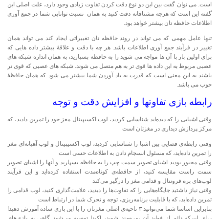
است. می توان گفت بین این دو نوع دقت کردن تفاوت زیادی وجود دارد، علت اصلی این
گفته این است که هرچه مشتاقانه دقت کنید به همان نسبت توانایی شما در جمع آوری
اطلاعات حافظه تان بیشتر خواهد بود.
تنها عامل مهمی که می تواند در روند حافظه تان تغییراتی ایجاد کند می تواند همان
تغییر در فرآیند جمع آوری اطلاعات باشد. هر چه با دقت و علاقۀ بیشتر داده هایی که
برای اولین بار با آن ها مواجه می شوید را به حافظه بسپارید، به همان اندازه شبکه های
عصبی مربوط به این داده ها قوی تر به هم متصل می شوند. شبکه های عصبی که قوی تر
باشند به این معنی است که قدرت به یاد آوردن شما بیشتر می شود که همان حافظۀ
خوب می باشد.
رابطه بازی تفاوتها و افزایش دقت و توجه
وقتی اشیایی را که دیده‌اید شناسایی کردید، لوب اکسیپیتال مغز خود را تمرین دادید، که
مرکز پردازش دیداری در مغزتان است
وقتی رابطه‌ی فضایی بین اشیا را شناسایی کردید، لوب اکسیپیتال و لوب آهیانه‌ای مغز
را تمرین داده‌اید، که مسئول انسجام دادن به اطلاعات حسی است
وقتی مجبور بودید اشیای تصویر سمت چپ را به حافظه بسپارید و آنها را اشیای تصویر
سمت راست مقایسه کنید، از حافظه‌ی کوتاه‌مدت استفاده کرده‌اید و این فرآیند
لوب‌های پره فرونتال و قدامی مغز را درگیر می‌کند
وقتی نیاز داشتید جایگاه‌هایی را که تفاوت‌ها را دیدید، علامت‌گذاری کنید، لوب قدامی را
تمرین داده‌اید، که با قابلیت برنامه‌ریزی، توجه و تحرک شما در ارتباط است
بنابراین اساسا شما می‌توانید ۳ ناحیه‌ی اصلی مغزتان را با این بازی ساده آموزش دهید!
برای این‌که دائم از فواید آن بهره‌مند شوید، اکیدا توصیه می‌شود گاهی به بازی‌های