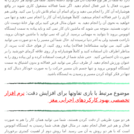
صورت فعال یا غیر فعال انجام دهید. اگر شما فعالانه مشغول کاری شوید در واقع
هوشیارانه آن کار را انجام می دهید و برای اتمام آن تمام تلاش تان را می کنید. وقتی هم
کاری را غیر فعالانه انجام میدهید، کاملاً هوشیارانه آن کار را انجام نمی دهید و تنها می
خواهید به نحوی آن را انجام دهید. به عنوان مثال فرض کنید برای نهار خانۀ دوست تان
دعوت هستید، متوجه می شوید که ماشین تان کار نمی کند و باید پیاده به سمت ایستگاه
اتوبوس بروید تا بتوانید به مهمانی برسید. از این که نمی توانید با ماشین خودتان بروید،
ناراحت هستید ولی به آخر دنیا نرسیده اید. حال شما این مسیر را به دو صورت می توانید
طی کنید. می توانید مشتاقانه( فعالانه) پیاده روی کنید، از هوای خنک لذت ببرید، از
مناظر اطراف تان استفاده کنید و کاملاً هوشیارانه و از روی علاقه گرمای خورشید را بر
صورت تان احساس کنید. حتی شاید شما از فرصت استفاده کرده و این پیاده روی را به
عنوان ورزش انجام دهید. از طرف دیگر می توانید غیر فعالانه و بدون اشتیاق به سمت
ایستگاه اتوبوس بروید و تنها جسم تان مسیر حرکت را به صورت خودکار دنبال کند و
تنها در فکر کوتاه کردن مسیر و رسیدن به ایستگاه باشید.
موضوع مرتبط با بازی تفاوتها برای افزایش دقت:
نرم افزار
تخصصی بهبود کارکردهای اجرایی مغز
هر دو مورد طریقی از دقت کردن هستند، شما می توانید همان کار را هم به صورت
فعال و هم غیر فعال انجام دهید. در مثال فوق هدف شما رسیدن به ایستگاه اتوبوس
است که با هر دو روش به آن می رسید. اما روش دوم از اهمیت کمتری برخوردار