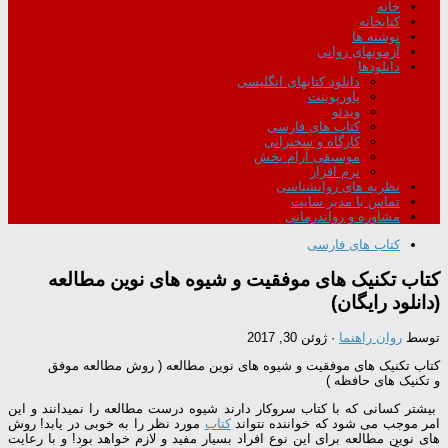
خانه
کتابخانه
نوشته ها
آزمونهای روانی
دانلودها
دانلود کتابهای انگلیسی
پاورپوینت
ویدئو
کتاب های فارسی
کارگاه و سخنرانی
موسیقی آرام بخش
نرم افزار
نظریه های روانشناسی
تماس با مدیر سایت
مشاوره و رواندرمانی
کتاب های فارسی
کتاب تکنیک های موفقیت و شیوه های نوین مطالعه
(دانلود رایگان)
توسط
روان راهنما
·
ژوئن 30, 2017
کتاب تکنیک های موفقیت و شیوه های نوین مطالعه ( روش مطالعه موفق
و تکنیک های حافظه )
بیشتر کسانی که با کتاب سروکار دارند شیوه درست مطالعه را نمیدانند و این
امر موجب می شود که خواننده نتواند
کتاب
مورد نظر را به خوبی در یابد! روش
های نوین مطالعه برای این نوع افراد بسیار مفید و لازم خواهد بود! و با رعایت