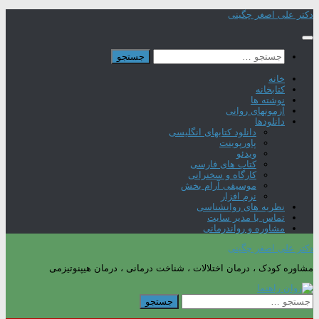
Skip
دکتر علی اصغر چگینی
to
content
جستجو
برای:
خانه
کتابخانه
نوشته ها
آزمونهای روانی
دانلودها
دانلود کتابهای انگلیسی
پاورپوینت
ویدئو
کتاب های فارسی
کارگاه و سخنرانی
موسیقی آرام بخش
نرم افزار
نظریه های روانشناسی
تماس با مدیر سایت
مشاوره و رواندرمانی
دکتر علی اصغر چگینی
مشاوره کودک ، درمان اختلالات ، شناخت درمانی ، درمان هیپنوتیزمی
جستجو
برای: