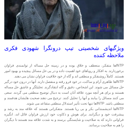
ویژگیهای شخصیتی تیپ درونگرا شهودی فکری
ملاحظه کننده
INTPها متفكر، منعطف و خلاق بوده و در زمینه حل مساله از توانمندی فراوان
برخوردارند. به افكار و رویاهای خود اهمیت داده و در پی حل مسائل پیچیده و بهبود امور
هستند. کاملاً روشنفکر و منطقی اند و گاه از خود خلاقیت فراوان نشان می دهند.
INTPها ظاهری آرام و ساكت، در خود فرو رفته و منفصل دارند. آنها در درون خود درگیر
حل مسائل می شوند. این اشخاص، دقیق و گاه انتقادگرند. تحلیلگر و عاشق حل مساله
هستند و برای هر آنچه مورد علاقه آنان است به دنبال توضیح منطقی می گردند. سعی
می کنند مسائل را بیابند و آنها را تحلیل کنند. ترجیح می دهند صحبت هایشان هدفمند و
منطقی باشد. INTPها تنها تحت تأثیر استدلال منطقی متقاعد می شوند.
INTPها اندیشمندانی بکر و بی ریا هستند. متفكرانی هستند كه علاقه مند به رشد و
پیشرفت خود و دیگرانند. برای هوش و ذکاوت خود ارزش فراوان قائل اند، انگیزه
فراوانی دارند که به صلاحیت و شایستگی برسند و به شدت علاقه مند هستند تا دیگران
را هم به صلاحیت برسانند.