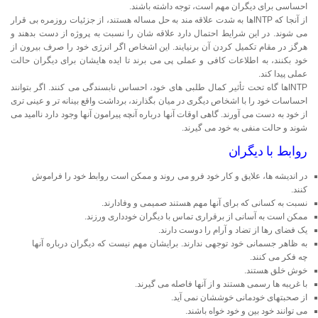
احساسی برای دیگران مهم است، توجه داشته باشند.
از آنجا که INTPها به شدت علاقه مند به حل مساله هستند، از جزئیات روزمره بی قرار
می شوند. در این شرایط احتمال دارد علاقه شان را نسبت به پروژه از دست بدهند و
هرگز در مقام تکمیل کردن آن برنیایند. این اشخاص اگر انرژی خود را صرف بیرون از
خود بکنند، به اطلاعات کافی و عملی پی می برند تا ایده هایشان برای دیگران حالت
عملی پیدا کند.
INTPها گاه تحت تأثیر کمال طلبی های خود، احساس نابسندگی می کنند. اگر بتوانند
احساسات خود را با اشخاص دیگری در میان بگذارند، برداشت واقع بینانه تر و عینی تری
از خود به دست می آورند. گاهی اوقات آنها درباره آنچه پیرامون آنها وجود دارد ناامید می
شوند و حالت منفی به خود می گیرند.
روابط با دیگران
در اندیشه ها، علایق و کار خود فرو می روند و ممکن است روابط خود را فراموش
کنند.
نسبت به کسانی که برای آنها مهم هستند صمیمی و وفادارند.
ممکن است به آسانی از برقراری تماس با دیگران خودداری ورزند.
یک فضای رها از تضاد و آرام را دوست دارند.
به ظاهر جسمانی خود توجهی ندارند. برایشان مهم نیست که دیگران درباره آنها
چه فکر می کنند.
خوش خلق هستند.
با غریبه ها رسمی هستند و از آنها فاصله می گیرند.
از صحبتهای خودمانی خوششان نمی آید.
می توانند خود بین و خود خواه باشند.