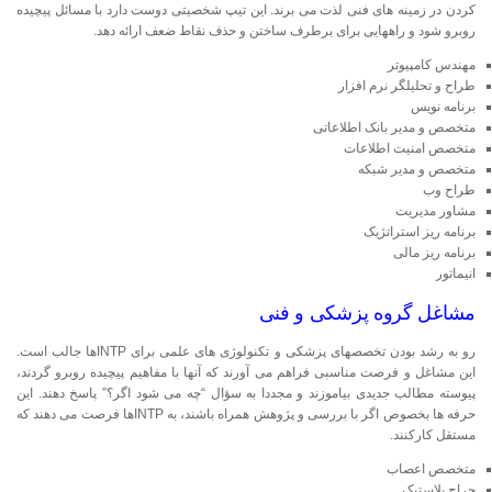
کردن در زمینه های فنی لذت می برند. این تیپ شخصیتی دوست دارد با مسائل پیچیده
روبرو شود و راههایی برای برطرف ساختن و حذف نقاط ضعف ارائه دهد.
مهندس کامپیوتر
طراح و تحلیلگر نرم افزار
برنامه نویس
متخصص و مدیر بانک اطلاعاتی
متخصص امنیت اطلاعات
متخصص و مدیر شبکه
طراح وب
مشاور مدیریت
برنامه ریز استراتژیک
برنامه ریز مالی
انیماتور
مشاغل گروه پزشکی و فنی
رو به رشد بودن تخصصهای پزشکی و تکنولوژی های علمی برای INTPها جالب است.
این مشاغل و فرصت مناسبی فراهم می آورند که آنها با مفاهیم پیچیده روبرو گردند،
پیوسته مطالب جدیدی بیاموزند و مجددا به سؤال “چه می شود اگر؟” پاسخ دهند. این
حرفه ها بخصوص اگر با بررسی و پژوهش همراه باشند، به INTPها فرصت می دهند که
مستقل کارکنند.
متخصص اعصاب
جراح پلاستیک