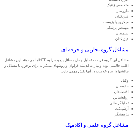
متخصص ژنتیک
داروساز
فیزیکدان
میکروبیولوژیست
مهندس پزشکی
شیمیدان
فیزیکدان
مشاغل گروه تجارتی و حرفه ای
مشاغل این گروه فرصت تحلیل و حل مسائل پیچیده را به INTPها می دهند. این مشاغل
اغلب چالشی بوده و نیاز به اندیشه فراوان و روشهای مبتکرانه برای برخورد با مسائل و
چالشها دارند و خلاقیت در آنها نقش مهمی دارد.
وکیل
حقوقدان
اقتصاددان
روانشناس
تحلیلگر مالی
آرشیتکت
پژوهشگر
مشاغل گروه علمی و آکادمیک