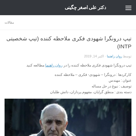
دکتر علی اصغر چگینی
Skip to content
مقالات
تیپ درونگرا شهودی فکری ملاحظه کننده (تیپ شخصیتی
INTP)
توسط
روان راهنما
·
اکتبر 14, 2019
تیپ درونگرا شهودی فکری ملاحظه کننده را در
روان راهنما
مطالعه کنید
کارکردها :
درونگرا – شهودی- فکری – ملاحظه کننده
عنوان :
مهندس
توصیف :
نبوغ در حل مساله
دسته بندی :
منطق گرایان، مفهوم پردازان، دانش طلبان