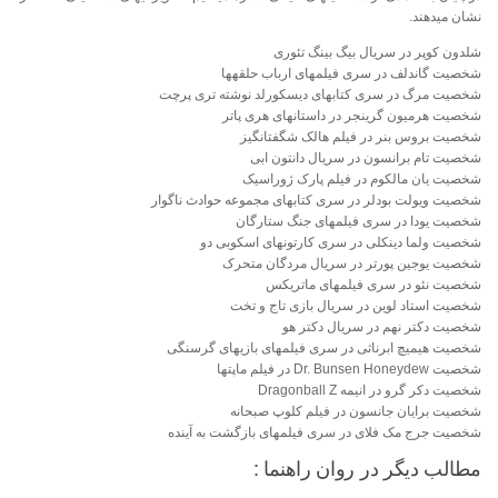
نشان می‎دهند.
شلدون کوپر در سریال بیگ بینگ تئوری
شخصیت گاندلف در سری فیلم‎های ارباب حلقه‎ها
شخصیت مرگ در سری کتاب‎های دیسک‎ورلد نوشته تری پرچت
شخصیت هرمیون گرینجر در داستان‎های هری پاتر
شخصیت بروس بنر در فیلم هالک شگفت‎انگیز
شخصیت تام برانسون در سریال دانتون ابی
شخصیت یان مالکوم در فیلم پارک ژوراسیک
شخصیت ویولت بودلر در سری کتاب‎های مجموعه حوادث ناگوار
شخصیت یودا در سری فیلم‎های جنگ ستارگان
شخصیت ولما دینکلی در سری کارتون‎های اسکوبی دو
شخصیت یوجین پورتر در سریال مردگان متحرک
شخصیت نئو در سری فیلم‎های ماتریکس
شخصیت استاد لوین در سریال بازی تاج و تخت
شخصیت دکتر نهم در سریال دکتر هو
شخصیت هیمیچ ابرناثی در سری فیلم‎های بازی‎های گرسنگی
شخصیت Dr. Bunsen Honeydew در فیلم ماپت‎ها
شخصیت دکر گرو در انیمه Dragonball Z
شخصیت برایان جانسون در فیلم کلوپ صبحانه
شخصیت جرج مک ‎فلای در سری فیلم‎های بازگشت به آینده
مطالب دیگر در روان راهنما :