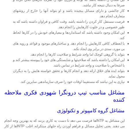
صرفا به دنبال نتیجه کار نباشد.
کار چالشی و دارای مسائل پیچیده باشد و او بتواند آنها را خارج از روشهای
متعارف انجام دهد.
فرصت مستقل کار کردن را داشته باشد. وقت کافی و فراوان داشته باشد که به
طور خصوصی و در خلوت کارهایش را انجام دهد.
این امکان وجود داشته باشد که استانداردها و معیارهای خودش را در کارها لحاظ
کند.
با انعطاف کافی کارهایش را انجام دهد. و ساختارهای موجود و قواعد و رویه های
بی مورد، سدی در برابر وی ایجاد نکند.
بتواند با گروهی کوچک اما واجد شرایط و صلاحیت کارها را انجام دهد.
این امکان را داشته باشد که صلاحیتها و شایستگی های خود را پیوسته بیشتر کند و
با اشخاص با صلاحیت و واجد شرایط در تماس باشد.
بتواند ایده های خلاق ارائه دهد و انجام کارها و تحقق خواسته هایش را به دیگران
محول نماید.
نیازی به این نباشد که مستقیما اوقات خود را صرف سازماندهی سایرین کند.
مشاغل مناسب تیپ درونگرا شهودی فکری ملاحظه
کننده
مشاغل گروه کامپیوتر و تکنولوژی
این مشاغل به INTPها فرصت می دهد تا دست به کاری بزنند که به بهترین وجه انجام
می دهند. یعنی تحلیل مسائل و فراهم آوردن راه حلهای مبتکرانه. اغلب INTPها از کار