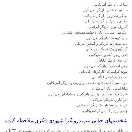
تینا فی: بازیگر آمریکایی
داستین هافمن: بازیگر آمریکایی
سیگورنی ویور: بازیگر آمریکایی
جفری راش: بازیگر استرالیایی
گابریل بیرن: بازیگر ایرلندی
ریک مورانیس: بازیگر و فیلمنامه‎نویس کانادایی
جان کیوسک: بازیگر آمریکایی
باب نیوهارت: بازیگر و کمدین آمریکایی
گریگوری پک: بازیگر آمریکایی
اندی ریچر: کمدین آمریکایی
الن پیج: بازیگر کانادایی
ایمی اسمارت: بازیگر آمریکایی
دیوید کراننبرگ: کارگردان کانادایی
کیت ماس: مدل انگلیسی
بن استین: اقتصاد‎‌دان، مفسر تلویزیونی و بازیگر آمریکایی
دیانا لین: بازیگر آمریکایی
ماری کیت و اشلی اولسن: بازیگران و طراحان آمریکایی
ایژا کاررا: بازیگر آمریکایی
کریستین استوارت: بازیگر آمریکایی
جسی آیزنبرگ: بازیگر آمریکایی
شخصیت‎های خیالی تیپ درونگرا شهودی فکری ملاحظه کننده
در پایان به تعدادی از شخصیت‎های خیالی اشاره می‎کنیم که ویژگی‎های شخصیتی INTP را