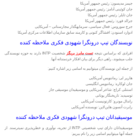
جیمز مدیسون: رئیس جمهور آمریکا
جان کوئینی آدامز: رئیس جمهور آمریکا
جان تایلر: رئیس جمهور آمریکا
جرالد فورد: رئیس جمهور آمریکا
جرج سوروس: فعال سیاسی، سرمایه‎گذار مجارستانی – آمریکایی
ادوارد اسنودن: افشاگر کنونی و کارمند سابق سازمان اطلاعات مرکزی آمریکا
نویسندگان تیپ درونگرا شهودی فکری ملاحظه کننده
افرادی که براساس نتیجه
تست مایرز بریگز
شخصیت INTP دارند به حوزه نویسندگی
جلب می‎شوند، راهی دیگر برای بیان افکار خردمندانه آن‎ها.
از جمله این نویسندگان می‎توانیم به اسامی زیر اشاره کنیم:
هارپر لی: رمان‎نویس آمریکایی
جان لوکاره: رمان‎نویس انگلیسی
استنلی کراچ: شاعر آمریکایی و موسیقیدان موسیقی جاز
توسیدید: تاریخ‎نگار یونانی
راندال مونرو: کارتونیست آمریکایی
رابرت آنسون هاین‌لاین: نویسنده آمریکایی
موسیقیدانان تیپ درونگرا شهودی فکری ملاحظه کننده
موسیقیدانان دارای تیپ شخصیتی INTP از تجربه، نوآوری و خطرپذیری نمی‎ترسند. از
جمله آن‎ها می‎توانیم اسامی زیر را نام ببریم: