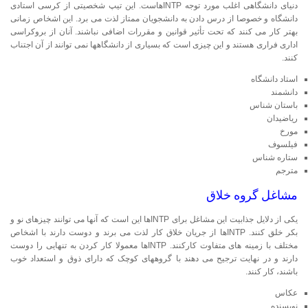
دنیای دانشگاهی اغلب مورد توجه INTPهاست. این تیپ شخصیتی از کرسی استادی
دانشگاه و خصوصا از درس دادن به دانشجویان ممتاز لذت می برد. این اشخاص زمانی
بهتر کار می کنند که تحت تأثیر قوانین و مقررات اضافی نباشند. آنان از بروکراسی
اداری فراری هستند و این چیزی است که بسیاری از دانشگاهها نمی توانند از آن اجتناب
کنند.
استاد دانشگاه
دانشمند
باستان شناس
ریاضیدان
مورخ
فیلسوف
ستاره شناس
مترجم
مشاغل گروه خلاق
یکی از دلایل جذابیت این مشاغل برای INTPها این است که آنها می توانند چیزهای نو و
بکر خلق کنند. INTPها از جریان خلاق کار لذت می برند و دوست دارند با اشخاص
مختلف با زمینه های متفاوت کارکنند. INTPها معمولا کار کردن به تنهایی را دوست
دارند و در نهایت ترجیح می دهند با گروههای کوچک که دارای ذوق و استعداد خوب
باشند، کار کنند.
عکاس
نویسنده