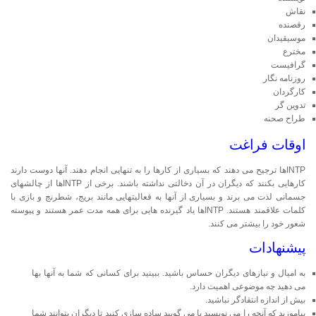
نقاش
رقصنده
موسیقیدان
مخترع
گرافیست
روزنامه نگار
کارگردان
تدوین گر
طراح صحنه
اوقات فراغت
INTPها ترجیح می دهند که بسیاری از کارها را به تنهایی انجام دهند. آنها دوست دارند
کارهایی بکنند که دیگران در آن دخالتی نداشته باشند. برخی از INTPها از چالشهای
جسمانی لذت می برند و بسیاری از آنها به فعالیتهایی مانند بریج، شطرنج و بازی با
کلمات علاقمند هستند. INTPها یاد گیرنده هایی برای همه مدت عمر هستند و پیوسته
شعور خود را بیشتر می کنند.
پیشنهادات
به امیال و نیازهای دیگران حساس باشید. ببینید برای کسانی که شما به آنها بها
می دهید چه موضوعی اهمیت دارد.
بیش از اندازه انتقادگر نباشید.
بیاموزید که آنچه را می نویسید یا می گویید ساده سازی کنید تا دیگران بتوانند شما