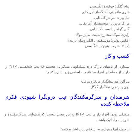
لیام گلگر: خواننده انگلیسی
هنری مانچینی: آهنگ‎ساز آمریکایی
نیل پیرت: درامر کانادایی
مارک مادرزبا: موسیقیدان آمریکایی
گلن گولد: پیانیست کانادایی
رابرت موگ: مخترع سینث سایز موگ
افکس توئین: موسیقیدان الکترونیک ایرلندی
M.I.A: هنرمند هیپ‎هاپ انگلیسی
کسب و کار
بسیاری از نام‎های بزرگ دره سیلیکونی مبتکرانی هستند که تیپ شخصیتی INTP را
دارند. از جمله این افراد می‎توانیم به اسامی زیر اشاره کنیم:
پل آلن: هم بنیانگذار مایکروسافت
لری پیج: هم بنیانگذار گوگل
هنرمندان و سرگرم‎کنندگان تیپ درونگرا شهودی فکری
ملاحظه کننده
منطقی بودن افراد دارای تیپ INTP به این معنی نیست که نمی‎توانند سرگرم‎کننده و
شوخ یا دراماتیک باشند.
از جمله آن‎ها می‎توانیم به اشخاص زیر اشاره کنیم: