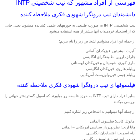
فهرستی از افراد مشهور که تیپ شخصیتی INTP
دانشمندان تیپ درونگرا شهودی فکری ملاحظه کننده
تیپ شخصیتی INTP به صورت طبیعی به حوزه‎های علمی کشانده می‎شوند یعنی جایی
که از استعداد خردمندانه آن‎ها بیشتر از همه استفاده می‎شود.
از جمله این افراد می‎توانیم اشخاص زیر را نام ببریم:
آلبرت انیشیتین: فیزیکدان آلمانی
چارلز داروین: طبیعت‎گرای انگلیسی
ماری کوری: شیمیدان و فیزیکدان لهستانی
ویلیام هاروی: فیزیکدان انگلیسی
ویلیام جیمز: فیزیولوژیست آمریکایی
فیلسوف‎ها ی تیپ درونگرا شهودی فکری ملاحظه کننده
سایر افراد دارای تیپ INTP به حوزه فلسفه رو می‎آورند که اصول گسترده‎تر جهانی را
بررسی می‎کنند.
از جمله آن‎ها می‎توانیم به اشخاص زیر اشاره کنیم:
امانوئل کانت: فیلسوف آلمانی
هانا آرنت: نظریه‎پرداز سیاسی آمریکایی – آلمانی
آدام اسمیت: اقتصاد‎دان انگلیسی
هربرت اسپنسر: فیلسوف انگلیسی