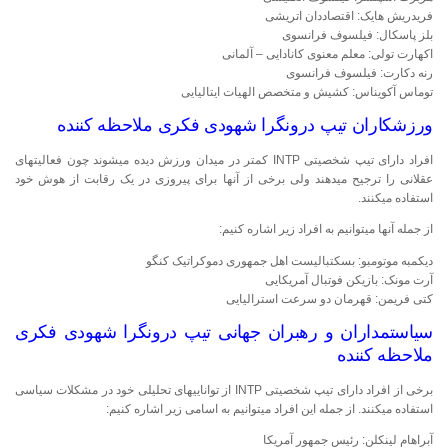
فریدریش هایک: اقتصاددان اتریشی
بلز پاسکال: فیلسوف فرانسوی
اکهارت تولی: معلم معنوی کانادایی – آلمانی
رنه دکارت: فیلسوف فرانسوی
توماس آکویناس: کشیش و متخصص الهیات ایتالیایی
ورزشکاران تیپ درونگرا شهودی فکری ملاحظه کننده
افراد دارای تیپ شخصیتی INTP کمتر در میدان ورزش دیده می‎شوند چون فعالیت‎های
عقلانی را ترجیح می‎دهند ولی برخی از آن‎ها برای پیروزی در یک رقابت از هوش خود
استفاده می‎کنند.
از جمله آن‎ها می‎توانیم به افراد زیر اشاره کنیم:
دیکمبه موتومبو: بسکتبالیست اهل جمهوری دموکراتیک کنگو
آرت مونک: بازیکن فوتبال آمریکایی
کتی فریمن: قهرمان دو سرعت استرالیایی
سیاست‎مداران و رهبران جهانی تیپ درونگرا شهودی فکری
ملاحظه کننده
برخی از افراد دارای تیپ شخصیتی INTP از توانایی‎های تحلیلی خود در مشکلات سیاسی
استفاده می‎کنند. از جمله این افراد می‎توانیم به اسامی زیر اشاره کنیم:
آبراهام لینکلن: رئیس جمهور آمریکا