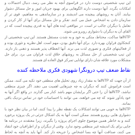
این تیپ شخصیتی دوست دارد در فراسوی آنچه به نظر می رسد، دنبال احتمالات و
امکانات بگردد. آنها دوست دارند الگوهایی برای بهبود جریان امور و حل مسائل دشوار
بیابند. آنان به روشهای پیچیده می اندیشند و در سازماندهی به مفاهیم، قوی تر از
سازمان دادن به اشخاص عمل می کنند. تفكر و حل مسائل برای آنها از كار كردن و
تعامل با دیگران جالب تر است. در مواقعی ایده های آنها به قدری پیچیده است که در
القای آن به دیگران با دشواری روبرو می شوند.
INTPها ساکت، محتاط، متکی به خود و به شدت مستقل هستند. این تیپ شخصیتی از
کنجکاوی فراوان بهره دارد. برای آنها دقیق بودن، مهم است. اهل نظریه و تئوری بوده و
از فعالیتهای فکری و تصوری لذت می برند. آنها انعطاف پذیر هستند و ذهنی باز دارند.
این تیپ شخصیتی از حل مسائل به روشهای خلاق لذت فراوان می برد. برای حل
مشکلات مورد علاقه شان دارای توانایی تمرکز فوق العاده ای هستند.
نقاط ضعف تیپ درونگرا شهودی فکری ملاحظه کننده
از آن جهت که INTPها به مقدار زیاد روی تحلیل های منطقی خود تکیه می کنند، ممکن
است فراموش کنند که دیگران به چه چیزهایی اهمیت می دهند. اگر چیزی منطقی
نباشد، INTPها آن را حتی اگر برایشان مهم باشد کنار می گذارند. در واقع اگر آنها به
خود یادآور شوند که چه می خواهند، می توانند با احساسات خود در تماس نزدیک باقی
بمانند.
INTPها به خوبی می توانند اشکالات یک نقطه نظر را پیدا کنند، اما در بیان نظر خود با
دشواری هایی روبرو هستند. ممکن است آنها به یک اشکال جزئی در یک پروژه برخورد
کنند و به خاطر همین موضوع جلوی اجرای پروژه را بگیرند، زیرا معتقدند در برنامه ها
جایی برای یک اندیشه غیر منطقی وجود ندارد. وقتی از دیگران و از اطرافیان خود انتقاد
می کنند، صداقت آنها چه بسا اشخاص را جریحه دار کند. آنها باید به آنچه به لحاظ