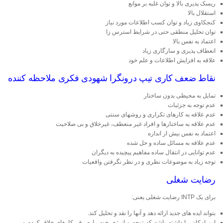
ریسک پذیری بالا و توان غلبه بر موانع
استقلال بالا
کنجکاوی زیاد و توان کسب اطلاعات مورد نیاز
توان تحلیل منطقی حتی در شرایط استرس زا
اعتماد به نفس بالا
انعطاف پذیری و سازگاری زیاد
علاقه به افزایش اطلاعات و علم خود
نقاط ضعف كاری تیپ درونگرا شهودی فکری ملاحظه کننده
تمایل به محیطی بدون ساختار
عدم توجه به جزئیات
عدم علاقه به كارهای تكراری و روشهای سنتی
عدم علاقه به ساختارها و افراد غیر منعطف، غیرخلاق و بی صلاحیت
اعتماد به نفس بیش از اندازه
عدم علاقه به مسائل ساده و حل شده
عدم توانایی در انتقال ساده مفاهیم پیچیده به دیگران
توجه زیاد به موضوعات نظری و در نظر نگرفتن واقعیات
رضایت شغلی
برای یک INTP رضایت شغلی یعنی:
بتواند ایده های جدید ارائه دهد و آنها را نقد و تحلیل کند.
این امکان را داشته باشد که توجه و انرژی خود را صرف کارهای خلاق کرده و