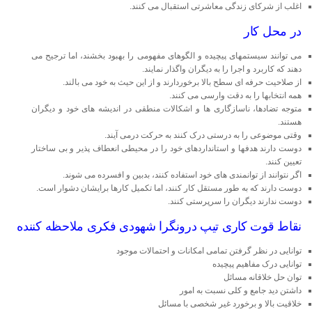
اغلب از شرکای زندگی معاشرتی استقبال می کنند.
در محل کار
می توانند سیستمهای پیچیده و الگوهای مفهومی را بهبود بخشند، اما ترجیح می
دهند که کاربرد و اجرا را به دیگران واگذار نمایند.
از صلاحیت حرفه ای سطح بالا برخوردارند و از این حیث به خود می بالند.
همه انتخابها را به دقت وارسی می کنند.
متوجه تضادها، ناسازگاری ها و اشکالات منطقی در اندیشه های خود و دیگران
هستند.
وقتی موضوعی را به درستی درک کنند به حرکت درمی آیند.
دوست دارند هدفها و استانداردهای خود را در محیطی انعطاف پذیر و بی ساختار
تعیین کنند.
اگر نتوانند از توانمندی های خود استفاده کنند، بدبین و افسرده می شوند.
دوست دارند که به طور مستقل کار کنند، اما تکمیل کارها برایشان دشوار است.
دوست ندارند دیگران را سرپرستی کنند.
نقاط قوت كاری تیپ درونگرا شهودی فکری ملاحظه کننده
توانایی در نظر گرفتن تمامی امکانات و احتمالات موجود
توانایی درک مفاهیم پیچیده
توان حل خلاقانه مسائل
داشتن دید جامع و کلی نسبت به امور
خلاقیت بالا و برخورد غیر شخصی با مسائل