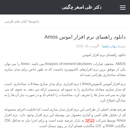
دکتر علی اصغر چگینی
Skip to content
دانلودها
/
کتاب های فارسی
دانلود راهنمای نرم افزار اموس Amos
توسط
روان راهنما
·
آگوست 30, 2018
دانلود راهنمای نرم افزار اموس
AMOS مخفف عبارات Analysis of moment structures می باشد. Amos را می توان
یکی از موفق ترین نرم افزارهای کامپیوتری دانست که به طور خاص برای مدل سازی
معادله ساختاری طراحی شده اند.
نرم افزار آموس (ایموسAmos ) نرم افزاری برای مدل سازی معادلات ساختاری است
که مدل سازی معادله ساختاری را به شیوه ای ترسیمی ارائه می دهد، به نحوی که می
توان به سرعت مدل ها را تعریف کرد، محاسبات را انجام داد و در صورت نیاز آن ها را به
سادگی اصلاح کرد.
هرچند هدف اصلی از طراحی این نرم افزار مدل سازی است اما قابلیت اجرای مجموعه
ای از تحلیل های کمی و آماری معمول نیز بوسیله این نرم افزار وجود دارد. نرم افزار
Amos توسط شرکت
SPSS
به بازار عرضه شده است و برای اجرا نیاز به حداقل 256
مگابایت RAM و 125 مگابایت فضای آزاد بر روی دیسک است.