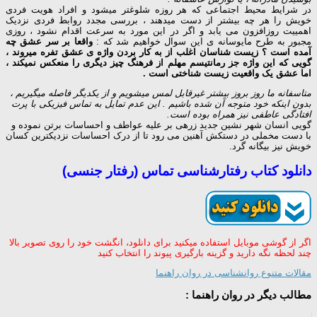
در شرایط محیط اجتماعی که هر روزه شلوغتر میشود و افراد هویت فردی
خویش را هر چه بیشتر از دست میدهند ، بررسی مجدد روابط فردی نزدیک
اهمییت روزافزون می یابد و اگر در این مورد به سرعت اقدام نشود ، روزی
مجبور به طرح مایوسانه ی این سوال خواهیم شد که :
واقعا بر سر عشق چه
آمده است ؟ زیست شناسان اغلب از به کار بردن واژه ی عشق تفره میروند ،
گویی که این واژه جز رمانتیسم مهلم از فرهنگ چیز دیگری را منعکس نمیکند ،
اما عشق یک واقعیت زیست شناختی است .
متاسفانه ما روز بروز بیشتر غیرقابل لمس میشویم و از یکدیگر فاصله میگیریم ،
بدون اینکه خود متوجه آن شده باشیم . این عدم تمایل به تماس فیزیکی با پرت
افتادگی عاطفی نیز همراه بوده است.
گویی انسان شهر نشین جدید زرهی بر علیه عواطف و احساسات برتن نموده و
با دست مخملی در دستکش آهنین می رود تا از درک احساسات نزدیکترین کسان
خویش نیز بیگانه گرد.
دانلود کتاب رفتارشناسی تماس (رفتار جنسی)
اگر از گوشی موبایل استفاده میکنید برای دانلود، انگشت خود را روی تصویر بالا
چند لحظه نگه دارید و گزینه بارگیری پیوند را انتخاب کنید
مقالات متنوع روانشناسی در روان راهنما
مطالب دیگر در روان راهنما :