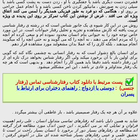
فشردن دست دیگری باشد یا جفتگیری با او ، زدن دست به پشت کسی باشد یا
سیلی زدن به صورتش ، مانیکور کردن ناخن کسی باشد و یا انجام عمل جراحی
بر روی او ،
هنگامی که دو فرد به طور فیزیکی همدیگر را لمس می کنند اتفاق
ویژه ای می افتد . غرض از نوشتن این کتاب تمرکز بر روی این پدیده ی ویژه
است.
روش من در این کار شیوه ی یک جانور شناس است که در رشته ی رفتار شناسی
تربیت یافته که کارش مشاهده و تجزیه و تحلیل رفتار حیوانات است. در این مورد
خاص توجه خود را به حیوانی بنام انسان محدود نموده ام و سعی کرده ام آنچه
را که مردم انجام می دهند ، نه آنچه را که می گویند و نه حتی آنچه را که میگویند
انجام میدهند ، بلکه کاری را که عملا بدان مشغولند مورد مشاهده قرار دهم.
برای انسان بالغ دشوار است که به رفتار انسانی به چشمی نگاه کند که گویی
برای اولین بار با آن برخورد میکند ولی اگر رفتار شناس بخواهد درک تازه ای از
این رفتار داشته باشد دقیقا باید همین کار را انجام دهد . و بدیهی است که هر چه
یک رفتار متداولتر و عادی تر باشد ، این امر مشکلتر میشود.
پست مرتبط با دانلود کتاب رفتارشناسی تماس (رفتار
جنسی) :
دوستی یا ازدواج : راهنمای دختران برای ارتباط با
پسران
علاوه بر آن هر چه یک رفتار صمیمیتر باشد ، بار عاطفی آن بیشتر میگردد .
شاید به همین دلیل باشد که رفتارهای تماسی متداول انسان ، علی رغم اهمییت
فراوان و تمایلی که بر می انگیزند ، این چنین اندک مورد مطالعه قرار گرفته
اند.مطالعه ی رفتارهای بسیار دور از برخورد با انسان بسیار راحت تر است تا
تحقیق علمی و عینی رفتارهای بسیار شناخته شده ای مثل در آغوش گرفتن ؛
بوسیدن مادرانه ، یا نوازش عاشقانه .