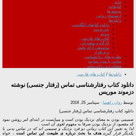
خانه
کتابخانه
نوشته ها
آزمونهای روانی
دانلودها
دانلود کتابهای انگلیسی
پاورپوینت
ویدئو
کتاب های فارسی
کارگاه و سخنرانی
موسیقی آرام بخش
نرم افزار
نظریه های روانشناسی
تماس با مدیر سایت
مشاوره و رواندرمانی
دانلودها
/
کتاب های فارسی
دانلود کتاب رفتارشناسی تماس (رفتار جنسی) نوشته
دزموند موریس
توسط
روان راهنما
·
سپتامبر 25, 2018
دانلود کتاب رفتارشناسی تماس (رفتار جنسی)
صمیمی بودن به معنای نزدیک بودن است و میبایست در ابتدای امر روشن نمود
که مقصود از نزدیک بودن صرفا به مفهوم لغوی آن است .
لذا به تعبیر این کتاب زمانی دو فرد نزدیک و صمیمی اند که در تماس بدنی با
یکدیگر قرار گیرند.
هدف ما بحث درباره ی طبیعت این تماس است
، خواه