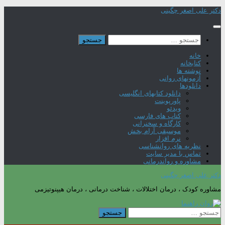
Skip
دکتر علی اصغر چگینی
to
content
جستجو
برای:
خانه
کتابخانه
نوشته ها
آزمونهای روانی
دانلودها
دانلود کتابهای انگلیسی
پاورپوینت
ویدئو
کتاب های فارسی
کارگاه و سخنرانی
موسیقی آرام بخش
نرم افزار
نظریه های روانشناسی
تماس با مدیر سایت
مشاوره و رواندرمانی
دکتر علی اصغر چگینی
مشاوره کودک ، درمان اختلالات ، شناخت درمانی ، درمان هیپنوتیزمی
جستجو
برای: