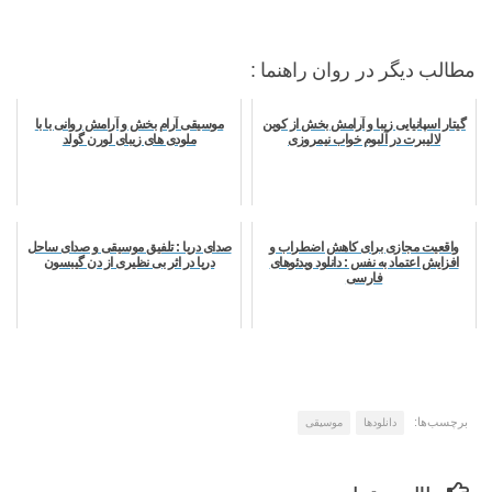
مطالب دیگر در روان راهنما :
گیتار اسپانیایی زیبا و آرامش بخش از کوین
موسیقی آرام بخش و آرامش روانی با با
لالیبرت در آلبوم خواب نیمروزی
ملودی های زیبای لورن گولد
واقعیت مجازی برای کاهش اضطراب و
صدای دریا : تلفیق موسیقی و صدای ساحل
افزایش اعتماد به نفس : دانلود ویدئوهای
دریا در اثر بی نظیری از دن گیبسون
فارسی
برچسب‌ها:
دانلودها
موسیقی