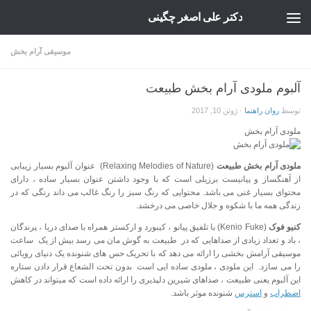
دکتر علی اصغر چگینی
Skip to content
موسیقی آرام بخش
آلبوم ملودی آرام بخش طبیعت
توسط
روان راهنما
·
ژوئن 10, 2017
ملودی آرام بخش
ملودی آرام بخش طبیعت
(Relaxing Melodies of Nature) عنوان آلبوم بسیار زیبایی
از آهنگساز و پیانیست برزیلی است که با وجود داشتن عنوان بسیار ساده ، دارای
محتوای بسیار غنی می باشد. محتوایی که رنگ سبز را رنگ غالب می داند رنگی که در
زندگی همه ما با شکوه و جلال خاصی می درخشد.
کنیو فوک
(Kenio Fuke) با تلفیق پیانو ، کیبورد و ارکستر همراه با صدای دریا ، پرندگان
، باد و تعداد زیادی از صداهایی که در طبیعت به گوش مان می رسد بیش از یک ساعت
موسیقی آرامش بخشی را ارائه می دهد که با تحریک حس های شنونده یک دنیای رویائی
را می سازد. این ملودی ، ملودی ساده ایی است بدون تحت الشعاع قرار دادن ستاره
این آلبوم یعنی طبیعت ، صداهای شیرین دلپذیری را ارائه داده است که میتواند در کاهش
اضطراب
و
استرس
شنونده موثر باشد.