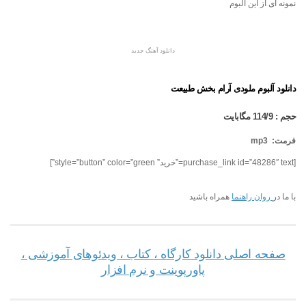
نمونه ای از این آلبوم
دانلود آهنگ جدید
دانلود آلبوم ملودی آرام بخش طبیعت
حجم
:
114/9
مگابایت
فرمت:
mp3
[purchase_link id=”48286″ text=”خرید” style=”button” color=”green”]
با ما در
روان راهنما
همراه باشید
صفحه اصلی دانلود کارگاه ، کتاب ، ویدئوهای آموزشی ،
پاورپوینت و نرم افزار