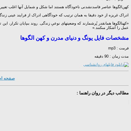
کهن‌الگوها عناصر فاسدنشدنی ناخودآگاه هستند اما شکل و شمایل آنها اغلب تغییر می
ادراک غریزه از خود دقیقا به همان ترتیب که خودآگاهی ادراک از فرایند عینی زند
«کهن‏الگوها همان‏قدر پُرشمارند که وضعیتهاى نوعىِ زندگى. روند بى‏پایان تکرار، 
عمل را آشکار مى‏کنند.»
مشخصات فایل یونگ و دنیای مدرن و کهن الگوها
فرمت : mp3
مدت زمان : 90 دقیقه
صفحه اصل
مطالب دیگر در روان راهنما :