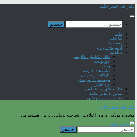
Skip
دکتر علی اصغر چگینی
to
content
جستجو
برای:
خانه
کتابخانه
نوشته ها
آزمونهای روانی
دانلودها
دانلود کتابهای انگلیسی
پاورپوینت
ویدئو
کتاب های فارسی
کارگاه و سخنرانی
موسیقی آرام بخش
نرم افزار
نظریه های روانشناسی
تماس با مدیر سایت
مشاوره و رواندرمانی
دکتر علی اصغر چگینی
مشاوره کودک ، درمان اختلالات ، شناخت درمانی ، درمان هیپنوتیزمی
جستجو
برای: