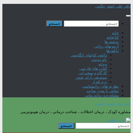
Skip
دکتر علی اصغر چگینی
to
content
جستجو
برای:
خانه
کتابخانه
نوشته ها
آزمونهای روانی
دانلودها
دانلود کتابهای انگلیسی
پاورپوینت
ویدئو
کتاب های فارسی
کارگاه و سخنرانی
موسیقی آرام بخش
نرم افزار
نظریه های روانشناسی
تماس با مدیر سایت
مشاوره و رواندرمانی
دکتر علی اصغر چگینی
مشاوره کودک ، درمان اختلالات ، شناخت درمانی ، درمان هیپنوتیزمی
جستجو
برای: