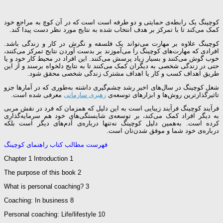
کوچینگ یک رابطه‌ی حمایتی و دو طرفه است است که در آن کوچ به مراجع خود
کمک می‌کند تا با تمرکز بر هدف انتخاب شده به نتایج مورد نظر دست پیدا کند.
کوچینگ علاوه بر مهارت می‌تواند یک فلسفه و نگرش در کار و زندگی باشد.
افرادی که مهارت‌های کوچینگ را می‌آموزند بر بدست آوردن نتایج تمرکز می‌کنند،
خوب گوش می‌کنند و بسیار زیاد پرسش می‌کنند. این افراد در محیط کار خود و یا
حتی در زندگی شخصی به دیگران کمک می‌کنند تا به نتایج دلخواه‌ برسند و از این
طریق اهداف کسب و کار یا اهداف مشترک زندگی شخصی محقق شود.
شغل کوچینگ در سال‌های اخیر رشد چشم‌گیری داشته به‌طوری که در آمارها جزو
تاثیرگذارترین روش‌ها و ابزارهای توسعه‌ی
رهبری سازمانی
معرفی شده است.
فرآیند کوچینگ فرآیند زیبایی است به این دلیل که همزمان که فرد در نقش مربی
به دیگر افراد کمک می‌کند، بر توسعه‌ی شایستگی‌های خود هم سرمایه‌گذاری
کرده است. به‌همین دلیل کوچینگ نه‌تنها درباره‌ی آدم‌های دیگر است بلکه
درباره‌ی خود شما و موفق شدن‌‌تان است.
فهرست مطالب کتاب راهنمای کوچینگ
Chapter 1 Introduction 1
The purpose of this book 2
What is personal coaching? 3
Coaching: In business 8
Personal coaching: Life/lifestyle 10