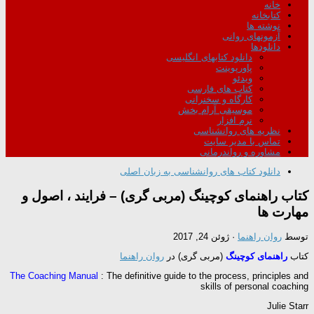
خانه
کتابخانه
نوشته ها
آزمونهای روانی
دانلودها
دانلود کتابهای انگلیسی
پاورپوینت
ویدئو
کتاب های فارسی
کارگاه و سخنرانی
موسیقی آرام بخش
نرم افزار
نظریه های روانشناسی
تماس با مدیر سایت
مشاوره و رواندرمانی
دانلود کتاب های روانشناسی به زبان اصلی
کتاب راهنمای کوچینگ (مربی گری) – فرایند ، اصول و
مهارت ها
توسط
روان راهنما
·
ژوئن 24, 2017
کتاب
راهنمای کوچینگ
(مربی گری) در
روان راهنما
The Coaching Manual
: The definitive guide to the process, principles and
skills of personal coaching
Julie Starr