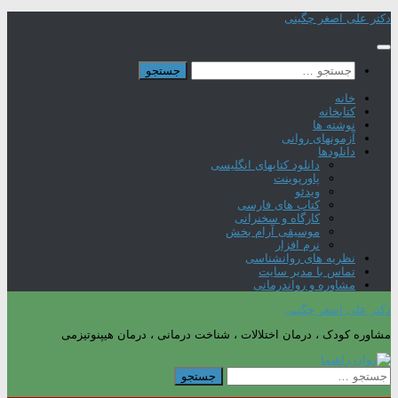
Skip
دکتر علی اصغر چگینی
to
content
جستجو
برای:
خانه
کتابخانه
نوشته ها
آزمونهای روانی
دانلودها
دانلود کتابهای انگلیسی
پاورپوینت
ویدئو
کتاب های فارسی
کارگاه و سخنرانی
موسیقی آرام بخش
نرم افزار
نظریه های روانشناسی
تماس با مدیر سایت
مشاوره و رواندرمانی
دکتر علی اصغر چگینی
مشاوره کودک ، درمان اختلالات ، شناخت درمانی ، درمان هیپنوتیزمی
جستجو
برای: