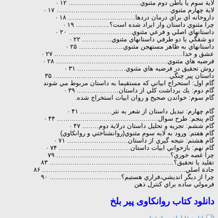
لاية سوم يا باطن دوم مثنوي……………………………. ۱۲ ·
لاية چهارم مثنوي……………………………………………… ۱۷ ·
داروخانه اي براي درمان دردها………………………….. ۱۸ ·
چرا مثنوي داستان وار ايراد شده است؟……………. ۱۹ ·
داستانهاي اصلي و فرعي مثنوي………………………… ۲۰ ·
دو شقگي يا دو طرفي داستانهاي مثنوي………….. ۲۲ ·
داستانهاي به ظاهر مستهجن مثنوي………………… ۲۵ ·
عشق و خدا……………………………………………………. ۲۷ ·
فرضيه هاي مثنوي…………………………………………….. ۲۸ ·
روش تحقيق در فرضيه هاي مثنوي………………….. ۳۱ ·
داستان پير چنگي………………………………………………. ۳۵
گام اول: استخراج ابياتي كه مستقيما به داستان مربوط مي شوند
گام دوم: يك برداشت كلي از داستان……………….. ۳۹ ·
گام سوم: خواندن صحيح و روان ابيات استخراج شده.
گام چهارم: تبديل داستان از شعر به نثر…………… ۴۱ ·
گام پنجم: طرح سوال………………………………………… ۴۴ ·
گام ششم: تجريه و تحليل داستان درلاية دوم…….. ۴۷ ·
گام هفتم: ورود به لايه سوم مثنوي(روانشناختي و روانكاوي)
گام هشتم: نتيجه گيري از داستان……………………….. ۷۱ ·
گام نهم: بازخواني ابيات داستان……………………………. ۷۴ ·
چرا غصه خوري؟……………………………………………… ۷۹
تقليد يا تحقيق؟………………………………………………….. ۸۳
جادة اصلي………………………………………………………….. ۸۶
چرا از ديگر انديشي،فراري هستيم؟……………………………. ۹۰
فرمولي ساده براي كنترل ذهن
دانلود کتاب روانکاوی پیر بلخ