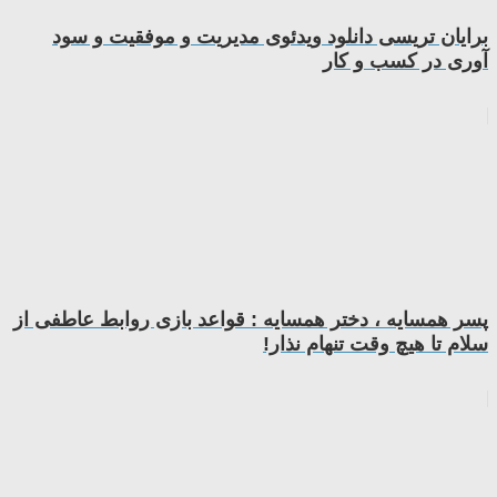
برایان تریسی دانلود ویدئوی مدیریت و موفقیت و سود
آوری در کسب و کار
پسر همسایه ، دختر همسایه : قواعد بازی روابط عاطفی از
سلام تا هیچ وقت تنهام نذار!