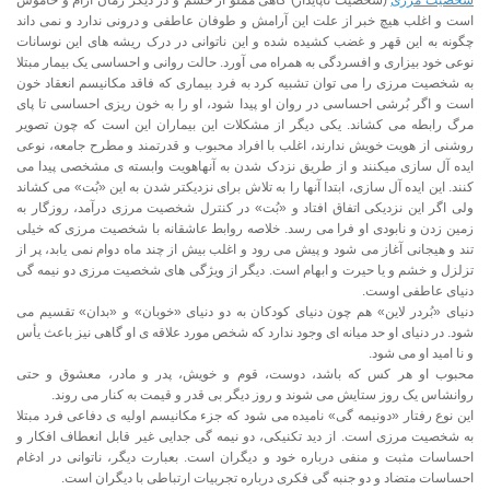
شخصیت مرزی
(شخصیت ناپایدار) گاهی مملو از خشم و در دیگر زمان آرام و خاموش
است و اغلب هیچ خبر از علت این آرامش و طوفان عاطفی و درونی ندارد و نمی داند
چگونه به این قهر و غضب کشیده شده و این ناتوانی در درک ریشه های این نوسانات
نوعی خود بیزاری و افسردگی به همراه می آورد. حالت روانی و احساسی یک بیمار مبتلا
به شخصیت مرزی را می توان تشبیه کرد به فرد بیماری که فاقد مکانیسم انعقاد خون
است و اگر بُرشی احساسی در روان او پیدا شود، او را به خون ریزی احساسی تا پای
مرگ رابطه می کشاند. یکی دیگر از مشکلات این بیماران این است که چون تصویر
روشنی از هویت خویش ندارند، اغلب با افراد محبوب و قدرتمند و مطرح جامعه، نوعی
ایده آل سازی میکنند و از طریق نزدک شدن به آنهاهویت وابسته ی مشخصی پیدا می
کنند. این ایده آل سازی، ابتدا آنها را به تلاش برای نزدیکتر شدن به این «بُت» می کشاند
ولی اگر این نزدیکی اتفاق افتاد و «بُت» در کنترل شخصیت مرزی درآمد، روزگار به
زمین زدن و نابودی او فرا می رسد. خلاصه روابط عاشقانه با شخصیت مرزی که خیلی
تند و هیجانی آغاز می شود و پیش می رود و اغلب بیش از چند ماه دوام نمی یابد، پر از
تزلزل و خشم و یا حیرت و ابهام است. دیگر از ویژگی های شخصیت مرزی دو نیمه گی
دنیای عاطفی اوست.
دنیای «بُردر لاین» هم چون دنیای کودکان به دو دنیای «خوبان» و «بدان» تقسیم می
شود. در دنیای او حد میانه ای وجود ندارد که شخص مورد علاقه ی او گاهی نیز باعث یأس
و نا امید او می شود.
محبوب او هر کس که باشد، دوست، قوم و خویش، پدر و مادر، معشوق و حتی
روانشاس یک روز ستایش می شوند و روز دیگر بی قدر و قیمت به کنار می روند.
این نوع رفتار «دونیمه گی» نامیده می شود که جزء مکانیسم اولیه ی دفاعی فرد مبتلا
به شخصیت مرزی است. از دید تکنیکی، دو نیمه گی جدایی غیر قابل انعطاف افکار و
احساسات مثبت و منفی درباره خود و دیگران است. بعبارت دیگر، ناتوانی در ادغام
احساسات متضاد و دو جنبه گی فکری درباره تجربیات ارتباطی با دیگران است.