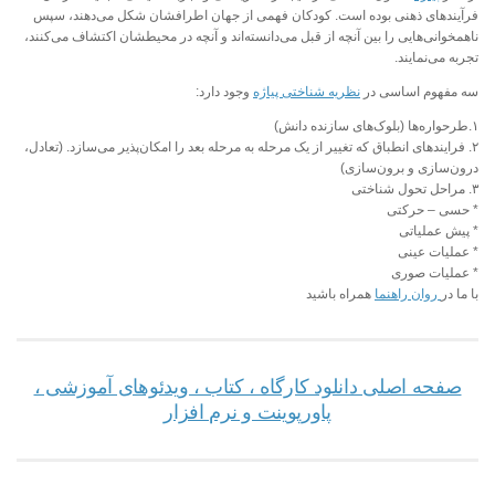
فرآیندهای ذهنی بوده‌ است. کودکان فهمی از جهان اطرافشان شکل می‌دهند، سپس
ناهمخوانی‌هایی را بین آنچه از قبل می‌دانسته‌اند و آنچه در محیطشان اکتشاف می‌کنند،
تجربه می‌نمایند.
سه مفهوم اساسی در
نظریه شناختی پیاژه
وجود دارد:
۱.طرحواره‌ها (بلوک‌های سازنده دانش)
۲. فرایندهای انطباق که تغییر از یک مرحله به مرحله بعد را امکان‌پذیر می‌سازد. (تعادل،
درون‌سازی و برون‌سازی)
۳. مراحل تحول شناختی
* حسی – حرکتی
* پیش عملیاتی
* عملیات عینی
* عملیات صوری
با ما در
روان راهنما
همراه باشید
صفحه اصلی دانلود کارگاه ، کتاب ، ویدئوهای آموزشی ،
پاورپوینت و نرم افزار