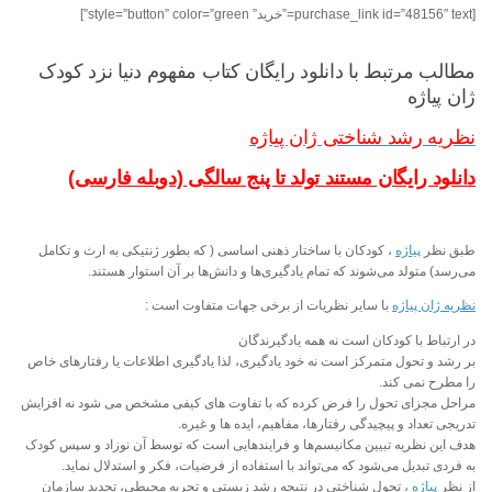
[purchase_link id=”48156″ text=”خرید” style=”button” color=”green”]
مطالب مرتبط با دانلود رایگان کتاب مفهوم دنیا نزد کودک
ژان پیاژه
نظریه رشد شناختی ژان پیاژه
دانلود رایگان مستند تولد تا پنج سالگی (دوبله فارسی)
طبق نظر
پیاژه
، کودکان با ساختار ذهنی اساسی ( که بطور ژنتیکی به ارث و تکامل
می‌رسد) متولد می‌شوند که تمام یادگیری‌ها و دانش‌ها بر آن استوار هستند.
نظریه ژان پیاژه
با سایر نظریات از برخی جهات متفاوت است :
در ارتباط با کودکان است نه همه یادگیرندگان
بر رشد و تحول متمرکز است نه خود یادگیری، لذا یادگیری اطلاعات یا رفتارهای خاص
را مطرح نمی کند.
مراحل مجزای تحول را فرض کرده که با تفاوت های کیفی مشخص می شود نه افزایش
تدریجی تعداد و پیچیدگی رفتارها، مفاهیم، ایده ها و غیره.
هدف این نظریه تبیین مکانیسم‌ها و فرایندهایی است که توسط آن نوزاد و سپس کودک
به فردی تبدیل می‌شود که می‌تواند با استفاده از فرضیات، فکر و استدلال نماید.
از نظر
پیاژه
، تحول شناختی در نتیجه رشد زیستی و تجربه محیطی، تجدید سازمان