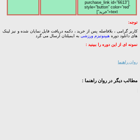
[purchase_link id=”6613″
style=”button” color=”red”
text=”خرید”]
توجه:
کاربر گرامی ، بلافاصله پس از خرید ، دکمه دریافت فایل نمایان شده و نیز لینک
های دانلود دوره
هیپنوتیزم ورزشی
به ایمیلتان ارسال می گرد
نمونه ای از این دوره را ببینید :
روان راهنما
مطالب دیگر در روان راهنما :