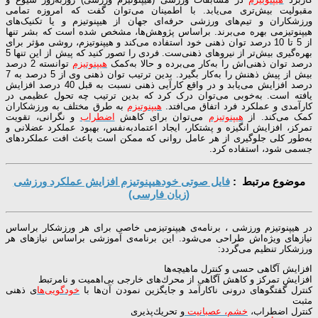
مقبولیت بیش‌تری می‌یابد. با اطمینان می‌توان گفت که امروزه تمامی
ورزشکاران و تیم‌های ورزشی حرفه‌ای جهان از هیپنوتیزم و یا تکنیک‌های
هیپنوتیزمی بهره می‌برند. براساس پژوهش‌ها، مشخص شده است که بشر تنها
از 5 تا 10 درصد توان ذهنی خود استفاده می‌کند و هیپنوتیزم، روشی مؤثر برای
بهره‌گیری بیش‌تر از نیروهای ذهنی‌ست. فردی را تصور کنید که پیش از این تنها 5
درصد توان ذهنی‌اش را به‌کار می‌برده و حالا به‌کمک
هیپنوتیزم
توانسته 2 درصد
بیش از پیش ذهنش را به‌کار بگیرد. بدین ترتیب توان ذهنی وی از 5 درصد به 7
درصد افزایش می‌یابد و در واقع کارآیی ذهنی نسبت به قبل 40 درصد افزایش
یافته است. به‌خوبی می‌توان درک کرد که بدین ترتیب چه تحول عظیمی در
کارآمدی و عملکرد فرد اتفاق می‌افتد.
هیپنوتیزم
به طرق مختلف به ورزشکاران
کمک می‌کند. از
هیپنوتیزم
می‌توان برای کاهش
اضطراب
و نگرانی، تقویت
تمركز، افزایش انگیزه و پشتکار، ایجاد اعتمادبه‌نفس، بهبود عملکرد عضلانی و
به‌طور کلی جلوگیری از هر عامل روانی كه ممکن است باعث افت عملكردهای
جسمی شود، استفاده کرد.
موضوع مرتبط :
فایل صوتی خودهیپنوتیزم افزایش عملکرد ورزشی
(زبان فارسی)
در هیپنوتیزم ورزشی ، برنامه‌ی هیپنوتیزمی خاصی برای هر ورزشکار براساس
نیازهای ویژه‌اش طراحی می‌شود. این برنامه‌ی آموزشی براساس نیازهای هر
ورزشكار تنظیم می‌گردد:
افزایش آگاهی حسی و كنترل ماهیچه‌ها
افزایش تمركز و كاهش آگاهی از محرك‌های خارجی بی‌اهمیت و نامرتبط
كنترل گفتگوهای درونی ناکارآمد و جایگزین نمودن آن‌ها با
خودگویی‌ها
ی ذهنی
مثبت
كنترل اضطراب،
خشم، عصبانیت
و تحریك‌پذیری