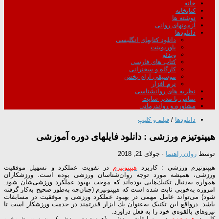
خانه
کتابخانه
نوشته ها
آزمونهای روانی
دانلودها
دانلود کتابهای انگلیسی
پاورپوینت
ویدئو
کتاب های فارسی
کارگاه و سخنرانی
موسیقی آرام بخش
نرم افزار
نظریه های روانشناسی
تماس با مدیر سایت
مشاوره و رواندرمانی
دانلودها
/
فیلم و کلیپ
هیپنوتیزم ورزشی : دانلود فایلهای دوره آموزشی
توسط
روان راهنما
·
جولای 21, 2018
هیپنوتیزم ورزشی : کاربرد
هیپنوتیزم
در تقویت عملکرد و تسهیل موفقیت
ورزشی، همیشه مورد توجه روان‌شناسان ورزشی بوده است. ورزشكاران
همواره به‌دنبال تكنیك‌هایی بوده‌اند كه موجب بهبود عملكرد ورزشی‌شان شود.
امروزه به‌خوبی ثابت شده است كه هیپنوتیزم (چنان‌چه به‌طور صحیح به‌كار گرفته
شود) می‌تواند عامل مهمی در بهبود عملکرد ورزشی و موفقیت در مسابقات
باشد. درواقع این تکنیک به‌عنوان یك ابزار قدرتمند در خدمت ورزشكار است تا
نیروهای بالقوه‌ی خود را به فعل درآورد.
کاربرد
هیپنوتیزم
در مسابقات ورزشی (هیپنوتیزم ورزشی) روزبه‌روز شیوع و