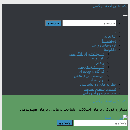
Skip
دکتر علی اصغر چگینی
to
content
جستجو
برای:
خانه
کتابخانه
نوشته ها
آزمونهای روانی
دانلودها
دانلود کتابهای انگلیسی
پاورپوینت
ویدئو
کتاب های فارسی
کارگاه و سخنرانی
موسیقی آرام بخش
نرم افزار
نظریه های روانشناسی
تماس با مدیر سایت
مشاوره و رواندرمانی
دکتر علی اصغر چگینی
مشاوره کودک ، درمان اختلالات ، شناخت درمانی ، درمان هیپنوتیزمی
جستجو
برای: