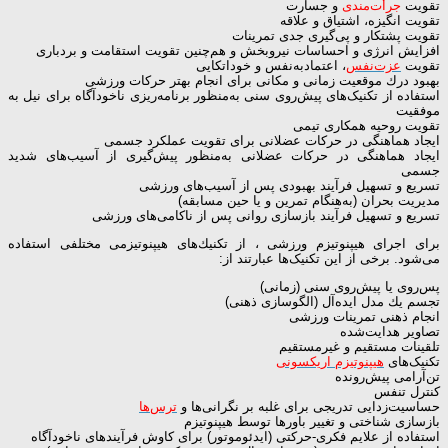
تقویت
جرأت‌مندی
و جسارت
تقویت انگیزه، اشتیاق و علاقه
تقویت پشتکار و پی‌گیری جدی تمرینات
افزایش انرژی و احساسات نیروبخش و هم‌چنین تقویت استقامت و بردباری
تقویت
عزت‌نفس
، اعتمادبه‌نفس و خوداتكایی
بهبود درك موقعیت زمانی و مکانی برای انجام بهتر حرکات ورزشی
استفاده از تکنیک‌های پیش‌روی سنی به‌منظور برنامه‌ریزی ناخودآگاه برای نیل به
موفقیت
تقویت روحیه‌ همکاری تیمی
ایجاد هماهنگی در حرکات عضلانی برای تقویت عملکرد جسمی
ایجاد هماهنگی در حرکات عضلانی به‌منظور پیش‌گیری از آسیب‌های شدید
جسمی
تسریع و تسهیل فرآیند بهبودی پس از آسیب‌های ورزشی
مدیریت بحران (به‌هنگام تمرین و یا حین مسابقه)
تسریع و تسهیل فرآیند بازسازی روانی پس از ناکامی‌های ورزشی
برای اجرای هیپنوتیزم ورزشی ، از تكنیك‌های هیپنوتیزمی مختلفی استفاده
می‌شود. برخی از این تکنیک‌ها عبارتند از:
پس‌روی یا پیش‌روی سنی (زمانی)
تجسم یك مدل ایده‌آل (الگوسازی ذهنی)
انجام ذهنی تمرینات ورزشی
تصاویر هدایت‌شده
تلقینات مستقیم و غیرمستقیم
تکنیک‌های
هیپنوتیزم اریکسونی
تن‌آرامی پیش‌رونده
کنترل تنفس
حساسیت‌زدایی تدریجی برای غلبه بر نگرانی‌ها و
ترس‌ها
بازسازی شناختی و تغییر باورها توسط هیپنوتیزم
استفاده از علایم فكری-حركتی (ایدئوموتور) برای كاوش فرآیندهای ناخودآگاه