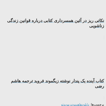
نکاتی ریز در آئین ھمسرداری کتابی درباره قوانین زندگی
زناشویی
کتاب آینده یک پندار نوشته زیگموند فروید ترجمه هاشم
رضی
برچسب‌ها:
دانلودها
هیپنوتیزم
ویدئو