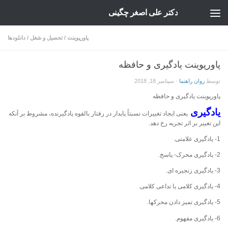
دکتر علی اصغر چگینی
Skip to content
پاورپوینت
/
تحصیل و شغل
/
دانلودها
پاورپوینت يادگيری و حافظه
توسط
روان راهنما
·
سپتامبر 18, 2018
پاورپوینت يادگيری و حافظه
یادگیری
یعنی ایجاد تغییرات نسبتاً پایدار در رفتار بالقوه یادگیرنده، مشروط بر آنکه
این تغییر بر اثر تجربه رخ دهد.
1- یادگیری علامتی.
2- یادگیری محرک- پاسخ.
3- یادگیری زنجیره ای.
4- یادگیری کلامی یا تداعی کلامی.
5- یادگیری تمیز دادن محرکها.
6- یادگیری مفهوم.