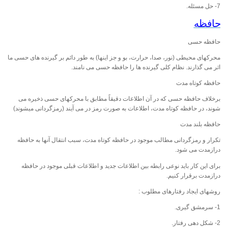
7- حل مسئله.
حافظه
حافظه
حسی
محرکهای محیطی (نور، صدا، حرارت، بو و جز اینها) به طور دائم بر گیرنده های حسی ما
اثر می گذارند. نظام کلی گیرنده ها را حافظه حسی می نامند.
حافظه کوتاه
مدت
برخلاف حافظه حسی که در آن اطلاعات دقیقاً مطابق با محرکهای حسی ذخیره می
شوند، در حافظه کوتاه مدت، اطلاعات به صورت رمز در می آیند (رمزگردانی میشوند)
حافظه بلند
مدت
تکرار و رمزگردانی مطالب موجود در حافظه کوتاه مدت، سبب انتقال آنها به حافظه
درازمدت می شود.
برای این کار باید نوعی رابطه بین اطلاعات جدید و اطلاعات قبلی موجود در حافظه
درازمدت برقرار کنیم.
روشهای ایجاد رفتارهای مطلوب :
1- سرمشق گیری.
2- شکل دهی رفتار.