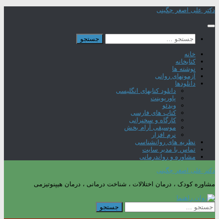
Skip
دکتر علی اصغر چگینی
to
content
جستجو
برای:
خانه
کتابخانه
نوشته ها
آزمونهای روانی
دانلودها
دانلود کتابهای انگلیسی
پاورپوینت
ویدئو
کتاب های فارسی
کارگاه و سخنرانی
موسیقی آرام بخش
نرم افزار
نظریه های روانشناسی
تماس با مدیر سایت
مشاوره و رواندرمانی
دکتر علی اصغر چگینی
مشاوره کودک ، درمان اختلالات ، شناخت درمانی ، درمان هیپنوتیزمی
جستجو
برای: