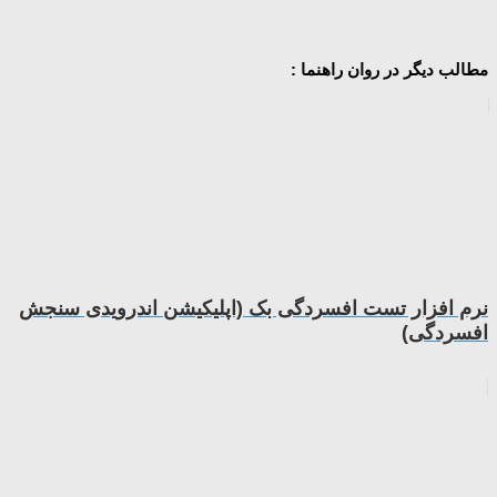
مطالب دیگر در روان راهنما :
نرم افزار تست افسردگی بک (اپلیکیشن اندرویدی سنجش
افسردگی)