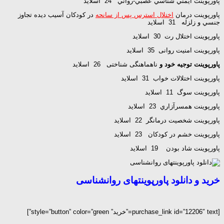
پاورپوینت ايمني شناسي عصبي-رواني 24 اسلاید
پاورپوینت درمان
اختلال استرس پس از سانحه
در كودكان آسيب ديده تجاوز
جنسي و زلزله 31 اسلاید
پاورپوینت اختلال رت 30 اسلاید
پاورپوینت امنیت روانی 35 اسلاید
پاورپوینت توجیه خود و
ناهماهنگی شناختی 26 اسلاید
پاورپوینت اختلالات خواب 31 اسلاید
پاورپوینت سوگ 11 اسلاید
پاورپوینت همسرآزاري 23 اسلاید
پاورپوینت شخصيت درمانگر 22 اسلاید
پاورپوینت خشم در كودكان 23 اسلاید
پاورپوینت شاد بودن 19 اسلاید
خرید و دانلود پاورپوینتهای روانشناسی
[purchase_link id=”12206″ text=”خرید” style=”button” color=”green”]