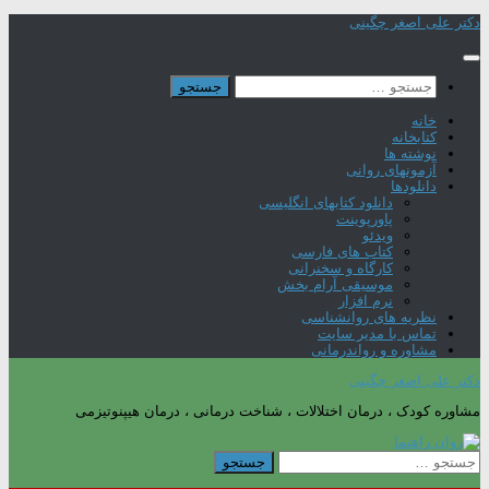
Skip
دکتر علی اصغر چگینی
to
content
جستجو
برای:
خانه
کتابخانه
نوشته ها
آزمونهای روانی
دانلودها
دانلود کتابهای انگلیسی
پاورپوینت
ویدئو
کتاب های فارسی
کارگاه و سخنرانی
موسیقی آرام بخش
نرم افزار
نظریه های روانشناسی
تماس با مدیر سایت
مشاوره و رواندرمانی
دکتر علی اصغر چگینی
مشاوره کودک ، درمان اختلالات ، شناخت درمانی ، درمان هیپنوتیزمی
جستجو
برای: