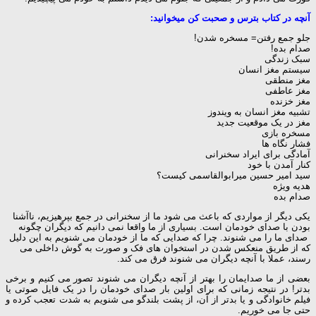
آنچه در کتاب بترس و صحبت کن میخوانید:
جلو جمع رفتن= مسخره شدن!
صدام بده!
سبک زندگی
سیستم مغز انسان
مغز منطقی
مغز عاطفی
مغز خزنده
تشبیه مغز انسان به ویندوز
مغز در یک موقعیت جدید
مسخره بازی
فشار نگاه ها
آمادگی برای ایراد سخنرانی
کنار آمدن با خود
سید امیر حسین میرابوالقاسمی کیست؟
هدیه ویژه
صدام بده
یکی دیگر از مواردی که باعث می شود ما از سخنرانی در جمع بپرهیزیم، ناآشنا
بودن با صدای خودمان است. بسیاری از ما واقعا نمی دانیم که دیگران چگونه
صدای ما را می شنوند. چرا که صدایی که ما از خودمان می شنویم به این دلیل
که از طریق منعکس شدن در استخوان های فک و صورت به گوش داخلی می
رسند، عملا با آنچه دیگران می شنوند فرق می کند.
بعضی از ما صدایمان را بهتر از آنچه دیگران می شنوند تصور می کنیم و برخی
بدتر! در نتیجه زمانی که برای اولین بار صدای خودمان را در یک فایل صوتی یا
فیلم خانوادگی و یا بدتر از آن، از پشت بلندگو می شنویم به شدت تعجب کرده و
حتی جا می خوریم.