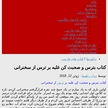
خانه
کتابخانه
نوشته ها
آزمونهای روانی
دانلودها
دانلود کتابهای انگلیسی
پاورپوینت
ویدئو
کتاب های فارسی
کارگاه و سخنرانی
موسیقی آرام بخش
نرم افزار
نظریه های روانشناسی
تماس با مدیر سایت
مشاوره و رواندرمانی
دانلودها
/
کتاب های فارسی
کتاب بترس و صحبت کن غلبه بر ترس از سخنرانی
توسط
روان راهنما
·
ژوئن 12, 2018
کتاب بترس و صحبت کن غلبه بر
ترس
از سخنرانی
اولین باری که به یاد میارم در یک جمح چند نفره قرارگرفتم سخنرانی کردم، تازه
به کلاس اول ابتدایی رفته بودم یک روز به اسرار مادرم برای قرائت قرآن درسر
صف داوطلب شدم. روز بعد موقعی که اسم من رو از بلندگو اعلام کردن افتادم
تو برزخ! از طرفی احساس غرور می کردم و از طرف دیگر قلبم داشت میومد تو
دهم، لبام یک دفعه خشک شد، پاهام شروع به لرزیدن کرد، مدام آب دهانم رو
قورت می دادم و از جمعیتی که جلوم می دیدم داشتم به خودم می پیچیدیم.