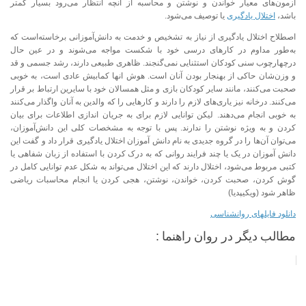
آزمون‌های معیار خواندن و نوشتن و محاسبه از آنچه انتظار می‌رود بسیار کمتر
باشد،
اختلال یادگیری
یا توصیف می‌شود.
اصطلاح اختلال یادگیری از نیاز به تشخیص و خدمت به دانش‌آموزانی برخاسته‌است که
به‌طور مداوم در کارهای درسی خود با شکست مواجه می‌شوند و در عین حال
درچهارچوب سنی کودکان استثنایی نمی‌گنجند. ظاهری طبیعی دارند، رشد جسمی و قد
و وزن‌شان حاکی از بهنجار بودن آنان است. هوش انها کمابیش عادی است، به خوبی
صحبت می‌کنند، مانند سایر کودکان بازی و مثل همسالان خود با سایرین ارتباط بر قرار
می‌کنند. درخانه نیز یاری‌های لازم را دارند و کارهایی را که والدین به آنان واگذار می‌کنند
به خوبی انجام می‌دهند. لیکن توانایی لازم برای به جریان اندازی اطلاعات برای بیان
کردن و به ویژه نوشتن را ندارند. پس با توجه به مشخصات کلی این دانش‌آموزان،
می‌توان آن‌ها را در گروه جدیدی به نام دانش آموزان اختلال یادگیری قرار داد و گفت این
دانش آموزان در یک یا چند فرایند روانی که به درک کردن با استفاده از زبان شفاهی یا
کتبی مربوط می‌شود، اختلال دارند که این اختلال می‌تواند به شکل عدم توانایی کامل در
گوش کردن، صحبت کردن، خواندن، نوشتن، هجی کردن یا انجام محاسبات ریاضی
ظاهر شود (ویکیپدیا)
دانلود فایلهای روانشناسی
مطالب دیگر در روان راهنما :