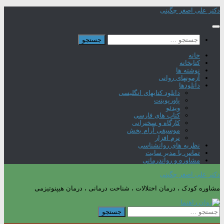
Skip
دکتر علی اصغر چگینی
to
content
جستجو
برای:
خانه
کتابخانه
نوشته ها
آزمونهای روانی
دانلودها
دانلود کتابهای انگلیسی
پاورپوینت
ویدئو
کتاب های فارسی
کارگاه و سخنرانی
موسیقی آرام بخش
نرم افزار
نظریه های روانشناسی
تماس با مدیر سایت
مشاوره و رواندرمانی
دکتر علی اصغر چگینی
مشاوره کودک ، درمان اختلالات ، شناخت درمانی ، درمان هیپنوتیزمی
جستجو
برای: