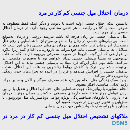
…………………………………………………….
درمان اختلال میل جنسی کم کار در مرد
دانستن اینکه اختلال جنسی اولیه است یا ثانویه، و دیگر اینکه فقط معطوف به
شوهر است یا کلاً در رابطه با هر جنس مخالفی وجود دارد، در درمان اختلال
جنسی زنان مهم است.
علل بی‌میلی جنسی در زنان هرچه که باشد نیازمند بررسی و درمان به‌موقع
است. بی‌میلی‌های جنسی در زنان را به خوبی می‌توان با شناسایی و رفع علل
زمینه‌ساز آن درمان کرد. نکته مهم در درمان بی‌میلی جنسی زنان این است که
مبتلایان به بی‌میلی جنسی نباید خودسرانه به دارودرمانی اقدام کنند زیرا علاوه
بر عوارضی که این‌گونه داروها در صورت مصرفی بی‌رویه دارند، گاه به علت
بی‌توجهی به منشأ بی‌میلی جنسی بی‌اثر خواهند بود یا به‌صورت مقطعی اثر
می‌کنند. نکته مهم دیگر این‌که فرد مبتلا به بی‌میلی جنسی نباید به این اختلال،
بی‌توجه باشد زیرا ترک یا کاهش روابط زناشویی به علت این اختلال، شدت
بی‌میلی جنسی را افزایش می‌دهد و فرد را در آینده به بحران‌های جدی زندگی
زناشویی دچار می‌کند
بهبود سبک زندگی مثل انجام ورزش، عدم مصرف سیگار و الکل و سایر مواد،
رژیم غذایی مناسب، افکار معنوی
انجام مشاوره با روانپزشک جهت شناسایی علل احتمالی اختلال و تعدیل یا از بین
بردن عوامل موثر مثلا تنظیم داروهای مصرفی به کمترین میزان موثر یا درمان
های دارویی با داروهای ضدافسردگی بویژه عوامل دوپامینرژیک مثل بوپروپیون یا
سلژیلین یا تجویز هورمون در صورت کمبود آن
مشاوره با روانپزشک یا روانشناس جهت روان درمانی
ملاکهای تشخیص اختلال میل جنسی کم کار در مرد در
DSM5