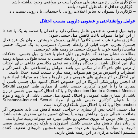
– کژکاری مکرر رخ می دهد ولی ممکن است در مواقعی وجود نداشته باشد
– کژکاری حداقل ۶ ماه طول کشیده باشد
– کژکاری را نمیتوان به سایر اختلالات روانی یا جسمانی یا دارویی نسبت داد
عوامل روانشناختی و عضویی دارویی مسبب اختلال
وجود میل جنسی به چندین عامل بستگی دارد و فقدان یا صدمه به یک یا چند تا
از این عوامل میتواند باعث کاهش میل جنسی شود:
سائق زیستی/ عزت نفس کافی/ توانایی پذیرش خویشتن بعنوان یک فرد فعال
جنسی/ تجارب خوب قبلی از رابطه جنسی/ دسترسی به یک شریک جنسی
مناسب/ رابطه خوب با شریک جنسی در زمینه های غیرجنسی
مطالعات نشان میدهد که شایعترین دلیل قطع یا فقدان میل جنسی، اختلافات
زناشویی می باشد. همچنین پزهیز از رابطه جنسی به مدت طولانی میتواند زمینه
ساز این اختلال باشد. از دیدگاه روانکاوانه، نوعی مکانیسم دفاعی برای اجنتاب
از ترس های ناخودآگاه از سکس می باشد. عوامل روانشناختی مثل افسردگی و
اضطراب و استرس مزمن هم میتواند زمینه ساز یا تشدید کننده اختلال باشد.
این اختلال در اثر بیماری های عمومی و نیز داروها و مواد هم میتواند ایجاد شود
که انجمن روانپزشکی آمریکا در این خصوص اختلال کمبود میل جنسی ناشی از
بیماری ها را با عنوان کژکاری جنسی ناشی از بیماری طبی عمومی Sexual
Dysfunction Due to a General Medical و با کد اختلال کمبود میل جنسی در زن
ناشی از بیماری طب عمومی و اختلال کمبود میل جنسی ناشی از داروها و مواد
را با عنوان کژکاری جنسی ناشی از مواد Substance-Induced Sexual
Dysfunction و با کد با اختلال میل نامگذاری کرده است.
میل جنسی اغلب پس از بیماری یا جراحی عمده کاهش می یابد بخصوص اگر
متعاقب اعمالی چون برداشتن روده یا پستان تصویر بدنی مخدوش شده باشد.
بیماری های مزمن که نیروی شخص رو تحلیل میبرد هم میتواند زمینه ساز باشد.
در زنان دچار کاهش میل جنسی کاهش استروژن و بلوک دوپامین توسط بعضی
داروها یا مواد یا بیماریها هم دیده می شود.همچنین داروهای تضعیف کننده
سیستم اعصاب مرکزی در این زمینه نقش دارند.