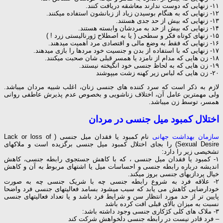
۱۱- زنهایی که دوست ندارند معاشقه دریافت کنند.
۱۲- زنهایی که به هنگام بوسیدن زیاد از زبانشون استفاده میکنند.
۱۳- زنهایی که بیش از حد جدی هستند.
۱۴- زنهایی که بیش از حد به مردشان وابسته هستند.
۱۵- زنهای کوتاه فکر و سطحی ( یا به اصطلاح ژورنالیستی زرد ! )
۱۶- زنهایی که فقط به وضع مالی و اقتصادی مرد اهمیت میدهند.
۱۷- زنهایی که با استفاده از بدن و جنسیت خود مردها را بازی میدهند.
۱۸- زن هایی که مدام از نامزد یا همسر قبلی شان صحبت میکنند.
۱۹- زن هایی که به لحاظ جنسی خود انگیخته نیستند.
۲۰- زن هایی که لباس زیر کهنه زشت میپوشند
لازم به ذکر است که سرد کننده های جنسی زنان، اغلب شبیه مردان میباشد.
ولی مهمترین عامل آن، اختلاف زناشویی و بخصوص عدم پذیرش عاطفی روانی
همسر، توسط زن میباشد.
اختلال کمبود میل جنسی در مردان
سازمان بهداشت جهانی
نام کمبود یا فقدان میل جنسی ( Lack or loss of
Sexual Desire) را بجای اختلال کمبود میل جنسی برگزیده است و ملاکهای
تشخیصی زیر را دارد:
۱- کمبود یا فقدان میل جنسی ، که با کاهش جستجوی رابطه جنسی، کاهش
اندیشه درباره رابطه جنسی و احساسات میل یا اشتهای مربوط به آن و کاهش
خیال پردازیهای جنسی بروز میکند.
۲- علاقه فرد به شروع رابطه جنسی چه با شریک جنسی چه به صورت
خودارضایی کاهش می یابد که سبب میشود بسامد فعالیتهای جنسی فرد واضحا
پایین تر از حد مورد انتظار سن و شرایط فرد باشد و یا تعداد فعالیتهای جنسی
نسبت به میزان بالای قبلی افت کرده باشد
۳- ملاک های کلی کژکاری جنسی وجود داشته باشد:
– فرد قادر نیست در رابطه جنسی دلخواهش شرکت کند