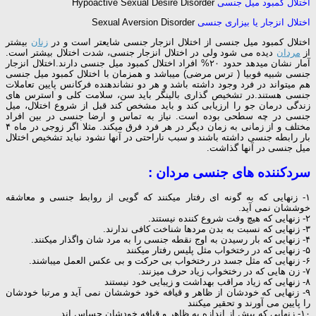
اختلال کمبود میل جنسی
Hypoactive Sexual Desire Disorder
اختلال انزجار یا بیزاری جنسی
Sexual Aversion Disorder
اختلال کمبود میل جنسی از اختلال انزجار جنسی شایعتر است و در
زنان
بیشتر
از
مردان
دیده می شود ولی در اختلال انزجار جنسی، شدت اختلال بیشتر است.
آمار نشان میدهد حدود ۲۰% افراد اختلال کمبود میل جنسی دارند.اختلال انزجار
جنسی شبیه فوبیا ( ترس مرضی) میباشد و همزمان با اختلال کمبود میل جنسی
هم میتواند در فرد وجود داشته باشد و هر دو نشاندهنده فرکانس پایین تعاملات
جنسی هستند.در تشخیص گذاری بالینگر باید سن، سلامت کلی و استرس های
زندگی درمان جو را ارزیابی کند و باید مشخص کند قبل از شروع اختلال، میل
جنسی در چه سطحی بوده است. نیاز به تماس و ارضا جنسی در بین افراد
مختلف و از زمانی به زمان دیگر در هر فرد فرق میکند. مثلا اگر زوجی در ماه ۴
بار رابطه جنسی داشته باشند و سبب ناراحتی در آنها نشود نباید تشخیص اختلال
میل جنسی در آنها گذاشت.
سردکننده های جنسی مردان :
۱- زنهایی که به گونه ای رفتار میکنند که گویی از روابط جنسی و معاشقه
خوششان نمی آید.
۲- زنهایی که هیچ وقت شروع کننده نیستند.
۳- زنهایی که نسبت به بدن مردها شناخت کافی ندارند.
۴- زنهایی که بار رسیدن به اوج نقطه جنسی را به مرد شان واگذار میکنند.
۵- زنهایی که در رختخواب مثل پلیس رفتار میکنند
۶- زنهایی که مثل جسد در رختخواب بی حرکت و بی عکس العمل میباشند.
۷- زن هایی که در رختخواب زیاد حرف میزنند.
۸- زنهایی که زیاد مراقب بهداشت و زیبایی خود نیستند
۹- زنهایی که خودشان از ظاهر و قیافه خود خوششان نمی آید و مرتبا خودشان
را پایین می آورند و تحقیر میکنند
۱۰- زنهایی که بیش از اندازه به ظاهر و قیافه خودشان حساس اند.