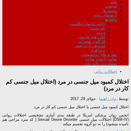
خانه
کتابخانه
نوشته ها
آزمونهای روانی
دانلودها
دانلود کتابهای انگلیسی
پاورپوینت
ویدئو
کتاب های فارسی
کارگاه و سخنرانی
موسیقی آرام بخش
نرم افزار
نظریه های روانشناسی
تماس با مدیر سایت
مشاوره و رواندرمانی
اختلالات روانی
اختلال کمبود میل جنسی در مرد (اختلال میل جنسی کم
کار در مرد)
توسط
روان راهنما
·
جولای 29, 2017
اختلال کمبود میل جنسی یا اختلال میل جنسی کم کار در مرد
انجمن روان پزشکی امریکا در طبقه بندی آماری تشخیصی اختلالات روانی
(DSM-IV) اختلالات میل جنسی Sexual Desire Disorder ( که سرد مزاجی هم
نامیده میشود) را به دو گروه تقسیم میکند :