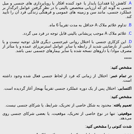
A
. کاهش (یا فقدان) پایدار یا عود کننده افکار یا رویا‌پردازی ‌های جنسی و میل
جنسی به گونه ای که ارزیابی متخصص بالینی با در نظر گرفتن عوامل اثرگذار بر
عملکرد جنسی، مانند سن و زمینه‌ های عمومی و فرهنگی زندگی فرد آن را تأیید
کند.
B.
تداوم علائم‌ ملاک A حداقل به مدت تقریباً 6 ماه.
C
. علائم‌ ملاک A موجب پریشانی بالینی قابل توجه در فرد می گردد.
D
. این کژکاری جنسی با اختلال روانی غیرجنسی دیگری قابل توجیه نیست و یا
ناشی از نارضایتی شدید از رابطه یا سایر عوامل استرس‌زای عمده و یا متأثر از
مصرف مواد/ یا داروهای نسخه شده یا سایر بیمارهای جسمی نمی باشد.
*****
مشخص کنید
:
در تمام عمر
: اختلال از زمانی ‌که فرد از لحاظ جنسی فعال شده وجود داشته
است.
اکتسابی
: اختلال پس از یک دوره عملکرد جنسی تقریباٌ بهنجار آغاز گردیده است.
مشخص کنید
:
تعمیم یافته
: محدود به شکل خاصی از تحریک، شرایط، یا شرکای جنسی نیست.
موقعیتی
: تنها در نوع خاصی از تحریک، موقعیت، یا بعضی شرکای جنسی روی
می‌دهد.
شدت کنونی را مشخص کنید
: