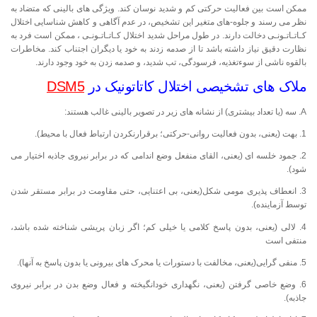
ممکن است بین فعالیت حرکتی کم و شدید نوسان کند. ویژگی­ های بالینی که متضاد به
نظر می ­رسند و جلوه-های متغیر این تشخیص، در عدم آگاهی و کاهش شناسایی اختلال
کـاتـاتـونـی دخالت دارند. در طول مراحل شدید اختلال کـاتـاتـونـی ، ممکن است فرد به
نظارت دقیق نیاز داشته باشد تا از صدمه زدند به خود یا دیگران اجتناب کند. مخاطرات
بالقوه ناشی از سوءتغذیه، فرسودگی، تب شدید، و صدمه زدن به خود وجود دارند.
ملاک های تشخیصی اختلال کاتاتونیک در
DSM5
A. سه (یا تعداد بیشتری) از نشانه ­های زیر در تصویر بالینی غالب هستند:
1. بهت (یعنی، بدون فعالیت روانی-حرکتی؛ برقرارنکردن ارتباط فعال با محیط).
2. جمود خلسه ­ای (یعنی، القای منفعل وضع اندامی که در برابر نیروی جاذبه اختیار می
شود).
3. انعطاف­ پذیری مومی شکل(یعنی، بی ­اعتنایی، حتی مقاومت در برابر مستقر شدن
توسط آزماینده).
4. لالی (یعنی، بدون پاسخ کلامی یا خیلی کم؛ اگر زبان ­پریشی شناخته شده باشد،
منتفی است
5. منفی­ گرایی(یعنی، مخالفت با دستورات یا محرک­ های بیرونی یا بدون پاسخ به آنها).
6. وضع خاصی گرفتن (یعنی، نگهداری خودانگیخته و فعال وضع بدن در برابر نیروی
جاذبه).