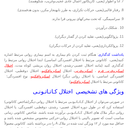
7. ادا و اطوار (یعنی، کاریکاتور اعمال عادی عجیب‌وغریب، شکوهمند).
8. رفتار قالبی(یعنی، حرکات تکراری، به طرز نابهنجار مکرر، بدون هدفمندی).
9. سراسیمگی، که تحت محرک­های بیرونی قرا ندارند.
10 . شکلک درآوردن
11. پژواک­گویی(یعنی، تقلید کردن از گفتار دیگران).
12. پزواک­کرداری(یعنی، تقلید کردن از حرکات دیگران).
یادداشت کدگذاری
: هنگام ثبت کردن نام بیماری به اسم بیماری روانی مرتبط اشاره
کنید(یعنی، کاتاتونی مرتبط با اختلال افسردگی اساسی). ابتدا اختلال روانی مرتبط را
کدگذاری کنید (مانند اختلال عصبی-رشدی، اختلال روان­ پریشی کوتاه مدت،
اختلال
اسکیزوفرنی فرم
،
اسکیزوفرنی
، اختلال
اسکیزوافکتیو
، اختلال دوقطبی، اختلال
افسردگی اساسی، یا اختلال روانی دیگر) اختلال
اسکیزوافکتیو
، نوع افسردگی؛
کاتاتونی مرتبط با اختلال
اسکیزوافکتیو
).
ویژگی های تشخیصی اختلال کـاتـاتـونـی
در صورتی می‌توان از اختلال کـاتـاتـونـی مرتبط با اختلال روانی دیگر(شاخص کاتاتونی)
استفاده کرد که در طول دوره اختلال عصبی- رشدی، دوقطبی، افسردگی، یا اختلال
روانی دیگر ملاک ­های اختلال کـاتـاتـونـی برآورده شده باشند. شاخص کاتاتونی زمانی
مناسب است که تصویر بالینی با اختلال روانی-حرکتی محصوس مشخص شده باشد و
حداقل سه مورد از ۱۲ ویژگی ثبت شده در ملاک A را ددر برداشته باشد. کاتاتونی معمولاً