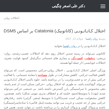
دکتر علی اصغر چگینی
Skip to content
اختلالات روانی
اختلال کـاتـاتـونـی (کاتاتونیک) Catatonia بر اساس DSM5
توسط
روان راهنما
·
جولای 13, 2017
اختلال کـاتـاتـونـی را در
روان راهنما
بخوانید
کاتاتونی می‌تواند در زمینه چندین اختلال روی دهد که اختلالات عصبی-رشدی، روان­
پریشی،
دوقطبی
،
افسردگی
و بیماری­ های جسمانی دیگر(مثل کمبود فولیت مغزی،
اختلالات خودایمنی ) از جمله آنها هستند.
ویژگی اصلی اختلال کـاتـاتـونـی ، اختلال روانی-حرکتی محسوس است که می‌تواند
کاهش فعالیت حرکتی، کاهش مشارکت در طول
مصاحبه
یا معاینه جسمانی، یا فعالیت
حرکتی بیش از حد و عجیب‌وغریب را در برداشته باشد. جلوه بالینی اختلال کـاتـاتـونـی
می‌تواند گیج‌کننده باشد، به طوری که اختلال روانی –حرکتی ممکن است از عدم پاسخ­
دهی محسوس تا سراسیمگی بارز گسترش داشته باشد. بی­ جنبشی حرکتی می‌تواند
شدید (بهت) یا متوسط(جمود خلسه ­ای و انعطاف ­پذیری مومی شکل) باشد. همچنین،
کاهش مشغولیت ممکن است شدید(لالی) یا متوسط (منفی­ گرایی) باشد. رفتارهای
حرکتی بیش از حد عجیب و غریب می­ توانند پیچیده (مثل قالبی) یا ساده(سراسیمگی)
باشند و پژواک ­گویی و پژواک­ کرداری را در برداشته باشند. در موارد شدید، همین فرد