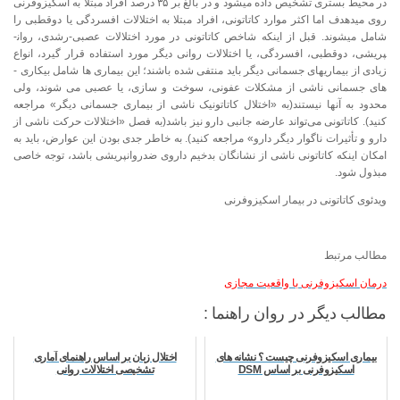
در محیط بستری تشخیص داده می­شود و در بالغ بر ۳۵ درصد افراد مبتلا به اسکیزوفرنی
روی می­دهدف اما اکثر موارد کاتاتونی، افراد مبتلا به اختلالات افسردگی یا دوقطبی را
شامل می­شوند. قبل از اینکه شاخص کاتاتونی در مورد اختلالات عصبی-رشدی، روان­
پریشی، دوقطبی، افسردگی، یا اختلالات روانی دیگر مورد استفاده قرار گیرد، انواع
زیادی از بیماری­های جسمانی دیگر باید منتفی شده باشند؛ این بیماری ­ها شامل بیکاری ­
های جسمانی ناشی از مشکلات عفونی، سوخت و سازی، یا عصبی می­ شوند، ولی
محدود به آنها نیستند(به «اختلال کاتاتونیک ناشی از بیماری جسمانی دیگر» مراجعه
کنید). کاتاتونی می‌تواند عارضه جانبی دارو نیز باشد(به فصل «اختلالات حرکت ناشی از
دارو و تأثیرات ناگوار دیگر دارو» مراجعه کنید). به خاطر جدی بودن این عوارض، باید به
امکان اینکه کاتاتونی ناشی از نشانگان بدخیم داروی ضدروان­پریشی باشد، توجه خاصی
مبذول شود.
ویدئوی کاتاتونی در بیمار اسکیزوفرنی
مطالب مرتبط
درمان اسکیزوفرنی با واقعیت مجازی
مطالب دیگر در روان راهنما :
بیماری اسکیزوفرنی چیست ؟ نشانه های
اختلال زبان بر اساس راهنمای آماری
اسکیزوفرنی بر اساس DSM
تشخیصی اختلالات روانی