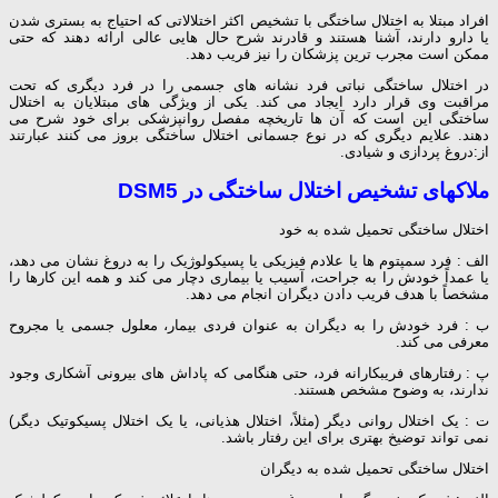
افراد مبتلا به اختلال ساختگی با تشخیص اکثر اختلالاتی که احتیاج به بستری شدن
یا دارو دارند، آشنا هستند و قادرند شرح حال هایی عالی ارائه دهند که حتی
ممکن است مجرب ترین پزشکان را نیز فریب دهد.
در اختلال ساختگی نباتی فرد نشانه های جسمی را در فرد دیگری که تحت
مراقبت وی قرار دارد ایجاد می کند. یکی از ویژگی های مبتلایان به اختلال
ساختگی این است که آن ها تاریخچه مفصل روانپزشکی برای خود شرح می
دهند. علایم دیگری که در نوع جسمانی اختلال ساختگی بروز می کنند عبارتند
از:دروغ پردازی و شیادی.
ملاکهای تشخیص اختلال ساختگی در DSM5
اختلال ساختگی تحمیل شده به خود
الف : فرد سمپتوم ها یا علادم فیزیکی یا پسیکولوژیک را به دروغ نشان می دهد،
یا عمداً خودش را به جراحت، آسیب یا بیماری دچار می کند و همه این کارها را
مشخصاً با هدف فریب دادن دیگران انجام می دهد.
ب : فرد خودش را به دیگران به عنوان فردی بیمار، معلول جسمی یا مجروح
معرفی می کند.
پ : رفتارهای فریبکارانه فرد، حتی هنگامی که پاداش های بیرونی آشکاری وجود
ندارند، به وضوح مشخص هستند.
ت : یک اختلال روانی دیگر (مثلاً، اختلال هذیانی، یا یک اختلال پسیکوتیک دیگر)
نمی تواند توضیخ بهتری برای این رفتار باشد.
اختلال ساختگی تحمیل شده به دیگران