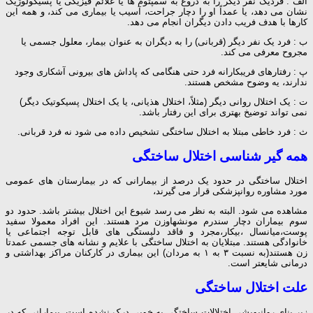
الف : فردیک نفر دیگر را به دروغ به سمپتوم ها یا علائم فیزیکی یا پسیکولوژیک
نشان می دهد، یا عمداً او را دچار جراحت، آسیب یا بیماری می کند، و همه این
کارها با هدف فریب دادن دیگران انجام می دهد.
ب : فرد یک نفر دیگر (قربانی) را به دیگران به عنوان بیمار، معلول جسمی یا
مجروح معرفی می کند.
پ : رفتارهای فریبکارانه فرد حتی هنگامی که پاداش های بیرونی آشکاری وجود
ندارند، یه وضوح مشخص هستند.
ت : یک اختلال روانی دیگر (مثلاً، اختلال هذیانی، یا یک اختلال پسیکوتیک دیگر)
نمی تواند توضیخ بهتری برای این رفتار باشد.
ث : فرد خاطی مبتلا به اختلال ساختگی تشخیص داده می شود نه فرد قربانی.
همه گیر شناسی اختلال ساختگی
اختلال ساختگی در حدود یک درصد از بیمارانی که در بیمارستان های عمومی
مورد مشاوره روانپزشکی قرار می گیرند،
مشاهده می شود. البته به نظر می رسد شیوع این اختلال بیشتر باشد. حدود دو
سوم بیماران دچار سندرم مونشهاوزن مرد هستند. این افراد معمولا سفید
پوست،میانسال ،بیکار،مجرد و فاقد دلبستگی های قابل توجه اجتماعی یا
خانوادگی هستند. مبتلایان به اختلال ساختگی با علایم و نشانه های جسمی عمدتا
زن هستند(به نسبت ۳ به ۱ به مردان) این بیماری در کارکنان مراکز بهداشتی و
درمانی شایعتر است.
علت اختلال ساختگی
زیر بنای روانپویشی اختلالات ساختگی به خوبی درک نشده است. بیمارانی که در