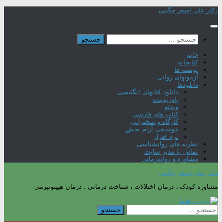
Skip
دکتر علی اصغر چگینی
to
content
جستجو
برای:
خانه
کتابخانه
نوشته ها
آزمونهای روانی
دانلودها
دانلود کتابهای انگلیسی
پاورپوینت
ویدئو
کتاب های فارسی
کارگاه و سخنرانی
موسیقی آرام بخش
نرم افزار
نظریه های روانشناسی
تماس با مدیر سایت
مشاوره و رواندرمانی
دکتر علی اصغر چگینی
مشاوره کودک ، درمان اختلالات ، شناخت درمانی ، درمان هیپنوتیزمی
جستجو
برای: