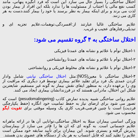
اختلال ساختگی را بسیار جال می سازد این است که فرد انگیزه پنهانی، مانند
کسب نفع مالی یا اجتناب از مسئولیت ها را ندارد بلکه این افراد از بیمار بودن
لذت می برند و برای اینکه بیمار به نظر برسند یا خود را بیمار کنند،دست به هر
کاری می زنند.
علایم ساختگی غالبا عبارتند از:افسردگی،توهمات،علایم تجزیه ای و
تبدیلی،رفتارهای عجیب و غریب.
اختلال ساختگی به ۴ گروه تقسیم می شود:
۱-اختلال توأم با علائم و نشانه های عمدتا فیزیکی
۲-اختلال توأم با علائم و نشانه های عمدتا روانشناختی
۳-اختلال توأم با علائم و نشانه های مخلوط فیزیکی و روانشناختی
۴-اختلال ساختگی نا معین(NOS):مثل
اختلال ساختگی نیابتی
شامل وادار
کردن عمدی یک فرد برای تقلید علائم بیماری توسط فرد دیگری که مراقبت از
وی را برعهده دارد، به منظور ایفای نقش بیمار به گونه غیر مستقیم. شایعترین
شکل این اختلال، مادرانی هستند که در فرزندانشان بیماری ایجاد می کنند.
علایم روانی ساختگی شبیه پدیده تمارض کاذب (pesudomalingering) است که
تصور می شود برای ارضای نیاز به حفظ تمامیت خود انگاره (حفظ یکپارچگی
فردیت) است با چنین فرضی،فریب کاری یک وسیله موقتی برای
تقویت ایگو
محسوب می شود.
ویژگی اساسی بیماران مبتلا به اختلال ساختگی،توانایی آن ها در ارائه ماهرانه
علایم جسمانی است. به گونه ای که ان ها را قادر می سازد از بیمارستان
پذیرش گرفته و بستری شوند. این بیماران برای تأیید سابقه خود ممکن است
علایم را تقلید کنند که قابل انتساب به هر یک از دستگاه های عضوی بدن هستند.