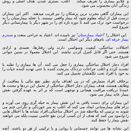
و علایم بیماری را تعریف میکند. اغلب، بستری شدن، هدف اصلی و روش
زندگی آنان محسوب می شود.
این بیماران گاهی مجرب ترین پزشکان را نیز فریب می­دهند. اکثر این بیماران
درست قبل از اینکه معلوم شود که بیمار واقعی نیستند، با عجله بیمارستان را به
درخواست خود ترک می کنند تا دوره تازه ای را در شهر دیگر یا بیمارستانی دیگر
شروع کنند.
این اختلال را “
اعتیاد بیمارستان
” نیز نامیده اند. اعتیاد به جراحی متعدد و
سندرم
بیمار حرفه ای
، نام‌های دیگر این اختلال است.
اختلالات ساختگی، کیفیت وسواسی دارند ولی رفتارها، تعمدی و ارادی
هستند، حتی اگر قابل کنترل کردن نباشند. این اختلال معمولا در سنین جوانی
شروع می شود.
افراد دچار اختلال ساختگی بیماری را جعل می کنند. آن ها بیماری را تقلید یا
تشدید کرده و اغلب جراحات دردناک بدریخت کننده یا حتی تهدید کننده حیات را
به خود یا افراد تحت تکلفشان تحمیل می کنند.
برخلاف افراد متمارض که در پی اهداف مادی نظیر نفع مالی یا معافیت از
وظایف هستند، هدف بیماران دچار اختلال ساختگی از تحمل این دردها و محنت ها
عمدتا دریافت مراقبت هیجانی و توجهی است که بر اثر به عهده گرفتن نقش
بیمار عاید بیمار می شود.
این بیماران برای دست یافتن به این نقش بیمار به حیله گری روی می آورند و
درام های بیمارستانی ایجاد می کنند که اغلب به سر خوردگی و نگرانی ختم می
شوند به ترتیبی که ملاحظه شد ،در اختلال ساختگی،افراد نشانه ها یا اختلال هایی
را وانمود می کنند که هدف از آن کسب کردن نفع خاصی نسیت،بلکه می خواهند
نقش بیمار را حفظ کنند.
این نشانه ها می توانند جسمانی یا روانی و یا ترکیبی از هر دو باشند. آنچه