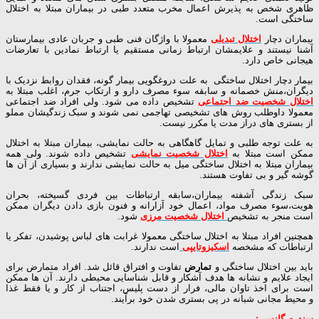
ظاهری شخص به پذیرش اعمال مخرب متعدد طبی در بیماران مبتلا به اختلال
ساختگی است.
بیماران دچار
اختلال تبدیلی
معمولا با واژگان فنی طبی و جربان عادی بیمارستان
آشنا نیستند و علایمشان ارتباط زمانی مستقیم یا ارتباط نمادین با تعارضات
هیجانی خاص دارد.
بیمار دچار اختلال ساختگی به علت دروغگویی بیمار گونه، فقدان روابط نزدیک با
دیگران،منش خصمانه و سابقه سوء مصرف دارو و ارتکاب جرم، اغلب مبتلا به
اختلال شخصیت ضد اجتماعی
تشخیص داده می شود. ولی افراد ضد اجتماعی
معمولا داوطلب روش های تشخیصی تهاجمی نمی شوند و سبک زندگیشان مملو
از بستری های دراز مدت یا مکرر نیست.
به علت توجه طلبی و تمایل گاهگاهی به حالت نمایشی، بیماران مبتلا به اختلال
ممکن است مبتلا به
اختلال شخصیت نمایشی
تشخیص داده شوند. ولی همه
بیماران مبتلا به اختلال ساختگی میل به حالت نمایشی ندارند و بسیاری از آن ها
گوشه گیر و بی تفاوت هستند.
سبک زندگی آشفته بیماران،سابقه ارتباطات بین فردی گسیخته، بحران
هویت،سوء مصرف مواد، اعمال خود آزارانه و فنون بازی دادن دیگران ممکن
است منجر به تشخیص
اختلال شخصیت مرزی
شود.
همچنین افراد مبتلا به اختلال ساختگی معمولا غرابت های لباس پوشیدن، تفکر یا
ارتباطات که مشخصه
اسکیزوتایپی
است ندارند.
باید بین اختلال ساختگی و
تمارض
تفاوت و افتراق قائل شد. افراد متمارض برای
ایجاد علایم و نشانه ها هدف آشکار و قابل شناسایی محیطی دارند. آن ها ممکن
است برای اخذ تاوان مالی، فرار از دست پلیس، اجتناب از کار و یا فقط غذا
و محیط مجانی شبانه در پی بستری شدن خود برآیند.
سندرم گانسر :