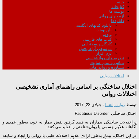
خانه
کتابخانه
نوشته ها
آزمونهای روانی
دانلودها
دانلود کتابهای انگلیسی
پاورپوینت
ویدئو
کتاب های فارسی
کارگاه و سخنرانی
موسیقی آرام بخش
نرم افزار
نظریه های روانشناسی
تماس با مدیر سایت
مشاوره و رواندرمانی
اختلالات روانی
اختلال ساختگی بر اساس راهنمای آماری تشخیصی
اختلالات روانی
توسط
روان راهنما
·
جولای 23, 2017
اختلال ساختگی Factitious Disorder
دراختلالات ساختگی بیماران به قصد گرفتن نقش بیمار به خود، به‌طور عمدی و
آگاهانه علایم جسمی یا روان‌شناختی را تقلید می کنند.
در این اختلال، بیمار به‌طور ارادی علایم اختلالات طبی یا روانی را ایجاد و سابقه