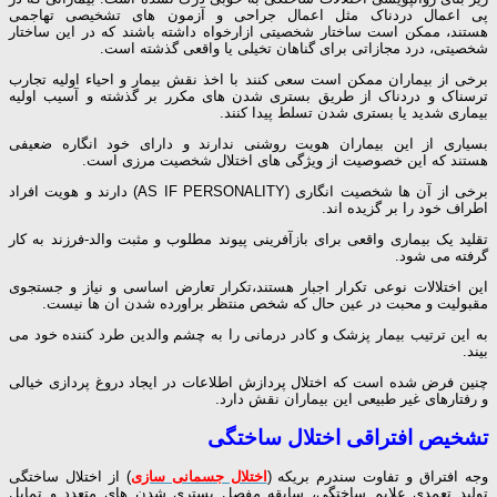
پی اعمال دردناک مثل اعمال جراحی و آزمون های تشخیصی تهاجمی
هستند، ممکن است ساختار شخصیتی ازارخواه داشته باشند که در این ساختار
شخصیتی، درد مجازاتی برای گناهان تخیلی یا واقعی گذشته است.
برخی از بیماران ممکن است سعی کنند با اخذ نقش بیمار و احیاء اولیه تجارب
ترسناک و دردناک از طریق بستری شدن های مکرر بر گذشته و آسیب اولیه
بیماری شدید یا بستری شدن تسلط پیدا کنند.
بسیاری از این بیماران هویت روشنی ندارند و دارای خود انگاره ضعیفی
هستند که این خصوصیت از ویژگی های اختلال شخصیت مرزی است.
برخی از آن ها شخصیت انگاری (AS IF PERSONALITY) دارند و هویت افراد
اطراف خود را بر گزیده اند.
تقلید یک بیماری واقعی برای بازآفرینی پیوند مطلوب و مثبت والد-فرزند به کار
گرفته می شود.
این اختلالات نوعی تکرار اجبار هستند،تکرار تعارض اساسی و نیاز و جستجوی
مقبولیت و محبت در عین حال که شخص منتظر براورده شدن ان ها نیست.
به این ترتیب بیمار پزشک و کادر درمانی را به چشم والدین طرد کننده خود می
بیند.
چنین فرض شده است که اختلال پردازش اطلاعات در ایجاد دروغ پردازی خیالی
و رفتارهای غیر طبیعی این بیماران نقش دارد.
تشخیص افتراقی اختلال ساختگی
وجه افتراق و تفاوت سندرم بریکه (
اختلال جسمانی سازی
) از اختلال ساختگی
تولید تعمدی علایم ساختگی، سابقه مفصل بستری شدن های متعدد و تمایل