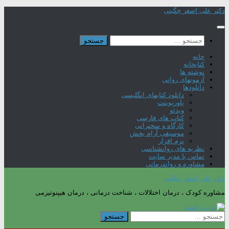
Skip
دکتر علی اصغر چگینی
to
content
جستجو
برای:
خانه
کتابخانه
نوشته ها
آزمونهای روانی
دانلودها
دانلود کتابهای انگلیسی
پاورپوینت
ویدئو
کتاب های فارسی
کارگاه و سخنرانی
موسیقی آرام بخش
نرم افزار
نظریه های روانشناسی
تماس با مدیر سایت
مشاوره و رواندرمانی
دکتر علی اصغر چگینی
مشاوره کودک ، درمان اختلالات ، شناخت درمانی ، درمان هیپنوتیزمی
جستجو
برای: