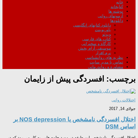
خانه
کتابخانه
نوشته ها
آزمونهای روانی
دانلودها
دانلود کتابهای انگلیسی
پاورپوینت
ویدئو
کتاب های فارسی
کارگاه و سخنرانی
موسیقی آرام بخش
نرم افزار
نظریه های روانشناسی
تماس با مدیر سایت
مشاوره و رواندرمانی
برچسب:
افسردگی پیش از زایمان
اختلالات روانی
جولای 14, 2017
اختلال افسردگی نامشخص یا NOS depression بر
اساس DSM
اختلال افسردگی نامشخص این طبقه در مورد جلوه­ هایی به کار می­ رود که در