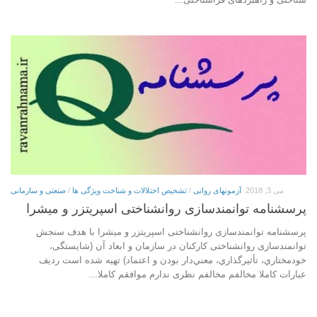
می 3, 2018
آزمونهای روانی
/
تشخیص اختلالات و شناخت ویژگی ها
/
صنعتی و سازمانی
پرسشنامه توانمندسازی روانشناختی اسپریتزر و میشرا
پرسشنامه توانمندسازی روانشناختی اسپریتزر و میشرا با هدف سنجش
توانمندسازی روانشناختی کارکنان در سازمان و ابعاد آن (شایستگی،
ﺧﻮدﻣﺨﺘﺎري، ﺗﺄﺛﻴﺮﮔﺬاري، ﻣﻌﻨﻲدار ﺑﻮدن و اﻋﺘﻤﺎد) تهیه شده است ردیف
عبارات کاملا مخالفم مخالفم نظری ندارم موافقم کاملا...