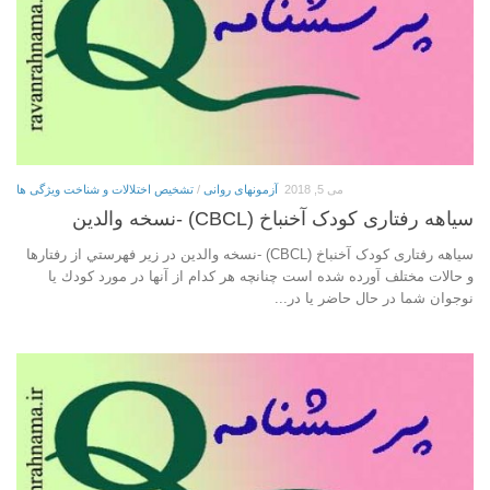
می 5, 2018
آزمونهای روانی
/
تشخیص اختلالات و شناخت ویژگی ها
سیاهه رفتاری کودک آخنباخ (CBCL) -نسخه والدین
سیاهه رفتاری کودک آخنباخ (CBCL) -نسخه والدین در زير فهرستي از رفتارها
و حالات مختلف آورده شده است چنانچه هر كدام از آنها در مورد كودك يا
نوجوان شما در حال حاضر يا در...