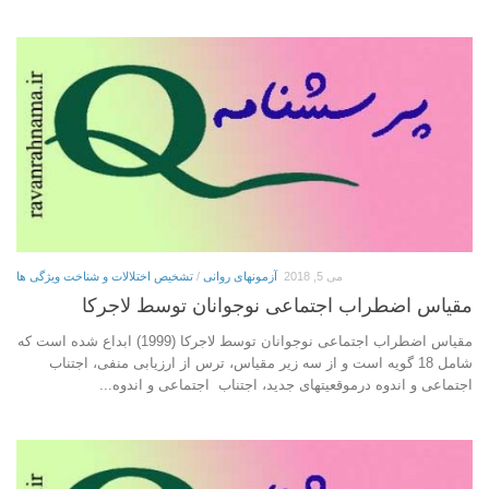
می 5, 2018
آزمونهای روانی
/
تشخیص اختلالات و شناخت ویژگی ها
مقياس اضطراب اجتماعی نوجوانان توسط لاجركا
مقياس اضطراب اجتماعی نوجوانان توسط لاجركا (1999) ابداع شده است که
شامل 18 گويه است و از سه زير مقياس، ترس از ارزيابی منفی، اجتناب
اجتماعی و اندوه درموقعيت­های جديد، اجتناب اجتماعی و اندوه...