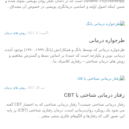
Dynamic Psychotherapy است که در دامان تفکر روان پویشی متولد شده و
ضمن اینکه اصول اولیه و اساسی درمانگری پویشی در خصوص آن مصداق...
آگوست 8, 2017
روش های درمان
طرحواره درمانی
طرحواره درمانی که توسط یانگ و همکارانش (یانگ ۱۹۹۹، ۱۹۹۰) بوجود آمده،
درمانی نوین و یکپارچه است که عمدتا بر اساس بسط و گسترش مفاهیم و
روش های درمان شناختی – رفتاری کلاسیک بنا...
می 28, 2017
روش های درمان
رفتار درمانی شناختی یا CBT
رفتار درمانی شناختی چیست؟ رفتار درمانی شناختی که به اختصار CBT گفته
مي شود یک رویکرد روان‌درمانی است، درمان رفتاری شناختی (CBT) بر پایه
این تصور کلی که رفتارها و الگوهای فکری منفی متغیر...