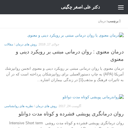
دکتر علی اصغر چگینی
Skip to content
برچسب:
درمان
جولای 17, 2018
روش های درمان
/
مقالات
درمان معنوی : روان درمانی مبتنی بر رویكرد دینی و
معنوی
درمان معنوی یا روان درمانی مبتنی بر رویكرد دینی و معنوی انجمن روانپزشك
آمریكا (APA) به چاپ دستورالعملی برای روانپزشكان پرداخته است كه در آن
به تاثیرات فرهنگ و مذهب[1] در زندگی بیماران اشاره...
آگوست 24, 2017
روش های درمان
/
نظریه های روانشناسی
روان درمانگری پویشی فشرده و کوتاه مدت دوانلو
روان درمانگری پویشی فشرده و کوتاه مدت روشی Intensive Short term