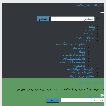
Skip
دکتر علی اصغر چگینی
to
content
جستجو
برای:
خانه
کتابخانه
نوشته ها
آزمونهای روانی
دانلودها
دانلود کتابهای انگلیسی
پاورپوینت
ویدئو
کتاب های فارسی
کارگاه و سخنرانی
موسیقی آرام بخش
نرم افزار
نظریه های روانشناسی
تماس با مدیر سایت
مشاوره و رواندرمانی
دکتر علی اصغر چگینی
مشاوره کودک ، درمان اختلالات ، شناخت درمانی ، درمان هیپنوتیزمی
جستجو
برای: