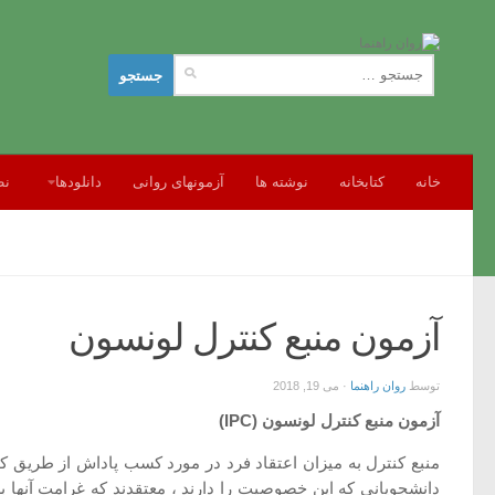
جستجو
برای:
خانه
کتابخانه
نوشته ها
آزمونهای روانی
دانلودها
نظ
آزمون منبع کنترل لونسون
توسط
روان راهنما
·
می 19, 2018
آزمون منبع کنترل لونسون
(IPC)
منبع کنترل به میزان اعتقاد فرد در مورد کسب پاداش از طریق
دانشجویانی که این خصوصیت را دارند ، معتقدند که غرامت آنها 