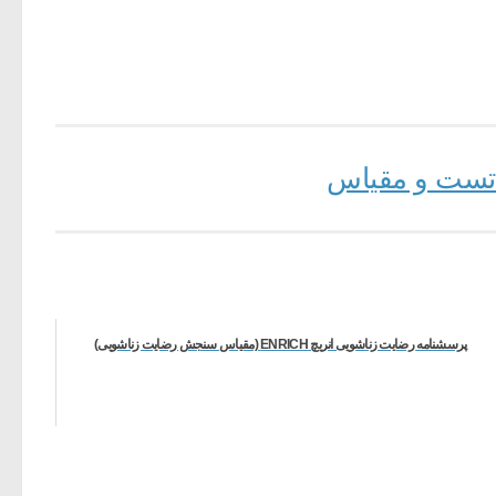
، تست و مقیاس
پرسشنامه رضایت زناشویی انریچ ENRICH (مقیاس سنجش رضایت زناشویی)