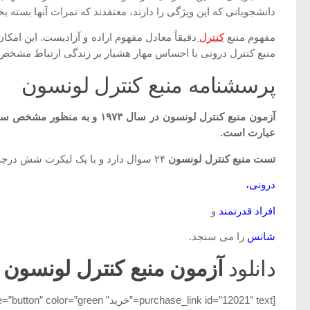
دانشجویانی که این ویژگی را دارند، معتقدند که نمرات آنها بسته
مفهوم منبع
کنترل
دقیقاً معادل مفهوم اراده و آزادیست. این امک
منبع کنترل درونی با احساس مهار هشیار بر زندگی ارتباط مشخص 
پرسشنامه منبع کنترل لونسون
آزمون منبع کنترل لونسون در سال ۱۹۷۳ و به منظور مشخص ساختن نوع منبع
عبارت است.
تست منبع کنترل لونسون
۲۴ سوال دارد و با یک لیکرت شش درجه ای از کاملا مخالف(۳- تا ۱-) تا کاملا موافق(۱+ تا ۳+) سه مقیاس
درونی،
افراد قدرتمند
و
شانس
را می سنجد.
دانلود
آزمون منبع کنترل لونسون
[purchase_link id=”12021″ text=”خرید” style=”button” color=”green”]