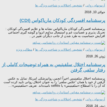
آزمونهای روانی
/
تشخیص اختلالات و شناخت ویژگی ها
جولای 10, 2018
پرسشنامه افسردگی کودکان ماریاکواس (CDI)
پرسشنامه افسردگی کودکان ماریاکواس نشانه ها و علایم افسردگی کودکان :
تحریک پذیری و عصبانیت غم و استیصال مداوم انزوا و گوشه گیری اجتماعی
افزایش حساسیت به طرد شدن از جانب دیگران تغییر در...
آزمونهای روانی
/
تشخیص اختلالات و شناخت ویژگی ها
/
مطالب ویژه
ژوئن 26, 2018
پرسشنامه اختلال سلفیتیس به همراه توضیحات کاملی از
رفتار سلفی گرفتن
پرسشنامه اختلال سلفیتیس اخیراً انجمن روانپزشکی امریکا، تمایل به عکس
گرفتن از خود یا همان “عکس سلفی” را به عنوان اختلال روانی تایید کرده است
که آن را با اصطلاح «سلفیتیس» یا selfitis نامیده‌اند. تعریف «سلفیتیس»:...
آزمونهای روانی
/
تشخیص اختلالات و شناخت ویژگی ها
ژوئن 24, 2018