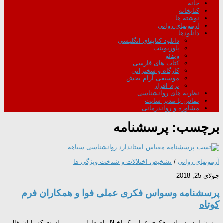
خانه
کتابخانه
نوشته ها
آزمونهای روانی
دانلودها
دانلود کتابهای انگلیسی
پاورپوینت
ویدئو
کتاب های فارسی
کارگاه و سخنرانی
موسیقی آرام بخش
نرم افزار
نظریه های روانشناسی
تماس با مدیر سایت
مشاوره و رواندرمانی
برچسب:
پرسشنامه
آزمونهای روانی
/
تشخیص اختلالات و شناخت ویژگی ها
جولای 25, 2018
پرسشنامه وسواس فکری عملی فوا و همکاران فرم
کوتاه
پرسشنامه وسواس فکری عملی ک اختلال اضطرابی مزمن است که با اشتغال