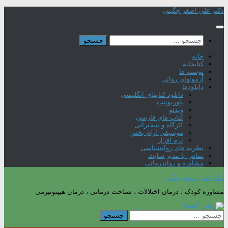
Skip
دکتر علی اصغر چگینی
to
content
جستجو
برای:
خانه
کتابخانه
نوشته ها
آزمونهای روانی
دانلودها
دانلود کتابهای انگلیسی
پاورپوینت
ویدئو
کتاب های فارسی
کارگاه و سخنرانی
موسیقی آرام بخش
نرم افزار
نظریه های روانشناسی
تماس با مدیر سایت
مشاوره و رواندرمانی
دکتر علی اصغر چگینی
مشاوره کودک ، درمان اختلالات ، شناخت درمانی ، درمان هیپنوتیزمی
جستجو
برای: