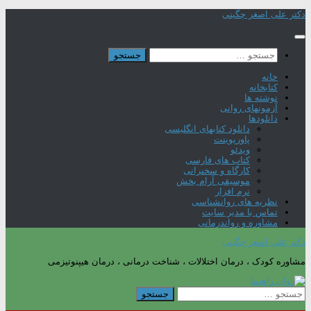
Skip
دکتر علی اصغر چگینی
to
content
جستجو
برای:
خانه
کتابخانه
نوشته ها
آزمونهای روانی
دانلودها
دانلود کتابهای انگلیسی
پاورپوینت
ویدئو
کتاب های فارسی
کارگاه و سخنرانی
موسیقی آرام بخش
نرم افزار
نظریه های روانشناسی
تماس با مدیر سایت
مشاوره و رواندرمانی
دکتر علی اصغر چگینی
مشاوره کودک ، درمان اختلالات ، شناخت درمانی ، درمان هیپنوتیزمی
جستجو
برای: